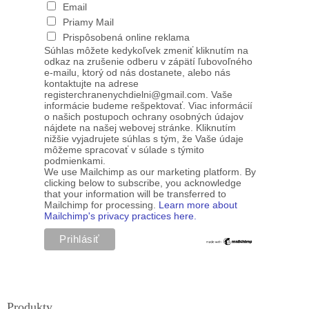
Email
Priamy Mail
Prispôsobená online reklama
Súhlas môžete kedykoľvek zmeniť kliknutím na
odkaz na zrušenie odberu v zápätí ľubovoľného
e-mailu, ktorý od nás dostanete, alebo nás
kontaktujte na adrese
registerchranenychdielni@gmail.com. Vaše
informácie budeme rešpektovať. Viac informácií
o našich postupoch ochrany osobných údajov
nájdete na našej webovej stránke. Kliknutím
nižšie vyjadrujete súhlas s tým, že Vaše údaje
môžeme spracovať v súlade s týmito
podmienkami.
We use Mailchimp as our marketing platform. By
clicking below to subscribe, you acknowledge
that your information will be transferred to
Mailchimp for processing.
Learn more about
Mailchimp's privacy practices here.
Produkty