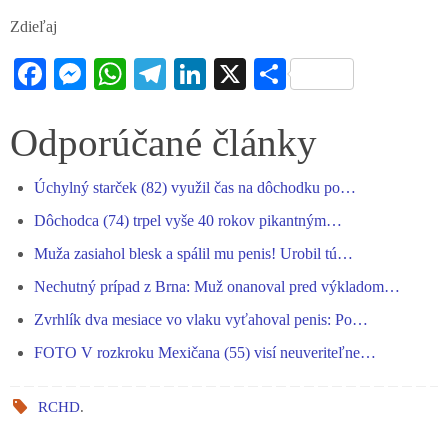
Zdieľaj
Fa
M
W
Te
Li
X
S
ce
es
ha
le
nk
ha
bo
se
ts
gr
ed
re
Odporúčané články
ok
ng
A
a
In
Úchylný starček (82) využil čas na dôchodku po…
er
pp
m
Dôchodca (74) trpel vyše 40 rokov pikantným…
Muža zasiahol blesk a spálil mu penis! Urobil tú…
Nechutný prípad z Brna: Muž onanoval pred výkladom…
Zvrhlík dva mesiace vo vlaku vyťahoval penis: Po…
FOTO V rozkroku Mexičana (55) visí neuveriteľne…
RCHD
.