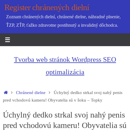
Skip
Register chránených dielní
to
Zoznam chránených dielní, chránené dielne, náhradné plnenie,
content
ŤZP, ZŤP, ťažko zdravotne postihnutý a invalidný dôchodca.
Tvorba web stránok Wordpress SEO
optimalizácia
Home
Chránené dielne
Úchylný dedko strkal svoj nahý penis
pred vchodovú kameru! Obyvatelia sú v šoku – Topky
Úchylný dedko strkal svoj nahý penis
pred vchodovú kameru! Obyvatelia sú