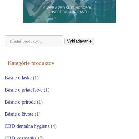
Hľadať:
Vyhľadávanie
Kategórie produktov
Básne o láske
(1)
Básne o priateľstve
(1)
Básne o prírode
(1)
Básne o živote
(1)
CBD dentálna hygiena
(4)
CBD kozmetika
(7)