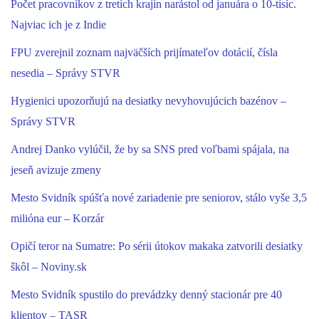
Počet pracovníkov z tretích krajín narástol od januára o 10-tisíc.
Najviac ich je z Indie
FPU zverejnil zoznam najväčších prijímateľov dotácií, čísla
nesedia – Správy STVR
Hygienici upozorňujú na desiatky nevyhovujúcich bazénov –
Správy STVR
Andrej Danko vylúčil, že by sa SNS pred voľbami spájala, na
jeseň avizuje zmeny
Mesto Svidník spúšťa nové zariadenie pre seniorov, stálo vyše 3,5
milióna eur – Korzár
Opičí teror na Sumatre: Po sérii útokov makaka zatvorili desiatky
škôl – Noviny.sk
Mesto Svidník spustilo do prevádzky denný stacionár pre 40
klientov – TASR