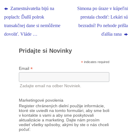
Zamestnávatelia bijú na
Simona po úraze v kúpeľni
poplach: Ďalší polrok
prestala chodiť: Lekári sú
transakčnej dane si nemôžeme
bezradní! Po nehode prišla
dovoliť. Vláde …
ďalšia rana
Pridajte si Novinky
*
indicates required
*
Email
Zadajte email na odber Noviniek.
Marketingové povolenia
Register chránených dielní použije informácie,
ktoré ste uviedli na tomto formulári, aby sme boli
v kontakte s vami a aby sme poskytovali
aktualizácie a marketing. Dajte nám prosím
vedieť všetky spôsoby, akými by ste o nás chceli
počuť: