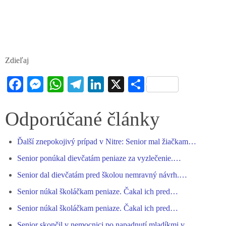
Zdieľaj
Fa
M
W
Te
Li
X
S
ce
es
ha
le
nk
ha
bo
se
ts
gr
ed
re
Odporúčané články
ok
ng
A
a
In
Ďalší znepokojivý prípad v Nitre: Senior mal žiačkam…
er
pp
m
Senior ponúkal dievčatám peniaze za vyzlečenie.…
Senior dal dievčatám pred školou nemravný návrh.…
Senior núkal školáčkam peniaze. Čakal ich pred…
Senior núkal školáčkam peniaze. Čakal ich pred…
Senior skončil v nemocnici po napadnutí mladíkmi v…