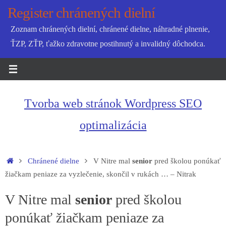
Skip
Register chránených dielní
to
Zoznam chránených dielní, chránené dielne, náhradné plnenie,
content
ŤZP, ZŤP, ťažko zdravotne postihnutý a invalidný dôchodca.
Tvorba web stránok Wordpress SEO
optimalizácia
Home
Chránené dielne
V Nitre mal
senior
pred školou ponúkať
žiačkam peniaze za vyzlečenie, skončil v rukách … – Nitrak
V Nitre mal
senior
pred školou
ponúkať žiačkam peniaze za