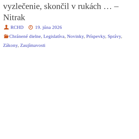
vyzlečenie, skončil v rukách … –
Nitrak
RCHD
19. júna 2026
Chránené dielne
,
Legislatíva
,
Novinky
,
Príspevky
,
Správy
,
Zákony
,
Zaujímavosti