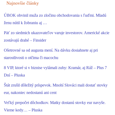
Najnovšie články
ÚBOK obvinil muža zo zločinu obchodovania s ľuďmi. Mladú
ženu nútil k žobraniu aj …
Päť zo siedmich ukazovateľov varuje investorov. Americké akcie
zostávajú drahé – Finsider
Ošetrovné sa od augusta mení. Na dávku dosiahnete aj pri
starostlivosti o otčima či macochu
8 VIP, ktoré si v biznise vylámali zuby: Kramár, aj Ráž – Plus 7
Dní – Pluska
Štát zrušil dôležitý príspevok. Mnohí Slováci mali dostať stovky
eur, nakoniec nedostanú ani cent
Veľký prepočet dôchodkov. Matky dostanú stovky eur navyše.
Vieme kedy… – Pluska