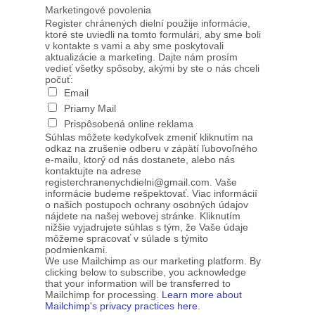
Marketingové povolenia
Register chránených dielní použije informácie,
ktoré ste uviedli na tomto formulári, aby sme boli
v kontakte s vami a aby sme poskytovali
aktualizácie a marketing. Dajte nám prosím
vedieť všetky spôsoby, akými by ste o nás chceli
počuť:
Email
Priamy Mail
Prispôsobená online reklama
Súhlas môžete kedykoľvek zmeniť kliknutím na
odkaz na zrušenie odberu v zápätí ľubovoľného
e-mailu, ktorý od nás dostanete, alebo nás
kontaktujte na adrese
registerchranenychdielni@gmail.com. Vaše
informácie budeme rešpektovať. Viac informácií
o našich postupoch ochrany osobných údajov
nájdete na našej webovej stránke. Kliknutím
nižšie vyjadrujete súhlas s tým, že Vaše údaje
môžeme spracovať v súlade s týmito
podmienkami.
We use Mailchimp as our marketing platform. By
clicking below to subscribe, you acknowledge
that your information will be transferred to
Mailchimp for processing.
Learn more about
Mailchimp's privacy practices here.