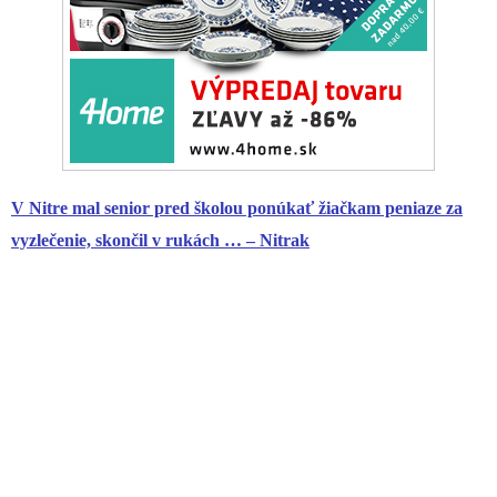
V Nitre mal
senior
pred školou ponúkať žiačkam peniaze za
vyzlečenie, skončil v rukách … – Nitrak