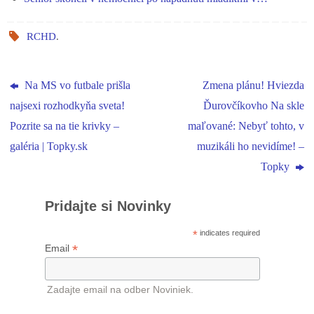
RCHD
.
Na MS vo futbale prišla
Zmena plánu! Hviezda
najsexi rozhodkyňa sveta!
Ďurovčíkovho Na skle
Pozrite sa na tie krivky –
maľované: Nebyť tohto, v
galéria | Topky.sk
muzikáli ho nevidíme! –
Topky
Pridajte si Novinky
*
indicates required
*
Email
Zadajte email na odber Noviniek.