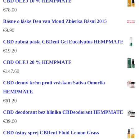
CBD OLEJ 10 % HEMPMATE
€
78.00
Básne o láske Den van Mond Zbierka Básní 2015
€
9.90
CBD zubná pasta CBDent Gel Eucalyptus HEMPMATE
€
19.20
CBD OLEJ 20 % HEMPMATE
€
147.60
CBD denný krém proti vráskam Sativa Omorfia
HEMPMATE
€
61.20
CBD deodorant bez hliníka CBDeodorant HEMPMATE
€
39.60
CBD ústny sprej CBDent Fluid Lemon Grass