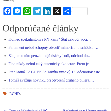
Fa
M
W
Te
Li
X
S
ce
es
ha
le
nk
ha
bo
se
ts
gr
ed
re
Odporúčané články
ok
ng
A
a
In
Koniec špekulantom s PN-kami? Štát zakročí vočí…
er
pp
m
Parlament nebol schopný otvoriť mimoriadnu schôdzu,…
Záujem o túto penziu majú tisícky ľudí, odchod do…
Fico nikdy nebol taký autentický ako teraz. Preto je…
Prehľadná TABUĽKA: Takýto vysoký 13. dôchodok ešte…
Tomáš zvažuje novinku pri otvorení druhého piliera.…
RCHD
.