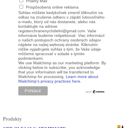
Priamy Mail
Prispôsobená online reklama
Súhlas môžete kedykoľvek zmeniť kliknutím na
odkaz na zrušenie odberu v zápätí ľubovoľného
e-mailu, ktorý od nás dostanete, alebo nás
kontaktujte na adrese
registerchranenychdielni@gmail.com. Vaše
informácie budeme rešpektovať. Viac informácií
o našich postupoch ochrany osobných údajov
nájdete na našej webovej stránke. Kliknutím
nižšie vyjadrujete súhlas s tým, že Vaše údaje
môžeme spracovať v súlade s týmito
podmienkami.
We use Mailchimp as our marketing platform. By
clicking below to subscribe, you acknowledge
that your information will be transferred to
Mailchimp for processing.
Learn more about
Mailchimp's privacy practices here.
Produkty