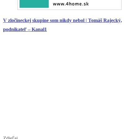
V zločineckej skupine som nikdy nebol | Tomáš Rajecký,
podnikateľ – Kanal1
Zdieľaj