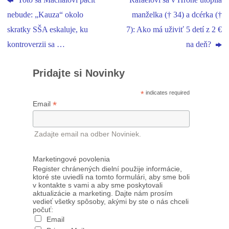
Toto sa Machalovi páčiť
Rafaelovi sa v Hrone utopila
nebude: „Kauza“ okolo
manželka († 34) a dcérka (†
skratky SŠA eskaluje, ku
7): Ako má uživiť 5 detí z 2 €
kontroverzii sa …
na deň?
Pridajte si Novinky
*
indicates required
*
Email
Zadajte email na odber Noviniek.
Marketingové povolenia
Register chránených dielní použije informácie,
ktoré ste uviedli na tomto formulári, aby sme boli
v kontakte s vami a aby sme poskytovali
aktualizácie a marketing. Dajte nám prosím
vedieť všetky spôsoby, akými by ste o nás chceli
počuť:
Email