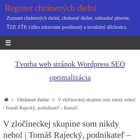
Skip
Register chránených dielní
to
Zoznam chránených dielní, chránené dielne, náhradné plnenie,
content
ŤZP, ZŤP, ťažko zdravotne postihnutý a invalidný dôchodca.
Tvorba web stránok Wordpress SEO
optimalizácia
Home
Chránené dielne
V zločineckej skupine som nikdy nebol
| Tomáš Rajecký, podnikateľ – Kanal1
V zločineckej skupine som nikdy
nebol | Tomáš Rajecký, podnikateľ –