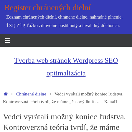
Skip
Register chránených dielní
to
Zoznam chránených dielní, chránené dielne, náhradné plnenie,
content
ŤZP, ZŤP, ťažko zdravotne postihnutý a invalidný dôchodca.
Tvorba web stránok Wordpress SEO
optimalizácia
Home
Chránené dielne
Vedci vyrátali možný koniec ľudstva.
Kontroverzná teória tvrdí, že máme „časový limit … – Kanal1
Vedci vyrátali možný koniec ľudstva.
Kontroverzná teória tvrdí, že máme