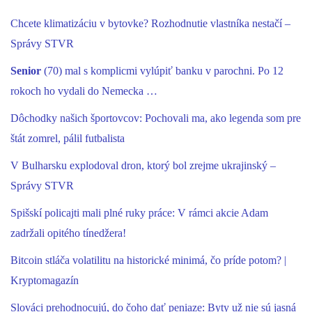
Chcete klimatizáciu v bytovke? Rozhodnutie vlastníka nestačí –
Správy STVR
Senior
(70) mal s komplicmi vylúpiť banku v parochni. Po 12
rokoch ho vydali do Nemecka …
Dôchodky našich športovcov: Pochovali ma, ako legenda som pre
štát zomrel, pálil futbalista
V Bulharsku explodoval dron, ktorý bol zrejme ukrajinský –
Správy STVR
Spišskí policajti mali plné ruky práce: V rámci akcie Adam
zadržali opitého tínedžera!
Bitcoin stláča volatilitu na historické minimá, čo príde potom? |
Kryptomagazín
Slováci prehodnocujú, do čoho dať peniaze: Byty už nie sú jasná