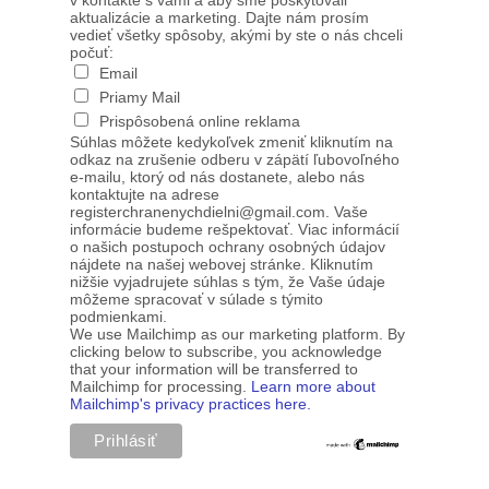
v kontakte s vami a aby sme poskytovali
aktualizácie a marketing. Dajte nám prosím
vedieť všetky spôsoby, akými by ste o nás chceli
počuť:
Email
Priamy Mail
Prispôsobená online reklama
Súhlas môžete kedykoľvek zmeniť kliknutím na
odkaz na zrušenie odberu v zápätí ľubovoľného
e-mailu, ktorý od nás dostanete, alebo nás
kontaktujte na adrese
registerchranenychdielni@gmail.com. Vaše
informácie budeme rešpektovať. Viac informácií
o našich postupoch ochrany osobných údajov
nájdete na našej webovej stránke. Kliknutím
nižšie vyjadrujete súhlas s tým, že Vaše údaje
môžeme spracovať v súlade s týmito
podmienkami.
We use Mailchimp as our marketing platform. By
clicking below to subscribe, you acknowledge
that your information will be transferred to
Mailchimp for processing.
Learn more about
Mailchimp's privacy practices here.