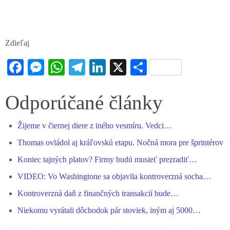
Zdieľaj
Fa
M
W
Te
Li
X
S
ce
es
ha
le
nk
ha
bo
se
ts
gr
ed
re
Odporúčané články
ok
ng
A
a
In
Žijeme v čiernej diere z iného vesmíru. Vedci…
er
pp
m
Thomas ovládol aj kráľovskú etapu. Nočná mora pre šprintérov
Koniec tajných platov? Firmy budú musieť prezradiť…
VIDEO: Vo Washingtone sa objavila kontroverzná socha…
Kontroverzná daň z finančných transakcií bude…
Niekomu vyrátali dôchodok pár stoviek, iným aj 5000…