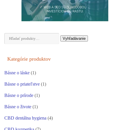
Hľadať:
Vyhľadávanie
Kategórie produktov
Básne o láske
(1)
Básne o priateľstve
(1)
Básne o prírode
(1)
Básne o živote
(1)
CBD dentálna hygiena
(4)
CBD kozmetika
(7)