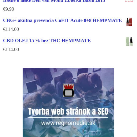
Básne o láske Den van Mond Zbierka Básní 2015
€
9.90
CBG+ akútna prevencia CoFIT Acute 8+8 HEMPMATE
€
114.00
CBD OLEJ 15 % bez THC HEMPMATE
€
114.00