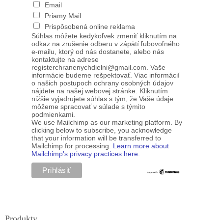
Email
Priamy Mail
Prispôsobená online reklama
Súhlas môžete kedykoľvek zmeniť kliknutím na
odkaz na zrušenie odberu v zápätí ľubovoľného
e-mailu, ktorý od nás dostanete, alebo nás
kontaktujte na adrese
registerchranenychdielni@gmail.com. Vaše
informácie budeme rešpektovať. Viac informácií
o našich postupoch ochrany osobných údajov
nájdete na našej webovej stránke. Kliknutím
nižšie vyjadrujete súhlas s tým, že Vaše údaje
môžeme spracovať v súlade s týmito
podmienkami.
We use Mailchimp as our marketing platform. By
clicking below to subscribe, you acknowledge
that your information will be transferred to
Mailchimp for processing.
Learn more about
Mailchimp's privacy practices here.
Produkty