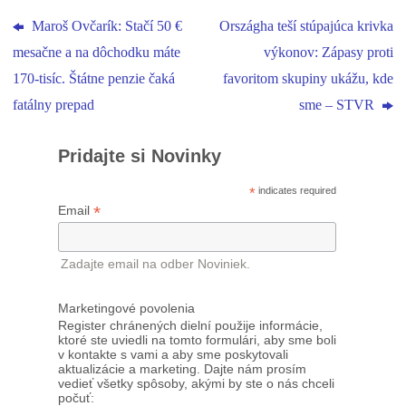
Maroš Ovčarík: Stačí 50 €
Országha teší stúpajúca krivka
mesačne a na dôchodku máte
výkonov: Zápasy proti
170-tisíc. Štátne penzie čaká
favoritom skupiny ukážu, kde
fatálny prepad
sme – STVR
Pridajte si Novinky
*
indicates required
*
Email
Zadajte email na odber Noviniek.
Marketingové povolenia
Register chránených dielní použije informácie,
ktoré ste uviedli na tomto formulári, aby sme boli
v kontakte s vami a aby sme poskytovali
aktualizácie a marketing. Dajte nám prosím
vedieť všetky spôsoby, akými by ste o nás chceli
počuť: