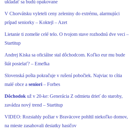
ukladať sa budú opakovane
V Chorvátsku vyleteli ceny zeleniny do extrému, alarmujúci
prípad seniorky – Koktejl – Azet
Lietanie ti zomelie celé telo. O tvojom stave rozhodnú dve veci –
Startitup
Andrej Kiska sa oficiálne stal dôchodcom. Koľko eur mu bude
štát posielať? – Emefka
Slovenská pošta pokračuje v rušení pobočiek. Najviac to cítia
malé obce a
seniori
– Forbes
Dôchodok
už v 20-ke: Generácia Z odmieta drieť do staroby,
zavádza nový trend – Startitup
VIDEO: Rozsiahly požiar v Braväcove pohltil niekoľko domov,
na mieste zasahovali desiatky hasičov