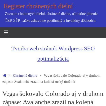
Skip
Register chránených dielní
to
Zoznam chránených dielní, chránené dielne, náhradné plnenie,
content
ŤZP, ZŤP, ťažko zdravotne postihnutý a invalidný dôchodca.
Tvorba web stránok Wordpress SEO
optimalizácia
Home
Chránené dielne
Vegas šokovalo Colorado aj v druhom
zápase: Avalanche zrazil na kolená ruský útočník
Vegas šokovalo Colorado aj v druhom
zápase: Avalanche zrazil na kolená