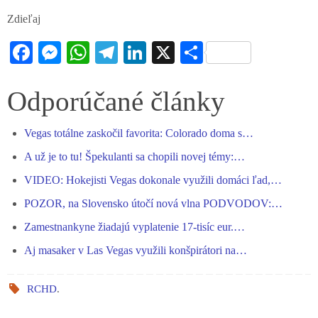
Zdieľaj
Fa
M
W
Te
Li
X
S
ce
es
ha
le
nk
ha
bo
se
ts
gr
ed
re
Odporúčané články
ok
ng
A
a
In
Vegas totálne zaskočil favorita: Colorado doma s…
er
pp
m
A už je to tu! Špekulanti sa chopili novej témy:…
VIDEO: Hokejisti Vegas dokonale využili domáci ľad,…
POZOR, na Slovensko útočí nová vlna PODVODOV:…
Zamestnankyne žiadajú vyplatenie 17-tisíc eur.…
Aj masaker v Las Vegas využili konšpirátori na…
RCHD
.