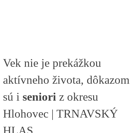
Vek nie je prekážkou
aktívneho života, dôkazom
sú i
seniori
z okresu
Hlohovec | TRNAVSKÝ
HLAS