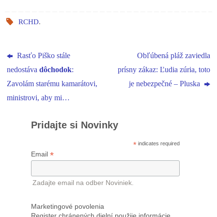
RCHD
.
Rasťo Piško stále
Obľúbená pláž zaviedla
nedostáva
dôchodok
:
prísny zákaz: Ľudia zúria, toto
Zavolám starému kamarátovi,
je nebezpečné – Pluska
ministrovi, aby mi…
Pridajte si Novinky
*
indicates required
*
Email
Zadajte email na odber Noviniek.
Marketingové povolenia
Register chránených dielní použije informácie,