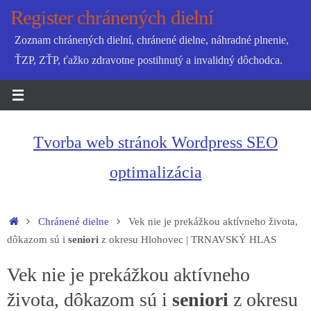
Skip
Register chránených dielní
to
Zoznam chránených dielní, chránené dielne, náhradné plnenie,
content
ŤZP, ZŤP, ťažko zdravotne postihnutý a invalidný dôchodca.
Tvorba web stránok Wordpress SEO
optimalizácia
Home
Chránené dielne
Vek nie je prekážkou aktívneho života,
dôkazom sú i
seniori
z okresu Hlohovec | TRNAVSKÝ HLAS
Vek nie je prekážkou aktívneho
života, dôkazom sú i
seniori
z okresu