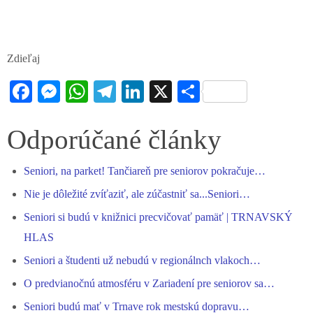
Zdieľaj
Fa
M
W
Te
Li
X
S
ce
es
ha
le
nk
ha
bo
se
ts
gr
ed
re
Odporúčané články
ok
ng
A
a
In
Seniori, na parket! Tančiareň pre seniorov pokračuje…
er
pp
m
Nie je dôležité zvíťaziť, ale zúčastniť sa...Seniori…
Seniori si budú v knižnici precvičovať pamäť | TRNAVSKÝ
HLAS
Seniori a študenti už nebudú v regionálnch vlakoch…
O predvianočnú atmosféru v Zariadení pre seniorov sa…
Seniori budú mať v Trnave rok mestskú dopravu…