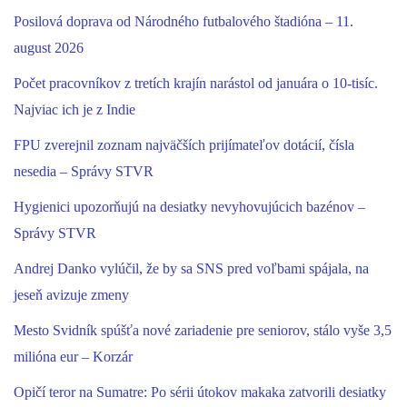
Posilová doprava od Národného futbalového štadióna – 11.
august 2026
Počet pracovníkov z tretích krajín narástol od januára o 10-tisíc.
Najviac ich je z Indie
FPU zverejnil zoznam najväčších prijímateľov dotácií, čísla
nesedia – Správy STVR
Hygienici upozorňujú na desiatky nevyhovujúcich bazénov –
Správy STVR
Andrej Danko vylúčil, že by sa SNS pred voľbami spájala, na
jeseň avizuje zmeny
Mesto Svidník spúšťa nové zariadenie pre seniorov, stálo vyše 3,5
milióna eur – Korzár
Opičí teror na Sumatre: Po sérii útokov makaka zatvorili desiatky