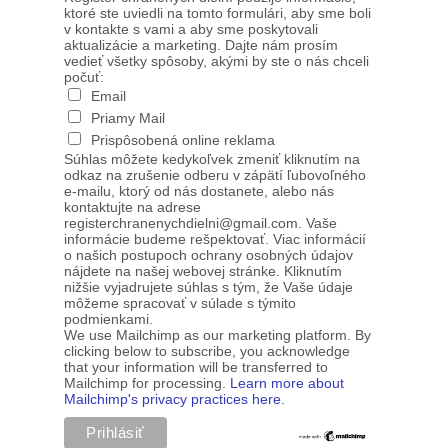
ktoré ste uviedli na tomto formulári, aby sme boli
v kontakte s vami a aby sme poskytovali
aktualizácie a marketing. Dajte nám prosím
vedieť všetky spôsoby, akými by ste o nás chceli
počuť:
Email
Priamy Mail
Prispôsobená online reklama
Súhlas môžete kedykoľvek zmeniť kliknutím na
odkaz na zrušenie odberu v zápätí ľubovoľného
e-mailu, ktorý od nás dostanete, alebo nás
kontaktujte na adrese
registerchranenychdielni@gmail.com. Vaše
informácie budeme rešpektovať. Viac informácií
o našich postupoch ochrany osobných údajov
nájdete na našej webovej stránke. Kliknutím
nižšie vyjadrujete súhlas s tým, že Vaše údaje
môžeme spracovať v súlade s týmito
podmienkami.
We use Mailchimp as our marketing platform. By
clicking below to subscribe, you acknowledge
that your information will be transferred to
Mailchimp for processing.
Learn more about
Mailchimp's privacy practices here.