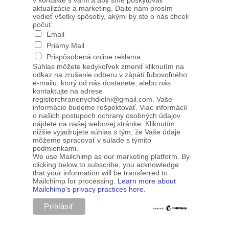
v kontakte s vami a aby sme poskytovali
aktualizácie a marketing. Dajte nám prosím
vedieť všetky spôsoby, akými by ste o nás chceli
počuť:
Email
Priamy Mail
Prispôsobená online reklama
Súhlas môžete kedykoľvek zmeniť kliknutím na
odkaz na zrušenie odberu v zápätí ľubovoľného
e-mailu, ktorý od nás dostanete, alebo nás
kontaktujte na adrese
registerchranenychdielni@gmail.com. Vaše
informácie budeme rešpektovať. Viac informácií
o našich postupoch ochrany osobných údajov
nájdete na našej webovej stránke. Kliknutím
nižšie vyjadrujete súhlas s tým, že Vaše údaje
môžeme spracovať v súlade s týmito
podmienkami.
We use Mailchimp as our marketing platform. By
clicking below to subscribe, you acknowledge
that your information will be transferred to
Mailchimp for processing.
Learn more about
Mailchimp's privacy practices here.