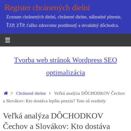
Skip
Register chránených dielní
to
Zoznam chránených dielní, chránené dielne, náhradné plnenie,
content
ŤZP, ZŤP, ťažko zdravotne postihnutý a invalidný dôchodca.
Tvorba web stránok Wordpress SEO
optimalizácia
Home
Chránené dielne
Veľká analýza DÔCHODKOV Čechov
a Slovákov: Kto dostáva lepšiu penziu? Toto sú rozdiely
Veľká analýza DÔCHODKOV
Čechov a Slovákov: Kto dostáva