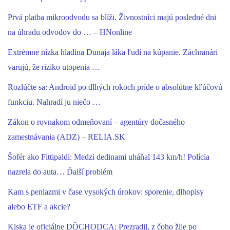
Prvá platba mikroodvodu sa blíži. Živnostníci majú posledné dni
na úhradu odvodov do … – HNonline
Extrémne nízka hladina Dunaja láka ľudí na kúpanie. Záchranári
varujú, že riziko utopenia …
Rozlúčte sa: Android po dlhých rokoch príde o absolútne kľúčovú
funkciu. Nahradí ju niečo …
Zákon o rovnakom odmeňovaní – agentúry dočasného
zamestnávania (ADZ) – RELIA.SK
Šofér ako Fittipaldi: Medzi dedinami uháňal 143 km/h! Polícia
nazrela do auta… Ďalší problém
Kam s peniazmi v čase vysokých úrokov: sporenie, dlhopisy
alebo ETF a akcie?
Kiska je oficiálne DÔCHODCA: Prezradil, z čoho žije po