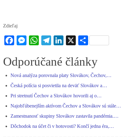
Zdieľaj
Fa
M
W
Te
Li
X
S
ce
es
ha
le
nk
ha
bo
se
ts
gr
ed
re
Odporúčané články
ok
ng
A
a
In
Nová analýza porovnala platy Slovákov, Čechov,…
er
pp
m
Česká polícia si posvietila na deväť Slovákov a…
Pri stretnutí Čechov a Slovákov hovorili aj o…
Najobľúbenejším aktívom Čechov a Slovákov sú stále…
Zamestnanosť skupiny Slovákov zastavila pandémia.…
Dôchodok na účet či v hotovosti? Končí jedna éra,…