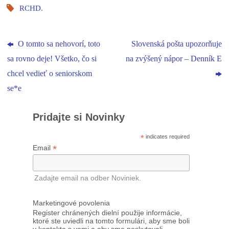
RCHD
.
O tomto sa nehovorí, toto
Slovenská pošta upozorňuje
sa rovno deje! Všetko, čo si
na zvýšený nápor – Denník E
chcel vedieť o seniorskom
se*e
Pridajte si Novinky
*
indicates required
*
Email
Zadajte email na odber Noviniek.
Marketingové povolenia
Register chránených dielní použije informácie,
ktoré ste uviedli na tomto formulári, aby sme boli