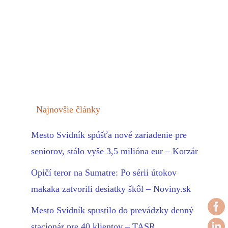
Najnovšie články
Mesto Svidník spúšťa nové zariadenie pre
seniorov, stálo vyše 3,5 milióna eur – Korzár
Opičí teror na Sumatre: Po sérii útokov
makaka zatvorili desiatky škôl – Noviny.sk
Mesto Svidník spustilo do prevádzky denný
stacionár pre 40 klientov – TASR