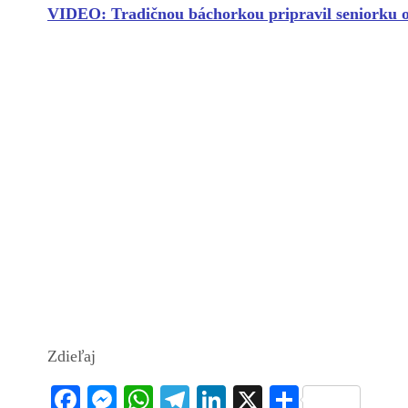
VIDEO: Tradičnou báchorkou pripravil seniorku o 
Zdieľaj
Fa
M
W
Te
Li
X
S