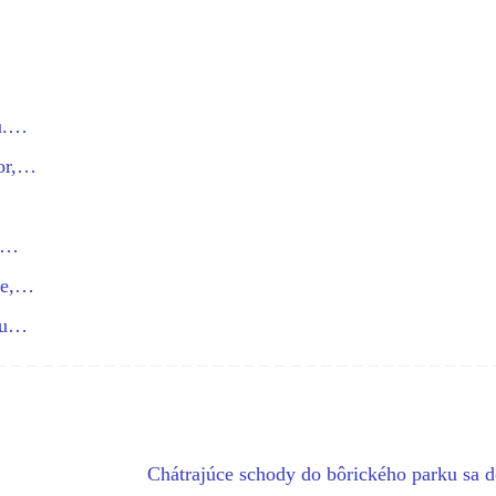
cu.…
zor,…
…
ce…
aze,…
rku…
Chátrajúce schody do bôrického parku sa 