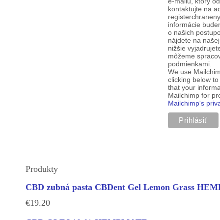
e-mailu, ktorý o
kontaktujte na a
registerchranen
informácie budem
o našich postup
nájdete na našej
nižšie vyjadruje
môžeme spracova
podmienkami.
We use Mailchim
clicking below t
that your informa
Mailchimp for p
Mailchimp's priv
Produkty
CBD zubná pasta CBDent Gel Lemon Grass H
€
19.20