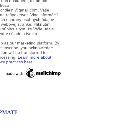
d nás dostanete, alebo nás
drese
ychdielni@gmail.com. Vaše
e rešpektovať. Viac informácií
och ochrany osobných údajov
 webovej stránke. Kliknutím
te súhlas s tým, že Vaše údaje
ť v súlade s týmito
p as our marketing platform. By
o subscribe, you acknowledge
tion will be transferred to
rocessing.
Learn more about
acy practices here.
EMPMATE