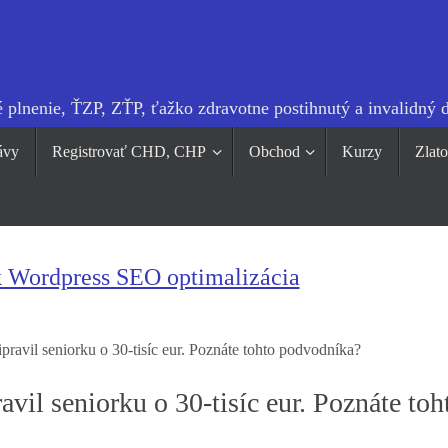
 plnenie, ŤZP, ZŤP, ťažko zdravotne postihnutý a invalidný 
ávy
Registrovať CHD, CHP
Obchod
Kurzy
Zlat
k Wordpress SEO optimalizácia
avil seniorku o 30-tisíc eur. Poznáte tohto podvodníka?
il seniorku o 30-tisíc eur. Poznáte toh