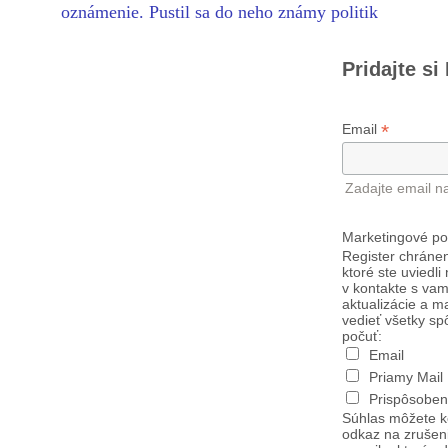
oznámenie. Pustil sa do neho známy politik
Pridajte si
*
Email
Zadajte email n
Marketingové po
Register chránen
ktoré ste uviedli
v kontakte s vam
aktualizácie a m
vedieť všetky sp
počuť:
Email
Priamy Mail
Prispôsoben
Súhlas môžete k
odkaz na zrušen