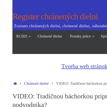
Skip
to
Register chránených dielní
content
Zoznam chránených dielní, chránené dielne, náhradné
Skip
RCHD
Chránené dielne
Ponuky práce
Spr
to
content
Tvorba web stráno
Home
Chránené dielne
VIDEO: Tradičnou báchorkou pripr
VIDEO: Tradičnou báchorkou priprav
podvodníka?