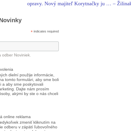
opravy. Nový majiteľ Korytnačky ju … – Žilina
 Novinky
*
indicates required
a odber Noviniek.
volenia
ých dielní použije informácie,
 na tomto formulári, aby sme boli
i a aby sme poskytovali
arketing. Dajte nám prosím
ôsoby, akými by ste o nás chceli
á online reklama
edykoľvek zmeniť kliknutím na
ie odberu v zápätí ľubovoľného