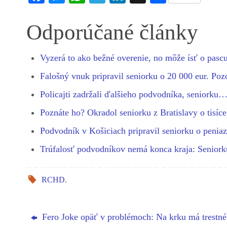
ce
es
ha
le
nk
ha
bo
se
ts
gr
ed
re
Odporúčané články
ok
ng
A
a
In
er
pp
m
Vyzerá to ako bežné overenie, no môže ísť o pas
Falošný vnuk pripravil seniorku o 20 000 eur. Po
Policajti zadržali ďalšieho podvodníka, seniorku
Poznáte ho? Okradol seniorku z Bratislavy o tisí
Podvodník v Košiciach pripravil seniorku o peni
Trúfalosť podvodníkov nemá konca kraja: Senio
RCHD
.
Fero Joke opäť v problémoch: Na krku má trestné