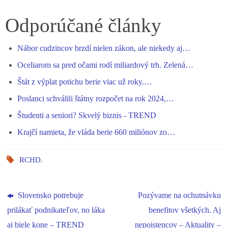
ce
es
ha
le
nk
ha
bo
se
ts
gr
ed
re
Odporúčané články
ok
ng
A
a
In
Nábor cudzincov brzdí nielen zákon, ale niekedy aj…
er
pp
m
Oceliarom sa pred očami rodí miliardový trh. Zelená…
Štát z výplat potichu berie viac už roky.…
Poslanci schválili štátny rozpočet na rok 2024,…
Študenti a seniori? Skvelý biznis - TREND
Krajčí namieta, že vláda berie 660 miliónov zo…
RCHD
.
Slovensko potrebuje
Pozývame na ochutnávku
prilákať podnikateľov, no láka
benefitov všetkých. Aj
aj biele kone – TREND
nepoistencov – Aktuality –