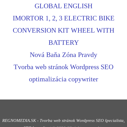
GLOBAL ENGLISH
IMORTOR 1, 2, 3 ELECTRIC BIKE
CONVERSION KIT WHEEL WITH
BATTERY
Nová Baňa Zóna Pravdy
Tvorba web stránok Wordpress SEO
optimalizácia copywriter
REGNOMEDIA.SK - Tvorba web stránok Wordpress
SEO špecialista,