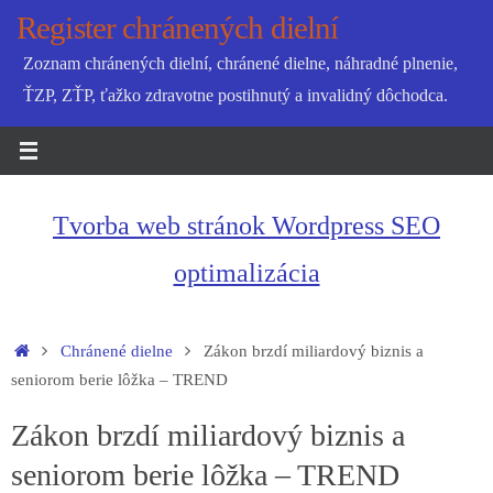
Skip
Register chránených dielní
to
Zoznam chránených dielní, chránené dielne, náhradné plnenie,
content
ŤZP, ZŤP, ťažko zdravotne postihnutý a invalidný dôchodca.
Tvorba web stránok Wordpress SEO
optimalizácia
Home
Chránené dielne
Zákon brzdí miliardový biznis a
seniorom berie lôžka – TREND
Zákon brzdí miliardový biznis a
seniorom berie lôžka – TREND