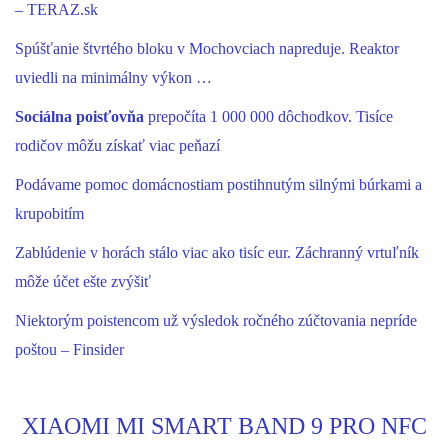
– TERAZ.sk
Spúšťanie štvrtého bloku v Mochovciach napreduje. Reaktor
uviedli na minimálny výkon …
Sociálna poisťovňa
prepočíta 1 000 000 dôchodkov. Tisíce
rodičov môžu získať viac peňazí
Podávame pomoc domácnostiam postihnutým silnými búrkami a
krupobitím
Zablúdenie v horách stálo viac ako tisíc eur. Záchranný vrtuľník
môže účet ešte zvýšiť
Niektorým poistencom už výsledok ročného zúčtovania nepríde
poštou – Finsider
XIAOMI MI SMART BAND 9 PRO NFC