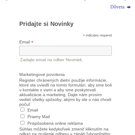
Dôvera
Pridajte si Novinky
*
indicates required
*
Email
Zadajte email na odber Noviniek.
Marketingové povolenia
Register chránených dielní použije informácie,
ktoré ste uviedli na tomto formulári, aby sme boli
v kontakte s vami a aby sme poskytovali
aktualizácie a marketing. Dajte nám prosím
vedieť všetky spôsoby, akými by ste o nás chceli
počuť:
Email
Priamy Mail
Prispôsobená online reklama
Súhlas môžete kedykoľvek zmeniť kliknutím na
odkaz na zrušenie odberu v zápätí ľubovoľného