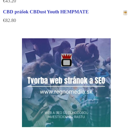
€
43.20
CBD prášok CBDust Youth HEMPMATE
€
82.80