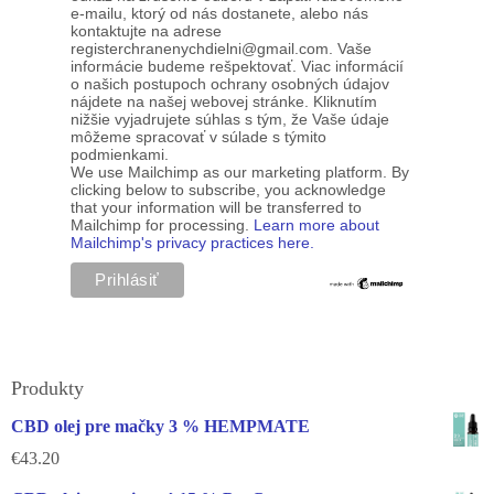
e-mailu, ktorý od nás dostanete, alebo nás
kontaktujte na adrese
registerchranenychdielni@gmail.com. Vaše
informácie budeme rešpektovať. Viac informácií
o našich postupoch ochrany osobných údajov
nájdete na našej webovej stránke. Kliknutím
nižšie vyjadrujete súhlas s tým, že Vaše údaje
môžeme spracovať v súlade s týmito
podmienkami.
We use Mailchimp as our marketing platform. By
clicking below to subscribe, you acknowledge
that your information will be transferred to
Mailchimp for processing.
Learn more about
Mailchimp's privacy practices here.
Produkty
CBD olej pre mačky 3 % HEMPMATE
€
43.20