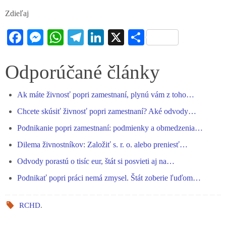
Zdieľaj
Fa
M
W
Te
Li
X
S
ce
es
ha
le
nk
ha
bo
se
ts
gr
ed
re
Odporúčané články
ok
ng
A
a
In
Ak máte živnosť popri zamestnaní, plynú vám z toho…
er
pp
m
Chcete skúsiť živnosť popri zamestnaní? Aké odvody…
Podnikanie popri zamestnaní: podmienky a obmedzenia…
Dilema živnostníkov: Založiť s. r. o. alebo preniesť…
Odvody porastú o tisíc eur, štát si posvieti aj na…
Podnikať popri práci nemá zmysel. Štát zoberie ľuďom…
RCHD
.