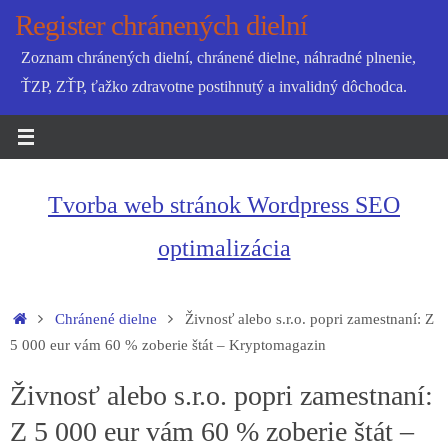
Skip
Register chránených dielní
to
Zoznam chránených dielní, chránené dielne, náhradné plnenie,
content
ŤZP, ZŤP, ťažko zdravotne postihnutý a invalidný dôchodca.
Tvorba web stránok Wordpress SEO
optimalizácia
Home
Chránené dielne
Živnosť alebo s.r.o. popri zamestnaní: Z
5 000 eur vám 60 % zoberie štát – Kryptomagazin
Živnosť alebo s.r.o. popri zamestnaní:
Z 5 000 eur vám 60 % zoberie štát –