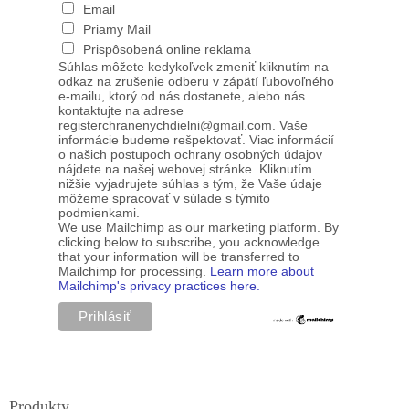
Email
Priamy Mail
Prispôsobená online reklama
Súhlas môžete kedykoľvek zmeniť kliknutím na
odkaz na zrušenie odberu v zápätí ľubovoľného
e-mailu, ktorý od nás dostanete, alebo nás
kontaktujte na adrese
registerchranenychdielni@gmail.com. Vaše
informácie budeme rešpektovať. Viac informácií
o našich postupoch ochrany osobných údajov
nájdete na našej webovej stránke. Kliknutím
nižšie vyjadrujete súhlas s tým, že Vaše údaje
môžeme spracovať v súlade s týmito
podmienkami.
We use Mailchimp as our marketing platform. By
clicking below to subscribe, you acknowledge
that your information will be transferred to
Mailchimp for processing.
Learn more about
Mailchimp's privacy practices here.
Produkty