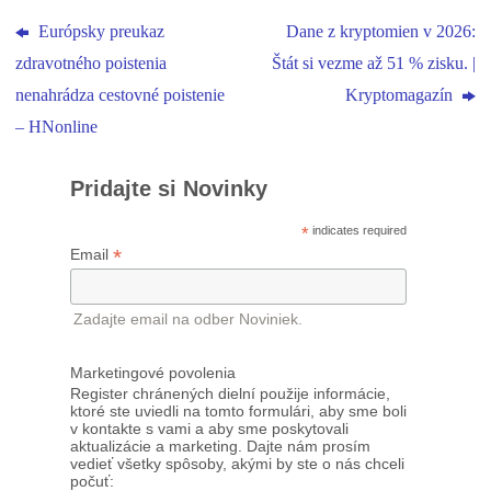
Európsky preukaz
Dane z kryptomien v 2026:
zdravotného poistenia
Štát si vezme až 51 % zisku. |
nenahrádza cestovné poistenie
Kryptomagazín
– HNonline
Pridajte si Novinky
*
indicates required
*
Email
Zadajte email na odber Noviniek.
Marketingové povolenia
Register chránených dielní použije informácie,
ktoré ste uviedli na tomto formulári, aby sme boli
v kontakte s vami a aby sme poskytovali
aktualizácie a marketing. Dajte nám prosím
vedieť všetky spôsoby, akými by ste o nás chceli
počuť: