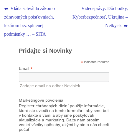
Vláda schválila zákon o
Videosprávy: Dôchodky,
zdravotných poisťovniach,
Kyberbezpečnosť, Ukrajina –
lekárom bez splnenej
Netky.sk
podmienky … – SITA
Pridajte si Novinky
*
indicates required
*
Email
Zadajte email na odber Noviniek.
Marketingové povolenia
Register chránených dielní použije informácie,
ktoré ste uviedli na tomto formulári, aby sme boli
v kontakte s vami a aby sme poskytovali
aktualizácie a marketing. Dajte nám prosím
vedieť všetky spôsoby, akými by ste o nás chceli
počuť: