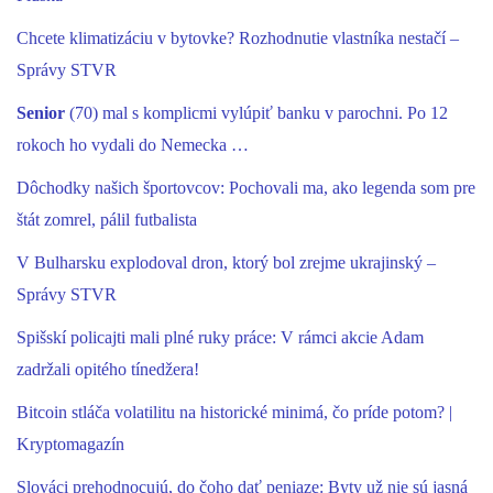
Chcete klimatizáciu v bytovke? Rozhodnutie vlastníka nestačí –
Správy STVR
Senior
(70) mal s komplicmi vylúpiť banku v parochni. Po 12
rokoch ho vydali do Nemecka …
Dôchodky našich športovcov: Pochovali ma, ako legenda som pre
štát zomrel, pálil futbalista
V Bulharsku explodoval dron, ktorý bol zrejme ukrajinský –
Správy STVR
Spišskí policajti mali plné ruky práce: V rámci akcie Adam
zadržali opitého tínedžera!
Bitcoin stláča volatilitu na historické minimá, čo príde potom? |
Kryptomagazín
Slováci prehodnocujú, do čoho dať peniaze: Byty už nie sú jasná