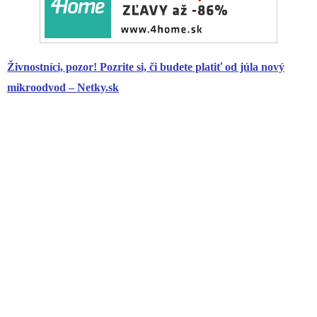
Živnostníci, pozor! Pozrite si, či budete platiť od júla nový
mikroodvod – Netky.sk