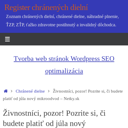
Skip
Register chránených dielní
to
Zoznam chránených dielní, chránené dielne, náhradné plnenie,
content
ŤZP, ZŤP, ťažko zdravotne postihnutý a invalidný dôchodca.
Tvorba web stránok Wordpress SEO
optimalizácia
Home
Chránené dielne
Živnostníci, pozor! Pozrite si, či budete
platiť od júla nový mikroodvod – Netky.sk
Živnostníci, pozor! Pozrite si, či
budete platiť od júla nový