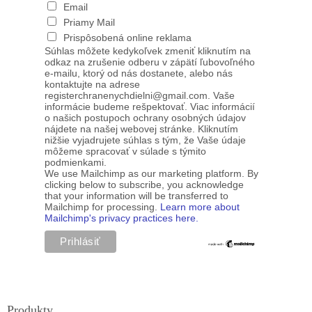
Email
Priamy Mail
Prispôsobená online reklama
Súhlas môžete kedykoľvek zmeniť kliknutím na
odkaz na zrušenie odberu v zápätí ľubovoľného
e-mailu, ktorý od nás dostanete, alebo nás
kontaktujte na adrese
registerchranenychdielni@gmail.com. Vaše
informácie budeme rešpektovať. Viac informácií
o našich postupoch ochrany osobných údajov
nájdete na našej webovej stránke. Kliknutím
nižšie vyjadrujete súhlas s tým, že Vaše údaje
môžeme spracovať v súlade s týmito
podmienkami.
We use Mailchimp as our marketing platform. By
clicking below to subscribe, you acknowledge
that your information will be transferred to
Mailchimp for processing.
Learn more about
Mailchimp's privacy practices here.
Produkty