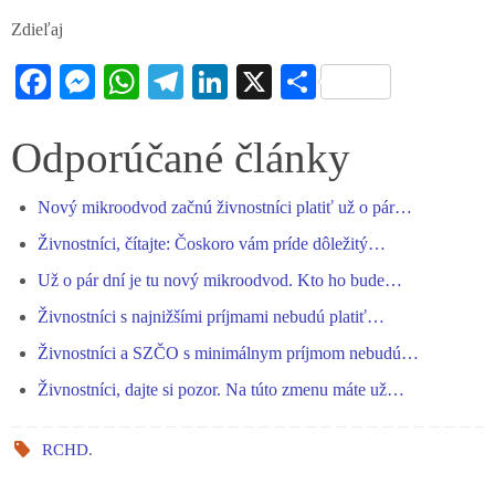
Zdieľaj
Fa
M
W
Te
Li
X
S
ce
es
ha
le
nk
ha
bo
se
ts
gr
ed
re
Odporúčané články
ok
ng
A
a
In
Nový mikroodvod začnú živnostníci platiť už o pár…
er
pp
m
Živnostníci, čítajte: Čoskoro vám príde dôležitý…
Už o pár dní je tu nový mikroodvod. Kto ho bude…
Živnostníci s najnižšími príjmami nebudú platiť…
Živnostníci a SZČO s minimálnym príjmom nebudú…
Živnostníci, dajte si pozor. Na túto zmenu máte už…
RCHD
.