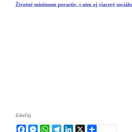
Životné minimum porastie, s ním aj viaceré
sociál
Zdieľaj
Fa
M
W
Te
Li
X
S