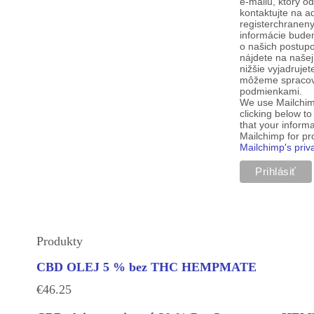
e-mailu, ktorý o
kontaktujte na a
registerchranen
informácie budem
o našich postup
nájdete na našej
nižšie vyjadruje
môžeme spracova
podmienkami.
We use Mailchim
clicking below t
that your informa
Mailchimp for p
Mailchimp's priv
Produkty
CBD OLEJ 5 % bez THC HEMPMATE
€
46.25