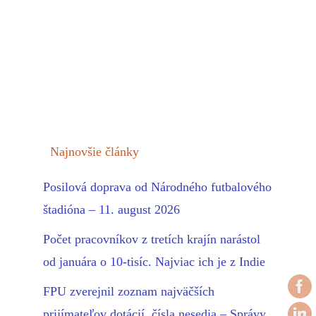
Najnovšie články
Posilová doprava od Národného futbalového
štadióna – 11. august 2026
Počet pracovníkov z tretích krajín narástol
od januára o 10-tisíc. Najviac ich je z Indie
FPU zverejnil zoznam najväčších
prijímateľov dotácií, čísla nesedia – Správy