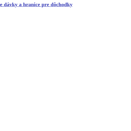
ne
dávky a hranice pre dôchodky