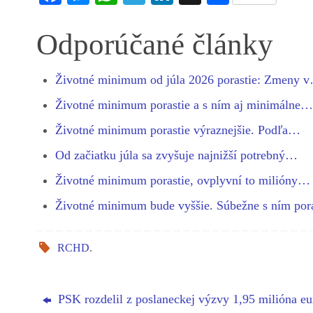
ce
es
ha
le
nk
ha
bo
se
ts
gr
ed
re
Odporúčané články
ok
ng
A
a
In
er
pp
m
Životné minimum od júla 2026 porastie: Zmeny 
Životné minimum porastie a s ním aj minimálne…
Životné minimum porastie výraznejšie. Podľa…
Od začiatku júla sa zvyšuje najnižší potrebný…
Životné minimum porastie, ovplyvní to milióny…
Životné minimum bude vyššie. Súbežne s ním por
RCHD
.
PSK rozdelil z poslaneckej výzvy 1,95 milióna eu