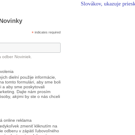
Slovákov, ukazuje prie
 Novinky
*
indicates required
a odber Noviniek.
volenia
ých dielní použije informácie,
 na tomto formulári, aby sme boli
i a aby sme poskytovali
arketing. Dajte nám prosím
ôsoby, akými by ste o nás chceli
á online reklama
edykoľvek zmeniť kliknutím na
ie odberu v zápätí ľubovoľného