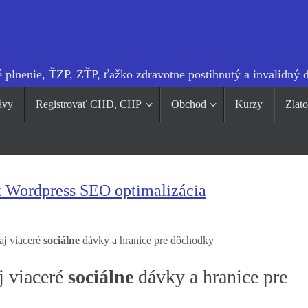
 plnenie, ŤZP, ZŤP, ťažko zdravotne postihnutý a invalidný 
ávy
Registrovať CHD, CHP
Obchod
Kurzy
Zlat
k Wordpress SEO optimalizácia
aj viaceré
sociálne
dávky a hranice pre dôchodky
j viaceré
sociálne
dávky a hranice pre