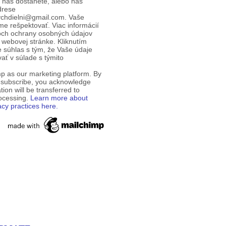
d nás dostanete, alebo nás
drese
ychdielni@gmail.com. Vaše
e rešpektovať. Viac informácií
och ochrany osobných údajov
 webovej stránke. Kliknutím
te súhlas s tým, že Vaše údaje
ť v súlade s týmito
p as our marketing platform. By
o subscribe, you acknowledge
tion will be transferred to
rocessing.
Learn more about
acy practices here.