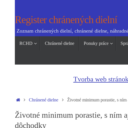
Skip
to
Register chránených dielní
content
Zoznam chránených dielní, chránené dielne, náhradné
Skip
RCHD
Chránené dielne
Ponuky práce
Spr
to
content
Tvorba web stráno
Home
Chránené dielne
Životné minimum porastie, s ním 
Životné minimum porastie, s ním a
dôchodky