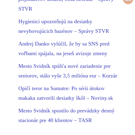
STVR
Hygienici upozorňujú na desiatky
nevyhovujúcich bazénov – Správy STVR
Andrej Danko vylúčil, že by sa SNS pred
voľbami spájala, na jeseň avizuje zmeny
Mesto Svidník spúšťa nové zariadenie pre
seniorov, stálo vyše 3,5 milióna eur – Korzár
Opičí teror na Sumatre: Po sérii útokov
makaka zatvorili desiatky škôl – Noviny.sk
Mesto Svidník spustilo do prevádzky denný
stacionár pre 40 klientov – TASR