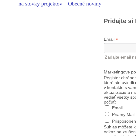
na stovky projektov – Obecné noviny
Pridajte si
*
Email
Zadajte email n
Marketingové po
Register chránen
ktoré ste uviedli
v kontakte s vam
aktualizácie a m
vedieť všetky sp
počuť:
Email
Priamy Mail
Prispôsoben
Súhlas môžete k
odkaz na zrušen