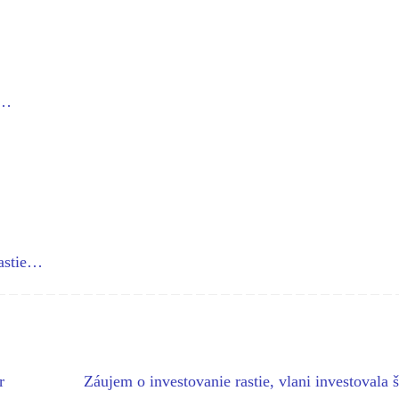
v…
astie…
r
Záujem o investovanie rastie, vlani investovala š