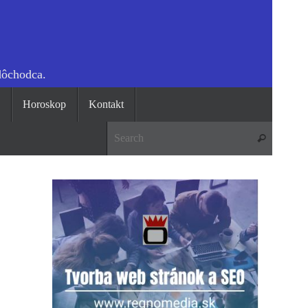
dôchodca.
o
Horoskop
Kontakt
Search 
Search