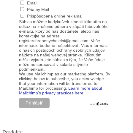
Email
Priamy Mail
Prispôsobená online reklama
Súhlas môžete kedykoľvek zmeniť kliknutím na
odkaz na zrušenie odberu v zápätí ľubovoľného
e-mailu, ktorý od nás dostanete, alebo nás
kontaktujte na adrese
registerchranenychdielni@gmail.com. Vaše
informácie budeme rešpektovať. Viac informácií
o našich postupoch ochrany osobných údajov
nájdete na našej webovej stránke. Kliknutím
nižšie vyjadrujete súhlas s tým, že Vaše údaje
môžeme spracovať v súlade s týmito
podmienkami.
We use Mailchimp as our marketing platform. By
clicking below to subscribe, you acknowledge
that your information will be transferred to
Mailchimp for processing.
Learn more about
Mailchimp's privacy practices here.
Produkty