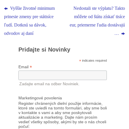
Vyššie životné minimum
Nedostali ste výplatu? Takto
prinesie zmeny pre státisíce
môžete od štátu získať tisíce
ľudí. Dotknú sa dávok,
eur, priemerne ľudia dostávajú
odvodov aj daní
…
Pridajte si Novinky
*
indicates required
*
Email
Zadajte email na odber Noviniek.
Marketingové povolenia
Register chránených dielní použije informácie,
ktoré ste uviedli na tomto formulári, aby sme boli
v kontakte s vami a aby sme poskytovali
aktualizácie a marketing. Dajte nám prosím
vedieť všetky spôsoby, akými by ste o nás chceli
počuť: