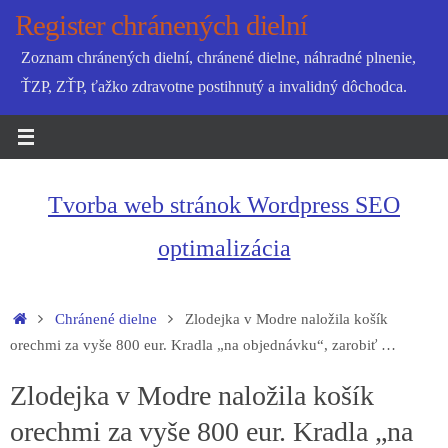
Skip
Register chránených dielní
to
Zoznam chránených dielní, chránené dielne, náhradné plnenie,
content
ŤZP, ZŤP, ťažko zdravotne postihnutý a invalidný dôchodca.
Tvorba web stránok Wordpress SEO
optimalizácia
Home
Chránené dielne
Zlodejka v Modre naložila košík
orechmi za vyše 800 eur. Kradla „na objednávku“, zarobiť …
Zlodejka v Modre naložila košík
orechmi za vyše 800 eur. Kradla „na