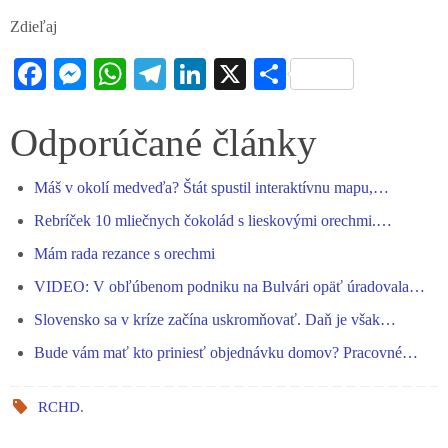
Zdieľaj
Fa
M
W
Te
Li
X
S
ce
es
ha
le
nk
ha
bo
se
ts
gr
ed
re
Odporúčané články
ok
ng
A
a
In
Máš v okolí medveďa? Štát spustil interaktívnu mapu,…
er
pp
m
Rebríček 10 mliečnych čokolád s lieskovými orechmi.…
Mám rada rezance s orechmi
VIDEO: V obľúbenom podniku na Bulvári opäť úradovala…
Slovensko sa v kríze začína uskromňovať. Daň je však…
Bude vám mať kto priniesť objednávku domov? Pracovné…
RCHD
.