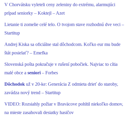
V Chorvátsku vyleteli ceny zeleniny do extrému, alarmujúci
prípad seniorky – Koktejl – Azet
Lietanie ti zomelie celé telo. O tvojom stave rozhodnú dve veci –
Startitup
Andrej Kiska sa oficiálne stal dôchodcom. Koľko eur mu bude
štát posielať? – Emefka
Slovenská pošta pokračuje v rušení pobočiek. Najviac to cítia
malé obce a
seniori
– Forbes
Dôchodok
už v 20-ke: Generácia Z odmieta drieť do staroby,
zavádza nový trend – Startitup
VIDEO: Rozsiahly požiar v Braväcove pohltil niekoľko domov,
na mieste zasahovali desiatky hasičov