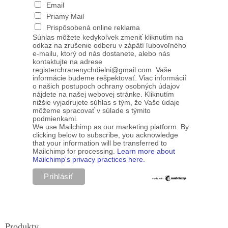
Email
Priamy Mail
Prispôsobená online reklama
Súhlas môžete kedykoľvek zmeniť kliknutím na
odkaz na zrušenie odberu v zápätí ľubovoľného
e-mailu, ktorý od nás dostanete, alebo nás
kontaktujte na adrese
registerchranenychdielni@gmail.com. Vaše
informácie budeme rešpektovať. Viac informácií
o našich postupoch ochrany osobných údajov
nájdete na našej webovej stránke. Kliknutím
nižšie vyjadrujete súhlas s tým, že Vaše údaje
môžeme spracovať v súlade s týmito
podmienkami.
We use Mailchimp as our marketing platform. By
clicking below to subscribe, you acknowledge
that your information will be transferred to
Mailchimp for processing.
Learn more about
Mailchimp's privacy practices here.
Produkty