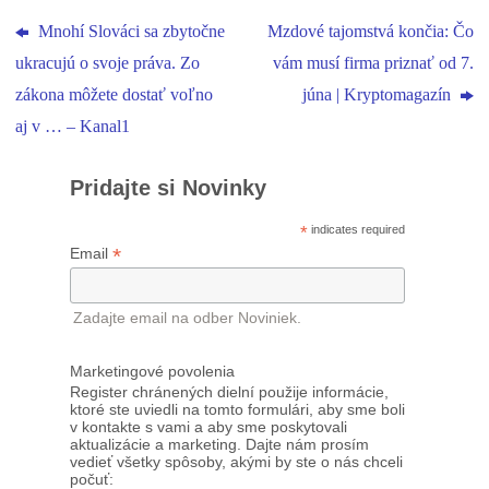
Mnohí Slováci sa zbytočne
Mzdové tajomstvá končia: Čo
ukracujú o svoje práva. Zo
vám musí firma priznať od 7.
zákona môžete dostať voľno
júna | Kryptomagazín
aj v … – Kanal1
Pridajte si Novinky
*
indicates required
*
Email
Zadajte email na odber Noviniek.
Marketingové povolenia
Register chránených dielní použije informácie,
ktoré ste uviedli na tomto formulári, aby sme boli
v kontakte s vami a aby sme poskytovali
aktualizácie a marketing. Dajte nám prosím
vedieť všetky spôsoby, akými by ste o nás chceli
počuť: