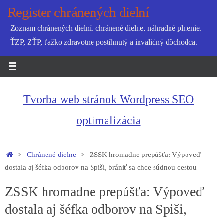
Skip
Register chránených dielní
to
Zoznam chránených dielní, chránené dielne, náhradné plnenie,
content
ŤZP, ZŤP, ťažko zdravotne postihnutý a invalidný dôchodca.
Tvorba web stránok Wordpress SEO
optimalizácia
Home
Chránené dielne
ZSSK hromadne prepúšťa: Výpoveď
dostala aj šéfka odborov na Spiši, brániť sa chce súdnou cestou
ZSSK hromadne prepúšťa: Výpoveď
dostala aj šéfka odborov na Spiši,