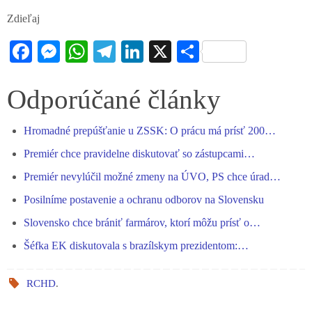
Zdieľaj
Fa
M
W
Te
Li
X
S
ce
es
ha
le
nk
ha
bo
se
ts
gr
ed
re
Odporúčané články
ok
ng
A
a
In
Hromadné prepúšťanie u ZSSK: O prácu má prísť 200…
er
pp
m
Premiér chce pravidelne diskutovať so zástupcami…
Premiér nevylúčil možné zmeny na ÚVO, PS chce úrad…
Posilníme postavenie a ochranu odborov na Slovensku
Slovensko chce brániť farmárov, ktorí môžu prísť o…
Šéfka EK diskutovala s brazílskym prezidentom:…
RCHD
.