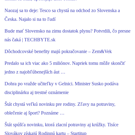
Naozaj sa to deje: Tesco sa chystá na odchod zo Slovenska a
Česka. Najalo si na to ľudí
Bude mať Slovensko na zimu dostatok plynu? Potvrdili, čo presne
nás čaká | TECHBYTE.sk
Dôchodcovské benefity majú pokračovanie – Zem&Vek
Predalo sa ich viac ako 5 miliónov. Napriek tomu môže skončiť
jedno z najobľúbenejších áut …
Dohra po vražde učiteľky v Gelnici. Minister Susko podáva
disciplinárku aj trestné oznámenie
Štát chystá veľkú novinku pre rodiny. Zľavy na potraviny,
oblečenie aj šport? Poznáme …
Štát spúšťa novinku, ktorá zlacní potraviny aj krúžky. Tisíce
Slovákov získajú Rodinnú kartu – Startitup