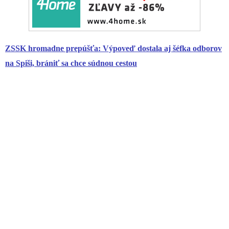
ZSSK hromadne prepúšťa: Výpoveď dostala aj šéfka odborov
na Spiši, brániť sa chce súdnou cestou