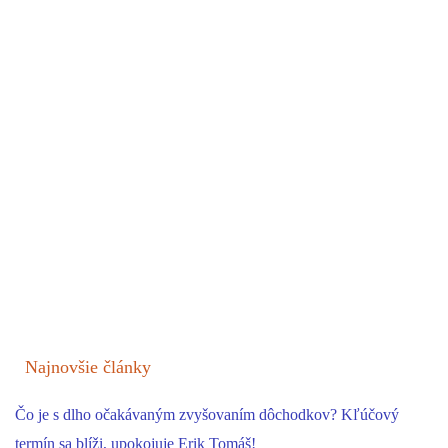
Najnovšie články
Čo je s dlho očakávaným zvyšovaním dôchodkov? Kľúčový
termín sa blíži, upokojuje Erik Tomáš!