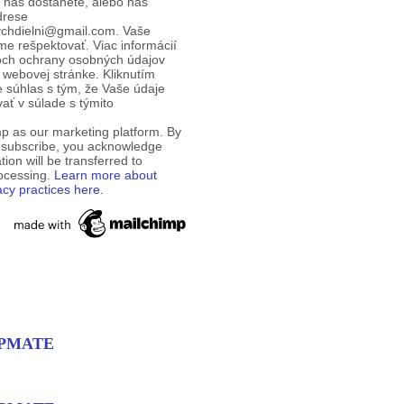
d nás dostanete, alebo nás
drese
ychdielni@gmail.com. Vaše
e rešpektovať. Viac informácií
och ochrany osobných údajov
 webovej stránke. Kliknutím
te súhlas s tým, že Vaše údaje
ť v súlade s týmito
p as our marketing platform. By
o subscribe, you acknowledge
tion will be transferred to
rocessing.
Learn more about
acy practices here.
EMPMATE