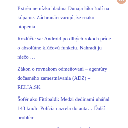
Extrémne nízka hladina Dunaja láka ľudí na
kúpanie. Záchranári varujú, že riziko
utopenia …
Rozlúčte sa: Android po dlhých rokoch príde
o absolútne kľúčovú funkciu. Nahradí ju
niečo …
Zákon o rovnakom odmeňovaní – agentúry
dočasného zamestnávania (ADZ) –
RELIA.SK
Šofér ako Fittipaldi: Medzi dedinami uháňal
143 km/h! Polícia nazrela do auta… Ďalší
problém