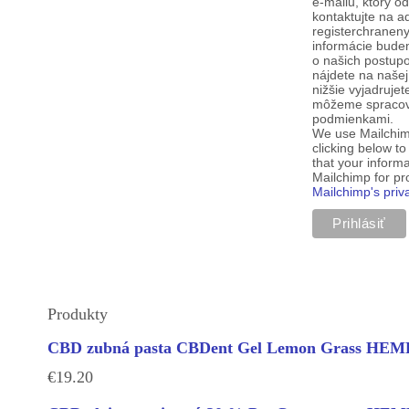
e-mailu, ktorý o
kontaktujte na a
registerchranen
informácie budem
o našich postup
nájdete na našej
nižšie vyjadruje
môžeme spracova
podmienkami.
We use Mailchim
clicking below t
that your informa
Mailchimp for p
Mailchimp's priv
Produkty
CBD zubná pasta CBDent Gel Lemon Grass H
€
19.20