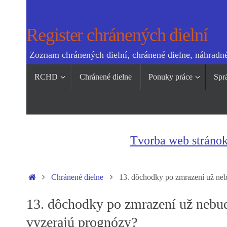
Skip
to
Register chránených dielní
content
Zoznam chránených dielní, chránené dielne, náhradné
Skip
RCHD
Chránené dielne
Ponuky práce
Spr
to
content
Tvorba web stráno
Home
Chránené dielne
13. dôchodky po zmrazení už nebu
13. dôchodky po zmrazení už nebudú
vyzerajú prognózy?