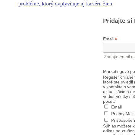
probléme, ktorý ovplyvňuje aj kariéru žien
Pridajte si
*
Email
Zadajte email n
Marketingové po
Register chránen
ktoré ste uviedli
v kontakte s vam
aktualizácie a m
vedieť všetky sp
počuť:
Email
Priamy Mail
Prispôsoben
Súhlas môžete k
odkaz na zrušen