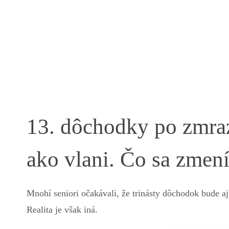
13. dôchodky po zmraz
ako vlani. Čo sa zmen
Mnohí seniori očakávali, že trinásty dôchodok bude a
Realita je však iná.