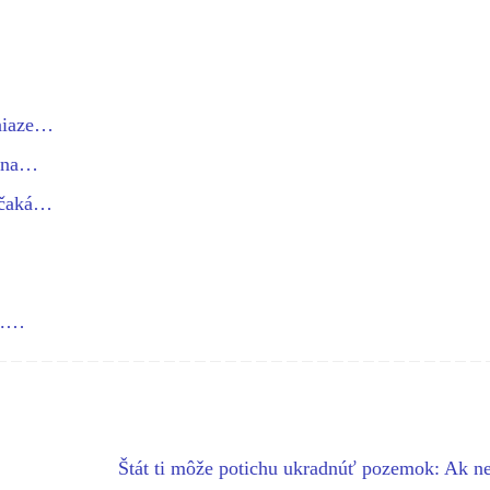
eniaze…
i na…
 čaká…
…
h.…
Štát ti môže potichu ukradnúť pozemok: Ak n