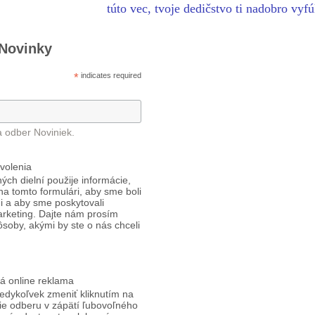
túto vec, tvoje dedičstvo ti nadobro vy
 Novinky
*
indicates required
a odber Noviniek.
volenia
ých dielní použije informácie,
 na tomto formulári, aby sme boli
i a aby sme poskytovali
arketing. Dajte nám prosím
ôsoby, akými by ste o nás chceli
á online reklama
edykoľvek zmeniť kliknutím na
ie odberu v zápätí ľubovoľného