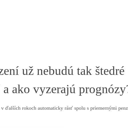
ení už nebudú tak štedré
í a ako vyzerajú prognózy
j v ďalších rokoch automaticky rásť spolu s priemernými penz