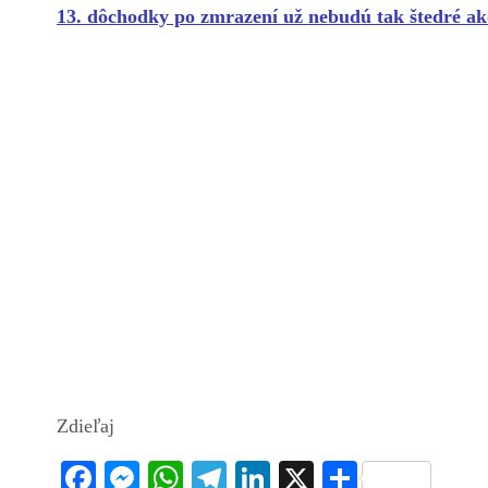
13. dôchodky po zmrazení už nebudú tak štedré ak
Zdieľaj
Fa
M
W
Te
Li
X
S