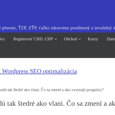
 plnenie, ŤZP, ZŤP, ťažko zdravotne postihnutý a invalidný 
ávy
Registrovať CHD, CHP
Obchod
Kurzy
Zlat
k Wordpress SEO optimalizácia
dú tak štedré ako vlani. Čo sa zmení a ako vyzerajú prognózy?
 tak štedré ako vlani. Čo sa zmení a a