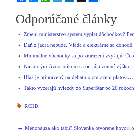
ce
es
ha
le
nk
ha
bo
se
ts
gr
ed
re
Odporúčané články
ok
ng
A
a
In
er
pp
m
Zmení ministerstvo systém výplat dôchodkov? P
Daň z jadra nebude. Vláda a elektrárne sa dohodl
Minimálne dôchodky sa po zmrazení zvyšujú: Čo
Niektorým živnostníkom sa od júla zmení výška
Hlas je pripravený na debatu o zmrazení platov.…
Takto vyzerajú hviezdy zo SuperStar po 20 rokoc
RCHD
.
Menopauza ako tabu? Slovenka otvorene hovorí o