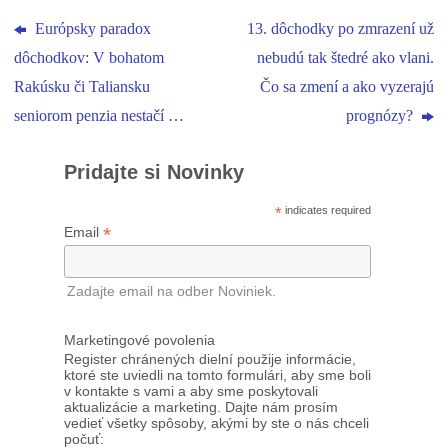
Európsky paradox
13. dôchodky po zmrazení už
dôchodkov: V bohatom
nebudú tak štedré ako vlani.
Rakúsku či Taliansku
Čo sa zmení a ako vyzerajú
seniorom penzia nestačí …
prognózy?
Pridajte si Novinky
*
indicates required
*
Email
Zadajte email na odber Noviniek.
Marketingové povolenia
Register chránených dielní použije informácie,
ktoré ste uviedli na tomto formulári, aby sme boli
v kontakte s vami a aby sme poskytovali
aktualizácie a marketing. Dajte nám prosím
vedieť všetky spôsoby, akými by ste o nás chceli
počuť: