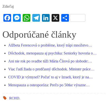
Zdieľaj
Fa
M
W
Te
Li
X
S
ce
es
ha
le
nk
ha
bo
se
ts
gr
ed
re
Odporúčané články
ok
ng
A
a
In
Alžbeta Ferencová o probléme, ktorý trápi množstvo…
er
pp
m
Dôchodok, menopauza aj psychika: Seniorky hovoria o…
Ani nie rok po svadbe túži Mária Čírová po slobode:…
Viac ľudí žiada o predčasný dôchodok. Minister práce…
COVID je výmysel? Počuť to aj v Izraeli, ktorý je na…
Menopauza a osteoporóza: Prečo po 50tke výrazne…
RCHD
.