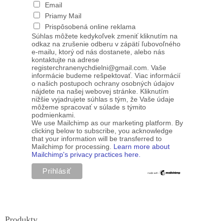
Email
Priamy Mail
Prispôsobená online reklama
Súhlas môžete kedykoľvek zmeniť kliknutím na
odkaz na zrušenie odberu v zápätí ľubovoľného
e-mailu, ktorý od nás dostanete, alebo nás
kontaktujte na adrese
registerchranenychdielni@gmail.com. Vaše
informácie budeme rešpektovať. Viac informácií
o našich postupoch ochrany osobných údajov
nájdete na našej webovej stránke. Kliknutím
nižšie vyjadrujete súhlas s tým, že Vaše údaje
môžeme spracovať v súlade s týmito
podmienkami.
We use Mailchimp as our marketing platform. By
clicking below to subscribe, you acknowledge
that your information will be transferred to
Mailchimp for processing.
Learn more about
Mailchimp's privacy practices here.
Produkty