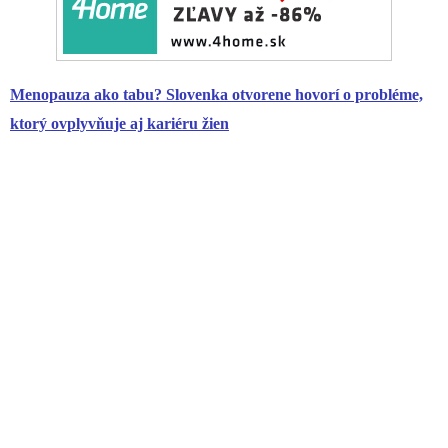
Menopauza ako tabu? Slovenka otvorene hovorí o probléme,
ktorý ovplyvňuje aj kariéru žien