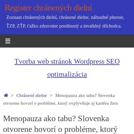
Skip
Register chránených dielní
to
Zoznam chránených dielní, chránené dielne, náhradné plnenie,
content
ŤZP, ZŤP, ťažko zdravotne postihnutý a invalidný dôchodca.
Tvorba web stránok Wordpress SEO
optimalizácia
Home
Chránené dielne
Menopauza ako tabu? Slovenka
otvorene hovorí o probléme, ktorý ovplyvňuje aj kariéru žien
Menopauza ako tabu? Slovenka
otvorene hovorí o probléme, ktorý