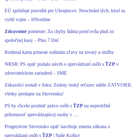
EÚ sprísňuje pravidlá pre Ukrajincov. Neochráni tých, ktorí sa
vyhli vojne – HNonline
Zdravotné
poistenie: Za chyby štátna poisťovňa platí zo
spoločnej kasy – Plus 7 Dní
Rodinná karta prinesie rodinám zľavy na tovary a služby
NRSR: PS opäť podalo návrh o sprevádzaní osôb s
ŤZP
v
zdravotníckom zariadení – SME
Zákazníci zostali v šoku: Známy ruský reťazec náhle ZATVORIL
všetky predajne na Slovensku!
PS by chcelo posilniť právo osôb s
ŤZP
na nepretržitú
prítomnosť sprevádzajúcej osoby v …
Progresívne Slovensko opäť navrhuje zmenu zákona o
sprevádzaní osôb s
ŤZP
| Naše Košice