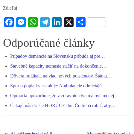
Zdieľaj
Fa
M
W
Te
Li
X
S
ce
es
ha
le
nk
ha
bo
se
ts
gr
ed
re
Odporúčané články
ok
ng
A
a
In
Prípadov demencie na Slovensku pribúda aj pre…
er
pp
m
Stavebné kapacity nemusia stačiť na dokončenie…
Dôvera prilákala najviac nových poistencov. Štátna…
Spor o poplatky eskaluje: Ambulancie odmietajú…
Opozícia upozorňuje, že v zdravotníctve má byť menej…
Čakajú nás ďalšie HORÚCE dni: Čo treba robiť, aby…