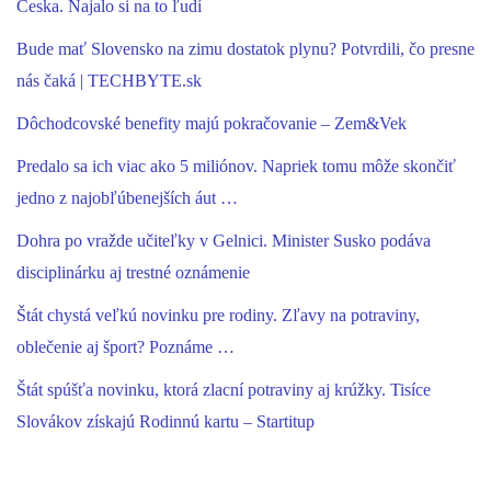
Česka. Najalo si na to ľudí
Bude mať Slovensko na zimu dostatok plynu? Potvrdili, čo presne
nás čaká | TECHBYTE.sk
Dôchodcovské benefity majú pokračovanie – Zem&Vek
Predalo sa ich viac ako 5 miliónov. Napriek tomu môže skončiť
jedno z najobľúbenejších áut …
Dohra po vražde učiteľky v Gelnici. Minister Susko podáva
disciplinárku aj trestné oznámenie
Štát chystá veľkú novinku pre rodiny. Zľavy na potraviny,
oblečenie aj šport? Poznáme …
Štát spúšťa novinku, ktorá zlacní potraviny aj krúžky. Tisíce
Slovákov získajú Rodinnú kartu – Startitup