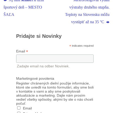
Aj naši
seniori
si užili
Meteorológovia vydali
športový deň – MESTO
výstrahy druhého stupňa.
ŠAĽA
Teploty na Slovensku môžu
vystúpiť až na 35 °C
Pridajte si Novinky
*
indicates required
*
Email
Zadajte email na odber Noviniek.
Marketingové povolenia
Register chránených dielní použije informácie,
ktoré ste uviedli na tomto formulári, aby sme boli
v kontakte s vami a aby sme poskytovali
aktualizácie a marketing. Dajte nám prosím
vedieť všetky spôsoby, akými by ste o nás chceli
počuť:
Email