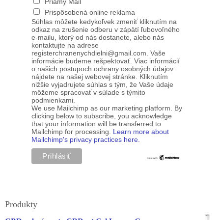
Priamy Mail
Prispôsobená online reklama
Súhlas môžete kedykoľvek zmeniť kliknutím na
odkaz na zrušenie odberu v zápätí ľubovoľného
e-mailu, ktorý od nás dostanete, alebo nás
kontaktujte na adrese
registerchranenychdielni@gmail.com. Vaše
informácie budeme rešpektovať. Viac informácií
o našich postupoch ochrany osobných údajov
nájdete na našej webovej stránke. Kliknutím
nižšie vyjadrujete súhlas s tým, že Vaše údaje
môžeme spracovať v súlade s týmito
podmienkami.
We use Mailchimp as our marketing platform. By
clicking below to subscribe, you acknowledge
that your information will be transferred to
Mailchimp for processing.
Learn more about
Mailchimp's privacy practices here.
Produkty