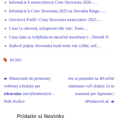
Informácie k motocyklovej Cene Slovenska 2026 -…
er
pp
m
Informácie k Cene Slovenska 2025 na Slovakia Ringu -…
Orechová Potôň / Cena Slovenska motocyklov 2025.…
Cena ťa odrovná, schopnosti ešte viac. Tento…
Cena zlata sa vyšplhala na mesačné maximum v - Denník N
Daňové príjmy Slovenska budú tento rok vyššie, než…
RCHD
.
Hlasovanie do prenosnej
Jen sa prepadol na 40‑ročné
volebnej schránky pre
minimum voči doláru: čo to
zdravotne
znevýhodnených –
znamená pre Japonsko |
Naše Košice
oPeniazoch.sk
Pridajte si Novinky