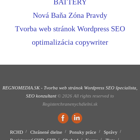
BATTERY
Nová Baňa Zóna Pravdy
Tvorba web stránok Wordpress SEO
optimalizácia copywriter
REGNOMEDIA.SK - Tvorba web stránok Wordpress
SEO špecialista,
SEO konzultant
©
2026
All rights reserved to
Registerchranenychdielni.sk
RCHD
Chránené dielne
Ponuky práce
Správy