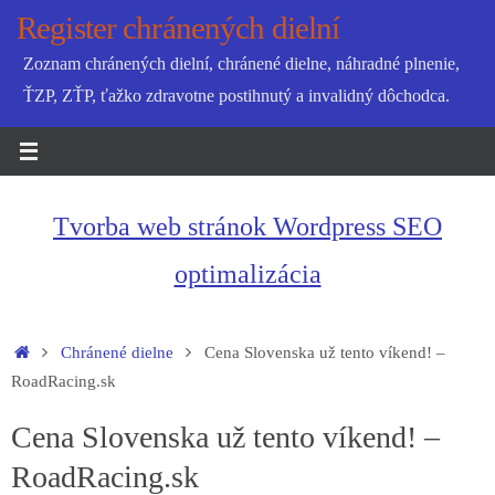
Skip
Register chránených dielní
to
Zoznam chránených dielní, chránené dielne, náhradné plnenie,
content
ŤZP, ZŤP, ťažko zdravotne postihnutý a invalidný dôchodca.
Tvorba web stránok Wordpress SEO
optimalizácia
Home
Chránené dielne
Cena Slovenska už tento víkend! –
RoadRacing.sk
Cena Slovenska už tento víkend! –
RoadRacing.sk