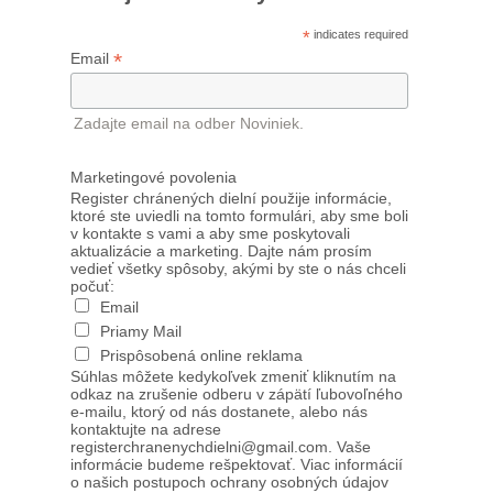
*
indicates required
*
Email
Zadajte email na odber Noviniek.
Marketingové povolenia
Register chránených dielní použije informácie,
ktoré ste uviedli na tomto formulári, aby sme boli
v kontakte s vami a aby sme poskytovali
aktualizácie a marketing. Dajte nám prosím
vedieť všetky spôsoby, akými by ste o nás chceli
počuť:
Email
Priamy Mail
Prispôsobená online reklama
Súhlas môžete kedykoľvek zmeniť kliknutím na
odkaz na zrušenie odberu v zápätí ľubovoľného
e-mailu, ktorý od nás dostanete, alebo nás
kontaktujte na adrese
registerchranenychdielni@gmail.com. Vaše
informácie budeme rešpektovať. Viac informácií
o našich postupoch ochrany osobných údajov