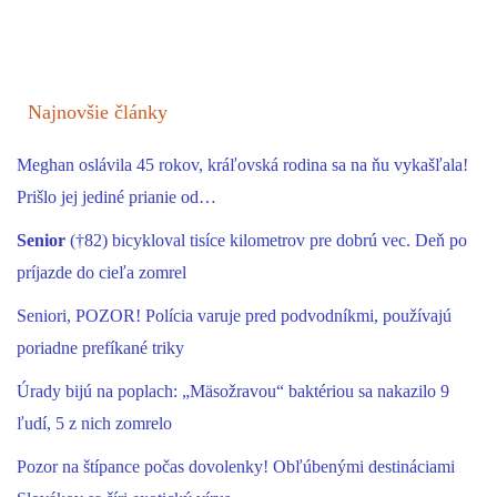
Najnovšie články
Meghan oslávila 45 rokov, kráľovská rodina sa na ňu vykašľala!
Prišlo jej jediné prianie od…
Senior
(†82) bicykloval tisíce kilometrov pre dobrú vec. Deň po
príjazde do cieľa zomrel
Seniori, POZOR! Polícia varuje pred podvodníkmi, používajú
poriadne prefíkané triky
Úrady bijú na poplach: „Mäsožravou“ baktériou sa nakazilo 9
ľudí, 5 z nich zomrelo
Pozor na štípance počas dovolenky! Obľúbenými destináciami