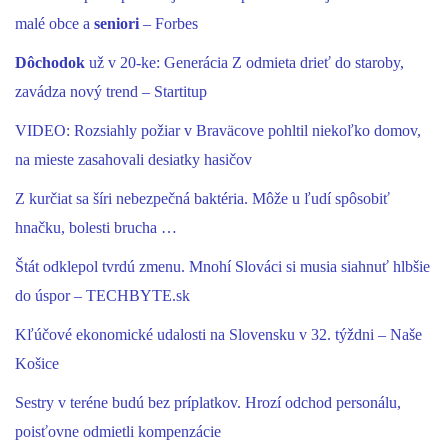
malé obce a
seniori
– Forbes
Dôchodok
už v 20-ke: Generácia Z odmieta drieť do staroby,
zavádza nový trend – Startitup
VIDEO: Rozsiahly požiar v Braväcove pohltil niekoľko domov,
na mieste zasahovali desiatky hasičov
Z kurčiat sa šíri nebezpečná baktéria. Môže u ľudí spôsobiť
hnačku, bolesti brucha …
Štát odklepol tvrdú zmenu. Mnohí Slováci si musia siahnuť hlbšie
do úspor – TECHBYTE.sk
Kľúčové ekonomické udalosti na Slovensku v 32. týždni – Naše
Košice
Sestry v teréne budú bez príplatkov. Hrozí odchod personálu,
poisťovne odmietli kompenzácie