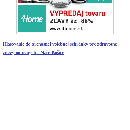
Hlasovanie do prenosnej volebnej schránky pre
zdravotne
znevýhodnených – Naše Košice