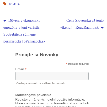
RCHD
.
Dôvera v ekonomiku
Cena Slovenska už tento
eurozóny v júni vzrástla:
víkend! – RoadRacing.sk
Spotrebitelia sú menej
pesimistickí | oPeniazoch.sk
Pridajte si Novinky
*
indicates required
*
Email
Zadajte email na odber Noviniek.
Marketingové povolenia
Register chránených dielní použije informácie,
ktoré ste uviedli na tomto formulári, aby sme boli