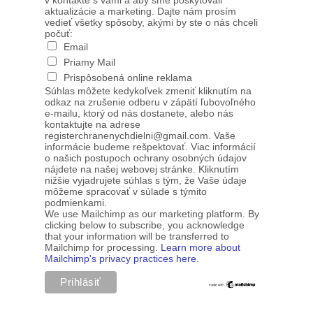
v kontakte s vami a aby sme poskytovali
aktualizácie a marketing. Dajte nám prosím
vedieť všetky spôsoby, akými by ste o nás chceli
počuť:
Email
Priamy Mail
Prispôsobená online reklama
Súhlas môžete kedykoľvek zmeniť kliknutím na
odkaz na zrušenie odberu v zápätí ľubovoľného
e-mailu, ktorý od nás dostanete, alebo nás
kontaktujte na adrese
registerchranenychdielni@gmail.com. Vaše
informácie budeme rešpektovať. Viac informácií
o našich postupoch ochrany osobných údajov
nájdete na našej webovej stránke. Kliknutím
nižšie vyjadrujete súhlas s tým, že Vaše údaje
môžeme spracovať v súlade s týmito
podmienkami.
We use Mailchimp as our marketing platform. By
clicking below to subscribe, you acknowledge
that your information will be transferred to
Mailchimp for processing.
Learn more about
Mailchimp's privacy practices here.