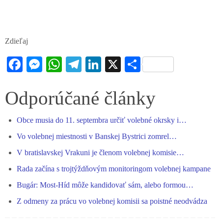
Zdieľaj
Fa
M
W
Te
Li
X
S
ce
es
ha
le
nk
ha
bo
se
ts
gr
ed
re
Odporúčané články
ok
ng
A
a
In
Obce musia do 11. septembra určiť volebné okrsky i…
er
pp
m
Vo volebnej miestnosti v Banskej Bystrici zomrel…
V bratislavskej Vrakuni je členom volebnej komisie…
Rada začína s trojtýždňovým monitoringom volebnej kampane
Bugár: Most-Híd môže kandidovať sám, alebo formou…
Z odmeny za prácu vo volebnej komisii sa poistné neodvádza