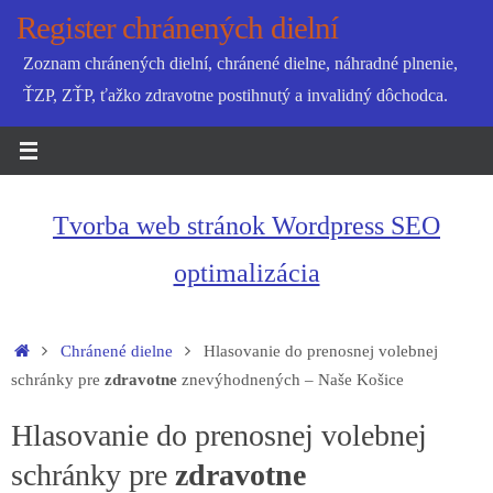
Skip
Register chránených dielní
to
Zoznam chránených dielní, chránené dielne, náhradné plnenie,
content
ŤZP, ZŤP, ťažko zdravotne postihnutý a invalidný dôchodca.
Tvorba web stránok Wordpress SEO
optimalizácia
Home
Chránené dielne
Hlasovanie do prenosnej volebnej
schránky pre
zdravotne
znevýhodnených – Naše Košice
Hlasovanie do prenosnej volebnej
schránky pre
zdravotne