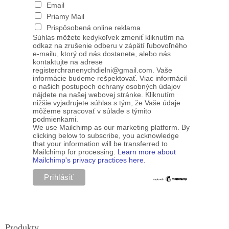
Email
Priamy Mail
Prispôsobená online reklama
Súhlas môžete kedykoľvek zmeniť kliknutím na
odkaz na zrušenie odberu v zápätí ľubovoľného
e-mailu, ktorý od nás dostanete, alebo nás
kontaktujte na adrese
registerchranenychdielni@gmail.com. Vaše
informácie budeme rešpektovať. Viac informácií
o našich postupoch ochrany osobných údajov
nájdete na našej webovej stránke. Kliknutím
nižšie vyjadrujete súhlas s tým, že Vaše údaje
môžeme spracovať v súlade s týmito
podmienkami.
We use Mailchimp as our marketing platform. By
clicking below to subscribe, you acknowledge
that your information will be transferred to
Mailchimp for processing.
Learn more about
Mailchimp's privacy practices here.
Produkty