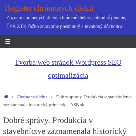
Skip
Register chránených dielní
to
Zoznam chránených dielní, chránené dielne, náhradné plnenie,
content
ŤZP, ZŤP, ťažko zdravotne postihnutý a invalidný dôchodca.
Tvorba web stránok Wordpress SEO
optimalizácia
Home
Chránené dielne
Dobré správy. Produkcia v stavebníctve
zaznamenala historický prírastok – ASB.sk
Dobré správy. Produkcia v
stavebníctve zaznamenala historický