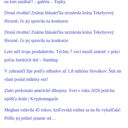
na tom zarábať! – galéria – Topky
Drsná rivalita! Známa hlásateľka nezniesla krásu Tekelyovej:
Hrozné, čo jej spravila na konkurze
Drsná rivalita! Známa hlásateľka nezniesla krásu Tekelyovej:
Hrozné, čo jej spravila na konkurze
Leto ničí tvoju produktivitu. Týchto 7 vecí musíš zmeniť v práci
počas horúcich dní – Startitup
V zahraničí žije podľa odhadov až 1,8 milióna Slovákov: Štát im
vlani poslal milióny eur!
Zlato prekonalo americké dlhopisy. Svet v roku 2026 potichu
opúšťa dolár | Kryptomagazín
Meghan oslávila 45 rokov, kráľovská rodina sa na ňu vykašľala!
Prišlo jej jediné prianie od…