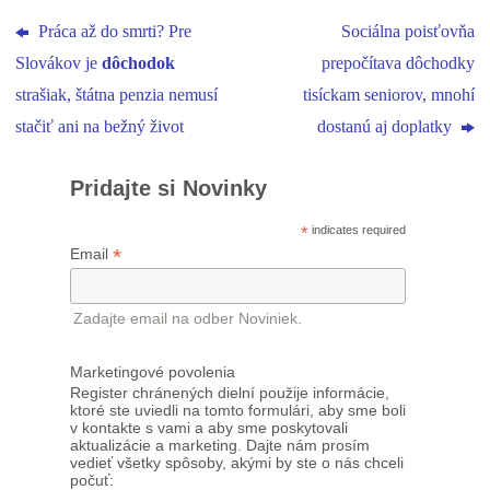
Práca až do smrti? Pre
Sociálna poisťovňa
Slovákov je
dôchodok
prepočítava dôchodky
strašiak, štátna penzia nemusí
tisíckam seniorov, mnohí
stačiť ani na bežný život
dostanú aj doplatky
Pridajte si Novinky
*
indicates required
*
Email
Zadajte email na odber Noviniek.
Marketingové povolenia
Register chránených dielní použije informácie,
ktoré ste uviedli na tomto formulári, aby sme boli
v kontakte s vami a aby sme poskytovali
aktualizácie a marketing. Dajte nám prosím
vedieť všetky spôsoby, akými by ste o nás chceli
počuť: