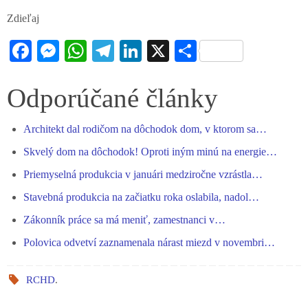
Zdieľaj
Fa
M
W
Te
Li
X
S
ce
es
ha
le
nk
ha
bo
se
ts
gr
ed
re
Odporúčané články
ok
ng
A
a
In
Architekt dal rodičom na dôchodok dom, v ktorom sa…
er
pp
m
Skvelý dom na dôchodok! Oproti iným minú na energie…
Priemyselná produkcia v januári medziročne vzrástla…
Stavebná produkcia na začiatku roka oslabila, nadol…
Zákonník práce sa má meniť, zamestnanci v…
Polovica odvetví zaznamenala nárast miezd v novembri…
RCHD
.