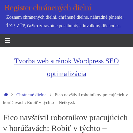
Skip
Register chránených dielní
to
Zoznam chránených dielní, chránené dielne, náhradné plnenie,
content
ŤZP, ZŤP, ťažko zdravotne postihnutý a invalidný dôchodca.
Tvorba web stránok Wordpress SEO
optimalizácia
Home
Chránené dielne
Fico navštívil robotníkov pracujúcich v
horúčavách: Robiť v týchto – Netky.sk
Fico navštívil robotníkov pracujúcich
v horúčavách: Robiť v týchto –