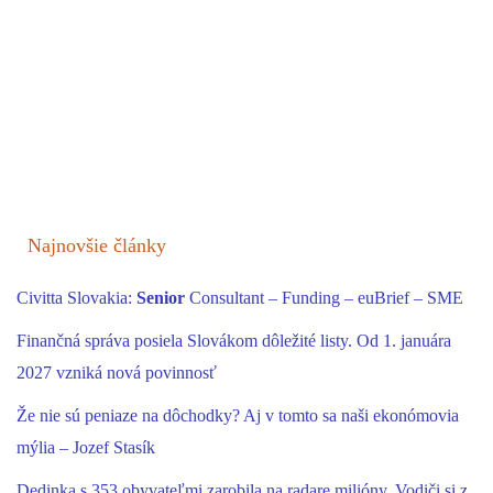
Najnovšie články
Civitta Slovakia:
Senior
Consultant – Funding – euBrief – SME
Finančná správa posiela Slovákom dôležité listy. Od 1. januára
2027 vzniká nová povinnosť
Že nie sú peniaze na dôchodky? Aj v tomto sa naši ekonómovia
mýlia – Jozef Stasík
Dedinka s 353 obyvateľmi zarobila na radare milióny. Vodiči si z