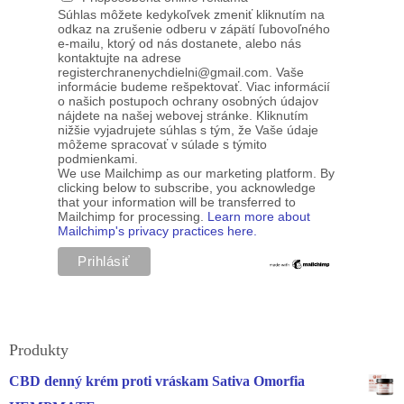
Súhlas môžete kedykoľvek zmeniť kliknutím na
odkaz na zrušenie odberu v zápätí ľubovoľného
e-mailu, ktorý od nás dostanete, alebo nás
kontaktujte na adrese
registerchranenychdielni@gmail.com. Vaše
informácie budeme rešpektovať. Viac informácií
o našich postupoch ochrany osobných údajov
nájdete na našej webovej stránke. Kliknutím
nižšie vyjadrujete súhlas s tým, že Vaše údaje
môžeme spracovať v súlade s týmito
podmienkami.
We use Mailchimp as our marketing platform. By
clicking below to subscribe, you acknowledge
that your information will be transferred to
Mailchimp for processing.
Learn more about
Mailchimp's privacy practices here.
Produkty
CBD denný krém proti vráskam Sativa Omorfia