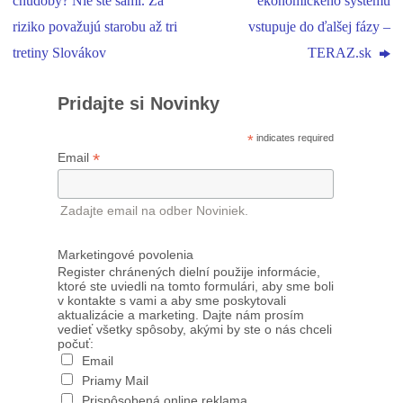
chudoby? Nie ste sami. Za
ekonomického systému
riziko považujú starobu až tri
vstupuje do ďalšej fázy –
tretiny Slovákov
TERAZ.sk
Pridajte si Novinky
*
indicates required
*
Email
Zadajte email na odber Noviniek.
Marketingové povolenia
Register chránených dielní použije informácie,
ktoré ste uviedli na tomto formulári, aby sme boli
v kontakte s vami a aby sme poskytovali
aktualizácie a marketing. Dajte nám prosím
vedieť všetky spôsoby, akými by ste o nás chceli
počuť:
Email
Priamy Mail
Prispôsobená online reklama