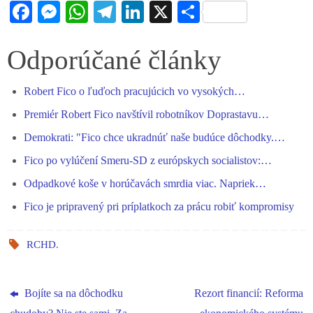
Fa
M
W
Te
Li
X
S
ce
es
ha
le
nk
ha
bo
se
ts
gr
ed
re
Odporúčané články
ok
ng
A
a
In
Robert Fico o ľuďoch pracujúcich vo vysokých…
er
pp
m
Premiér Robert Fico navštívil robotníkov Doprastavu…
Demokrati: "Fico chce ukradnúť naše budúce dôchodky.…
Fico po vylúčení Smeru-SD z európskych socialistov:…
Odpadkové koše v horúčavách smrdia viac. Napriek…
Fico je pripravený pri príplatkoch za prácu robiť kompromisy
RCHD
.
Bojíte sa na dôchodku
Rezort financií: Reforma