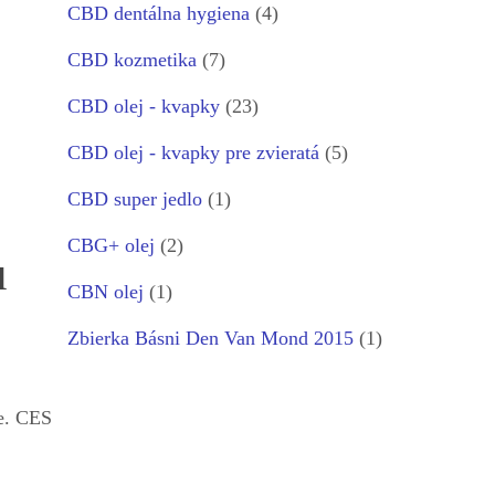
CBD dentálna hygiena
(4)
CBD kozmetika
(7)
CBD olej - kvapky
(23)
CBD olej - kvapky pre zvieratá
(5)
CBD super jedlo
(1)
CBG+ olej
(2)
u
CBN olej
(1)
Zbierka Básni Den Van Mond 2015
(1)
že. CES