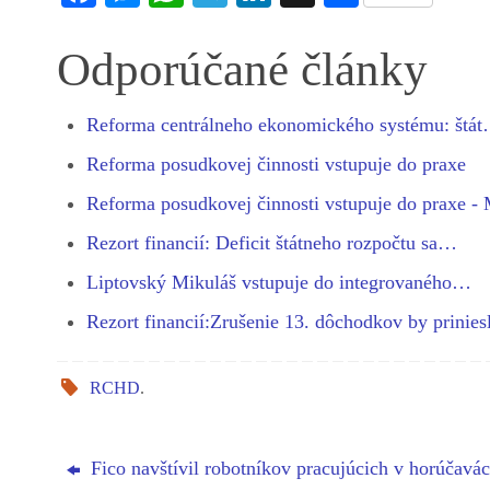
ce
es
ha
le
nk
ha
bo
se
ts
gr
ed
re
Odporúčané články
ok
ng
A
a
In
er
pp
m
Reforma centrálneho ekonomického systému: štá
Reforma posudkovej činnosti vstupuje do praxe
Reforma posudkovej činnosti vstupuje do praxe
Rezort financií: Deficit štátneho rozpočtu sa…
Liptovský Mikuláš vstupuje do integrovaného…
Rezort financií:Zrušenie 13. dôchodkov by prinie
RCHD
.
Fico navštívil robotníkov pracujúcich v horúčavác