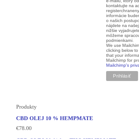
e-mailu, ktorý o
kontaktujte na a
registerchranen
informácie budem
o našich postup
nájdete na našej
nižšie vyjadruje
môžeme spracova
podmienkami.
We use Mailchim
clicking below t
that your informa
Mailchimp for p
Mailchimp's priv
Produkty
CBD OLEJ 10 % HEMPMATE
€
78.00