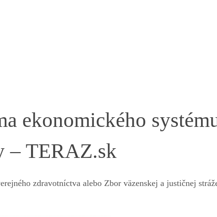
orma ekonomického systém
zy – TERAZ.sk
rejného zdravotníctva alebo Zbor väzenskej a justičnej strá