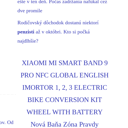
ešte v ten deň. Počas zadržania nafúkal cez
dve promile
Rodičovský dôchodok dostanú niektorí
penzisti
až v októbri. Kto si počká
najdlhšie?
XIAOMI MI SMART BAND 9
PRO NFC GLOBAL ENGLISH
IMORTOR 1, 2, 3 ELECTRIC
BIKE CONVERSION KIT
WHEEL WITH BATTERY
ov. Od
Nová Baňa Zóna Pravdy