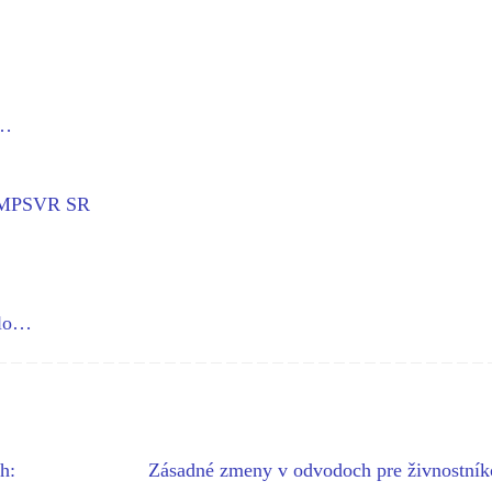
t…
 - MPSVR SR
slo…
h:
Zásadné zmeny v odvodoch pre živnostník