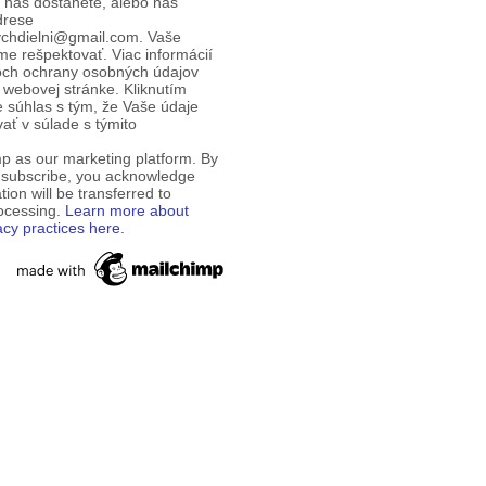
d nás dostanete, alebo nás
drese
ychdielni@gmail.com. Vaše
e rešpektovať. Viac informácií
och ochrany osobných údajov
 webovej stránke. Kliknutím
te súhlas s tým, že Vaše údaje
ť v súlade s týmito
p as our marketing platform. By
o subscribe, you acknowledge
tion will be transferred to
rocessing.
Learn more about
acy practices here.