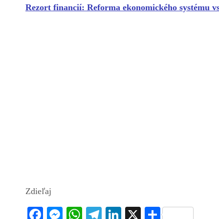
Rezort financií: Reforma ekonomického systému v
Zdieľaj
Fa
M
W
Te
Li
X
S