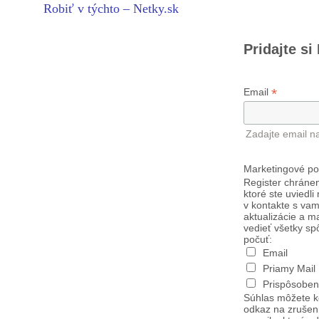
Robiť v týchto – Netky.sk
Pridajte si
*
Email
Zadajte email n
Marketingové po
Register chránen
ktoré ste uviedli
v kontakte s vam
aktualizácie a m
vedieť všetky sp
počuť:
Email
Priamy Mail
Prispôsoben
Súhlas môžete k
odkaz na zrušen