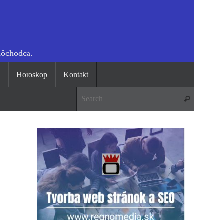
dôchodca.
o
Horoskop
Kontakt
Search 
Search