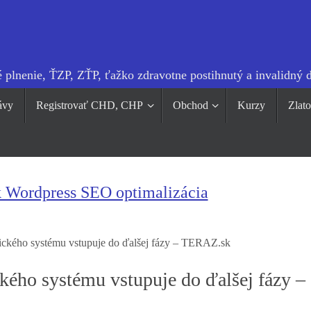
 plnenie, ŤZP, ZŤP, ťažko zdravotne postihnutý a invalidný 
ávy
Registrovať CHD, CHP
Obchod
Kurzy
Zlat
k Wordpress SEO optimalizácia
ického systému vstupuje do ďalšej fázy – TERAZ.sk
kého systému vstupuje do ďalšej fázy –