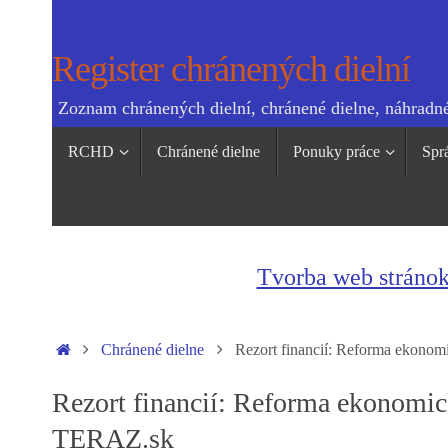
Skip
to
Register chránených dielní
content
Zoznam chránených dielní, chránené dielne, náhradné
Skip
RCHD
Chránené dielne
Ponuky práce
Spr
to
content
Tvorba web stráno
Home
Chránené dielne
Rezort financií: Reforma ekonom
Rezort financií: Reforma ekonomic
TERAZ.sk