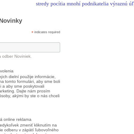
stredy pocítia mnohí podnikatelia výraznú ú
 Novinky
*
indicates required
a odber Noviniek.
volenia
ých dielní použije informácie,
 na tomto formulári, aby sme boli
i a aby sme poskytovali
arketing. Dajte nám prosím
ôsoby, akými by ste o nás chceli
á online reklama
edykoľvek zmeniť kliknutím na
ie odberu v zápätí ľubovoľného