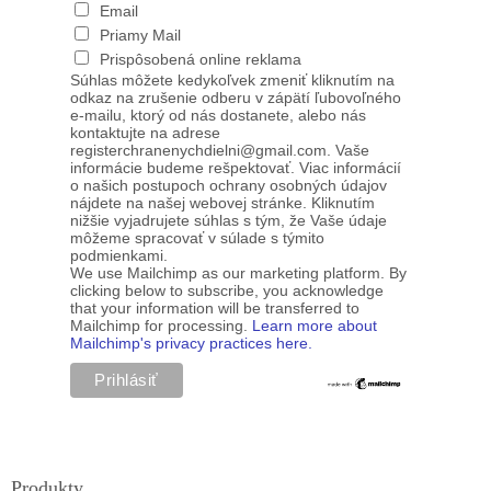
Email
Priamy Mail
Prispôsobená online reklama
Súhlas môžete kedykoľvek zmeniť kliknutím na
odkaz na zrušenie odberu v zápätí ľubovoľného
e-mailu, ktorý od nás dostanete, alebo nás
kontaktujte na adrese
registerchranenychdielni@gmail.com. Vaše
informácie budeme rešpektovať. Viac informácií
o našich postupoch ochrany osobných údajov
nájdete na našej webovej stránke. Kliknutím
nižšie vyjadrujete súhlas s tým, že Vaše údaje
môžeme spracovať v súlade s týmito
podmienkami.
We use Mailchimp as our marketing platform. By
clicking below to subscribe, you acknowledge
that your information will be transferred to
Mailchimp for processing.
Learn more about
Mailchimp's privacy practices here.
Produkty