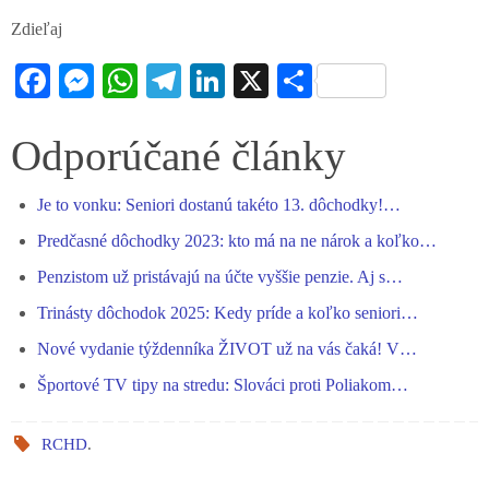
Zdieľaj
Fa
M
W
Te
Li
X
S
ce
es
ha
le
nk
ha
bo
se
ts
gr
ed
re
Odporúčané články
ok
ng
A
a
In
Je to vonku: Seniori dostanú takéto 13. dôchodky!…
er
pp
m
Predčasné dôchodky 2023: kto má na ne nárok a koľko…
Penzistom už pristávajú na účte vyššie penzie. Aj s…
Trinásty dôchodok 2025: Kedy príde a koľko seniori…
Nové vydanie týždenníka ŽIVOT už na vás čaká! V…
Športové TV tipy na stredu: Slováci proti Poliakom…
RCHD
.