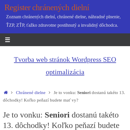
Skip
Register chránených dielní
to
Zoznam chránených dielní, chránené dielne, náhradné plnenie,
content
ŤZP, ZŤP, ťažko zdravotne postihnutý a invalidný dôchodca.
Tvorba web stránok Wordpress SEO
optimalizácia
Home
Chránené dielne
Je to vonku:
Seniori
dostanú takéto 13.
dôchodky! Koľko peňazí budete mať vy?
Je to vonku:
Seniori
dostanú takéto
13. dôchodky! Koľko peňazí budete