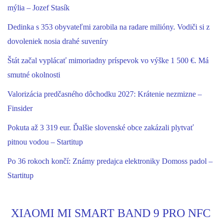
mýlia – Jozef Stasík
Dedinka s 353 obyvateľmi zarobila na radare milióny. Vodiči si z
dovoleniek nosia drahé suveníry
Štát začal vyplácať mimoriadny príspevok vo výške 1 500 €. Má
smutné okolnosti
Valorizácia predčasného dôchodku 2027: Krátenie nezmizne –
Finsider
Pokuta až 3 319 eur. Ďalšie slovenské obce zakázali plytvať
pitnou vodou – Startitup
Po 36 rokoch končí: Známy predajca elektroniky Domoss padol –
Startitup
XIAOMI MI SMART BAND 9 PRO NFC