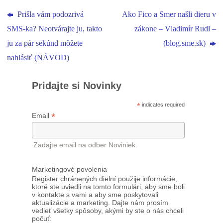
Prišla vám podozrivá
Ako Fico a Smer našli dieru v
SMS-ka? Neotvárajte ju, takto
zákone – Vladimír Rudl –
ju za pár sekúnd môžete
(blog.sme.sk)
nahlásiť (NÁVOD)
Pridajte si Novinky
*
indicates required
*
Email
Zadajte email na odber Noviniek.
Marketingové povolenia
Register chránených dielní použije informácie,
ktoré ste uviedli na tomto formulári, aby sme boli
v kontakte s vami a aby sme poskytovali
aktualizácie a marketing. Dajte nám prosím
vedieť všetky spôsoby, akými by ste o nás chceli
počuť: