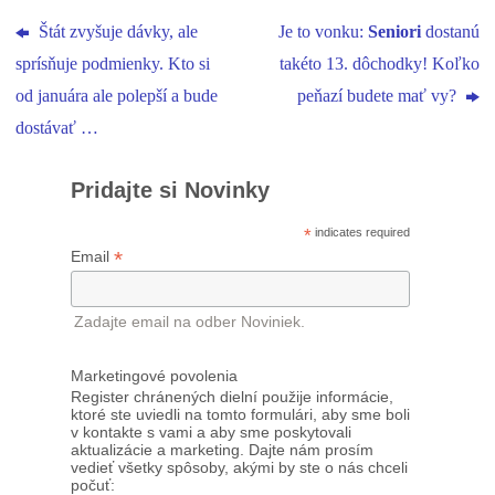
Štát zvyšuje dávky, ale
Je to vonku:
Seniori
dostanú
sprísňuje podmienky. Kto si
takéto 13. dôchodky! Koľko
od januára ale polepší a bude
peňazí budete mať vy?
dostávať …
Pridajte si Novinky
*
indicates required
*
Email
Zadajte email na odber Noviniek.
Marketingové povolenia
Register chránených dielní použije informácie,
ktoré ste uviedli na tomto formulári, aby sme boli
v kontakte s vami a aby sme poskytovali
aktualizácie a marketing. Dajte nám prosím
vedieť všetky spôsoby, akými by ste o nás chceli
počuť: