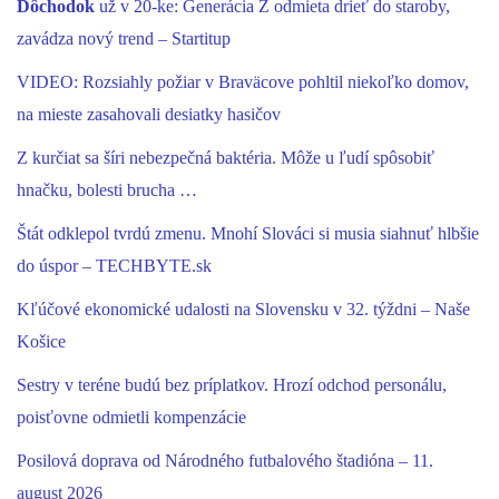
Dôchodok
už v 20-ke: Generácia Z odmieta drieť do staroby,
zavádza nový trend – Startitup
VIDEO: Rozsiahly požiar v Braväcove pohltil niekoľko domov,
na mieste zasahovali desiatky hasičov
Z kurčiat sa šíri nebezpečná baktéria. Môže u ľudí spôsobiť
hnačku, bolesti brucha …
Štát odklepol tvrdú zmenu. Mnohí Slováci si musia siahnuť hlbšie
do úspor – TECHBYTE.sk
Kľúčové ekonomické udalosti na Slovensku v 32. týždni – Naše
Košice
Sestry v teréne budú bez príplatkov. Hrozí odchod personálu,
poisťovne odmietli kompenzácie
Posilová doprava od Národného futbalového štadióna – 11.
august 2026