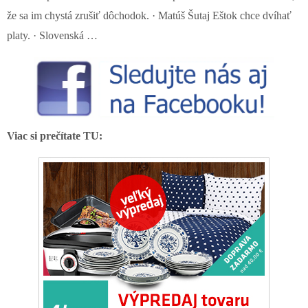
že sa im chystá zrušiť dôchodok. · Matúš Šutaj Eštok chce dvíhať
platy. · Slovenská …
Viac si prečítate TU: