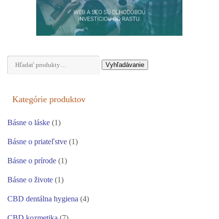
Hľadať:
Vyhľadávanie
Kategórie produktov
Básne o láske
(1)
Básne o priateľstve
(1)
Básne o prírode
(1)
Básne o živote
(1)
CBD dentálna hygiena
(4)
CBD kozmetika
(7)