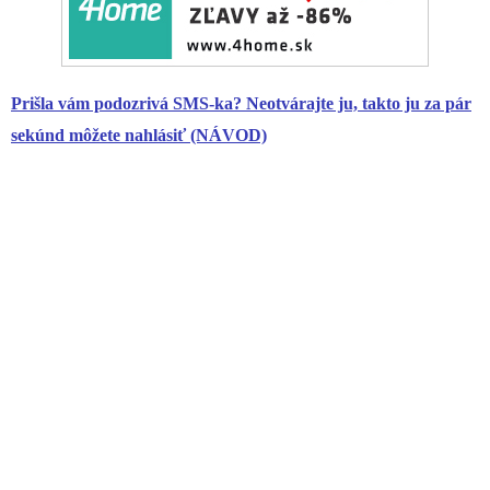
Prišla vám podozrivá SMS-ka? Neotvárajte ju, takto ju za pár
sekúnd môžete nahlásiť (NÁVOD)