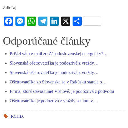
Zdieľaj
Fa
M
W
Te
Li
X
S
ce
es
ha
le
nk
ha
bo
se
ts
gr
ed
re
Odporúčané články
ok
ng
A
a
In
Prišiel vám e-mail zo Západoslovenskej energetiky?…
er
pp
m
Slovenská ošetrovateľka je podozrivá z vraždy…
Slovenská ošetrovateľka je podozrivá z vraždy…
Ošetrovateľka zo Slovenska sa v Rakúsku starala o…
Firma, ktorá stavia tunel Višňové, je podozrivá z podvodu
Ošetrovateľka je podozrivá z vraždy seniora v…
RCHD
.