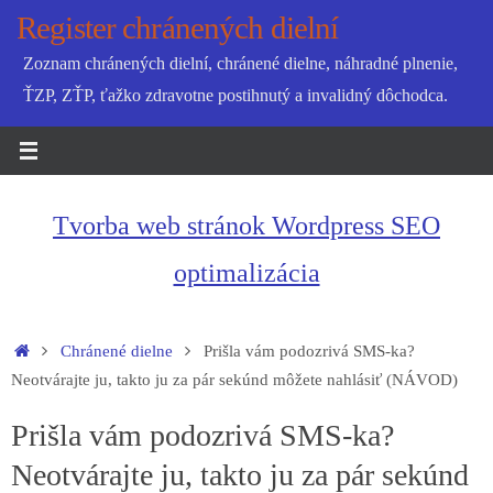
Skip
Register chránených dielní
to
Zoznam chránených dielní, chránené dielne, náhradné plnenie,
content
ŤZP, ZŤP, ťažko zdravotne postihnutý a invalidný dôchodca.
Tvorba web stránok Wordpress SEO
optimalizácia
Home
Chránené dielne
Prišla vám podozrivá SMS-ka?
Neotvárajte ju, takto ju za pár sekúnd môžete nahlásiť (NÁVOD)
Prišla vám podozrivá SMS-ka?
Neotvárajte ju, takto ju za pár sekúnd