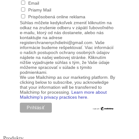
Email
Priamy Mail
Prispôsobená online reklama
Súhlas môžete kedykoľvek zmeniť kliknutím na
odkaz na zrušenie odberu v zápätí ľubovoľného
e-mailu, ktorý od nás dostanete, alebo nás
kontaktujte na adrese
registerchranenychdielni@gmail.com. Vaše
informácie budeme rešpektovať. Viac informácií
o našich postupoch ochrany osobných údajov
nájdete na našej webovej stránke. Kliknutím
nižšie vyjadrujete súhlas s tým, že Vaše údaje
môžeme spracovať v súlade s týmito
podmienkami.
We use Mailchimp as our marketing platform. By
clicking below to subscribe, you acknowledge
that your information will be transferred to
Mailchimp for processing.
Learn more about
Mailchimp's privacy practices here.
Produkty