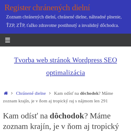
Skip
Register chránených dielní
to
Zoznam chránených dielní, chránené dielne, náhradné plnenie,
content
ŤZP, ZŤP, ťažko zdravotne postihnutý a invalidný dôchodca.
Tvorba web stránok Wordpress SEO
optimalizácia
Home
Chránené dielne
Kam odísť na
dôchodok
? Máme
zoznam krajín, je v ňom aj tropický raj s nájmom len 291
Kam odísť na
dôchodok
? Máme
zoznam krajín, je v ňom aj tropický