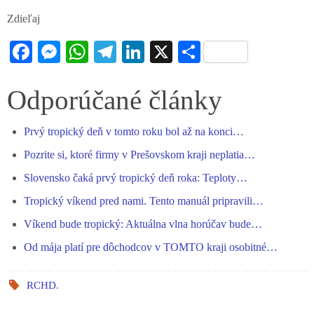
Zdieľaj
Fa
M
W
Te
Li
X
S
ce
es
ha
le
nk
ha
bo
se
ts
gr
ed
re
Odporúčané články
ok
ng
A
a
In
Prvý tropický deň v tomto roku bol až na konci…
er
pp
m
Pozrite si, ktoré firmy v Prešovskom kraji neplatia…
Slovensko čaká prvý tropický deň roka: Teploty…
Tropický víkend pred nami. Tento manuál pripravili…
Víkend bude tropický: Aktuálna vlna horúčav bude…
Od mája platí pre dôchodcov v TOMTO kraji osobitné…
RCHD
.