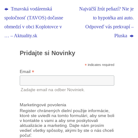
Trnavská vodárenská
Najväčší žrút peňazí? Nie je
spoločnosť (TAVOS) dočasne
to hypotéka ani auto.
obmedzí v obci Koplotovce v
Odpoveď vás prekvapí –
… – Aktuality.sk
Pluska
Pridajte si Novinky
*
indicates required
*
Email
Zadajte email na odber Noviniek.
Marketingové povolenia
Register chránených dielní použije informácie,
ktoré ste uviedli na tomto formulári, aby sme boli
v kontakte s vami a aby sme poskytovali
aktualizácie a marketing. Dajte nám prosím
vedieť všetky spôsoby, akými by ste o nás chceli
počuť: