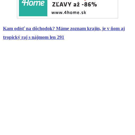
Kam odísť na
dôchodok
? Máme zoznam krajín, je v ňom aj
tropický raj s nájmom len 291