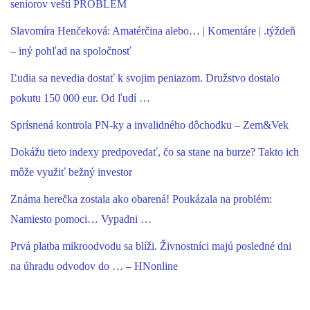
seniorov veští PROBLÉM
Slavomíra Henčeková: Amatérčina alebo… | Komentáre | .týždeň
– iný pohľad na spoločnosť
Ľudia sa nevedia dostať k svojim peniazom. Družstvo dostalo
pokutu 150 000 eur. Od ľudí …
Sprísnená kontrola PN-ky a invalidného dôchodku – Zem&Vek
Dokážu tieto indexy predpovedať, čo sa stane na burze? Takto ich
môže využiť bežný investor
Známa herečka zostala ako obarená! Poukázala na problém:
Namiesto pomoci… Vypadni …
Prvá platba mikroodvodu sa blíži. Živnostníci majú posledné dni
na úhradu odvodov do … – HNonline