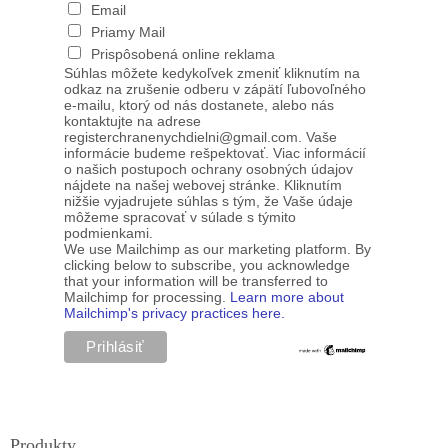
Email
Priamy Mail
Prispôsobená online reklama
Súhlas môžete kedykoľvek zmeniť kliknutím na
odkaz na zrušenie odberu v zápätí ľubovoľného
e-mailu, ktorý od nás dostanete, alebo nás
kontaktujte na adrese
registerchranenychdielni@gmail.com. Vaše
informácie budeme rešpektovať. Viac informácií
o našich postupoch ochrany osobných údajov
nájdete na našej webovej stránke. Kliknutím
nižšie vyjadrujete súhlas s tým, že Vaše údaje
môžeme spracovať v súlade s týmito
podmienkami.
We use Mailchimp as our marketing platform. By
clicking below to subscribe, you acknowledge
that your information will be transferred to
Mailchimp for processing.
Learn more about
Mailchimp's privacy practices here.
Produkty