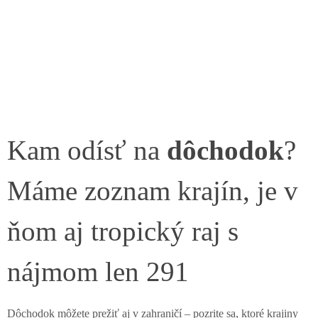
Kam odísť na
dôchodok
?
Máme zoznam krajín, je v
ňom aj tropický raj s
nájmom len 291
Dôchodok môžete prežiť aj v zahraničí – pozrite sa, ktoré krajiny