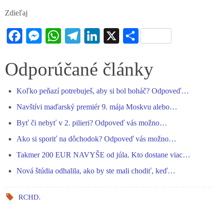
Zdieľaj
Fa
M
W
Te
Li
X
S
ce
es
ha
le
nk
ha
bo
se
ts
gr
ed
re
Odporúčané články
ok
ng
A
a
In
Koľko peňazí potrebuješ, aby si bol boháč? Odpoveď…
er
pp
m
Navštívi maďarský premiér 9. mája Moskvu alebo…
Byť či nebyť v 2. pilieri? Odpoveď vás možno…
Ako si sporiť na dôchodok? Odpoveď vás možno…
Takmer 200 EUR NAVYŠE od júla. Kto dostane viac…
Nová štúdia odhalila, ako by ste mali chodiť, keď…
RCHD
.