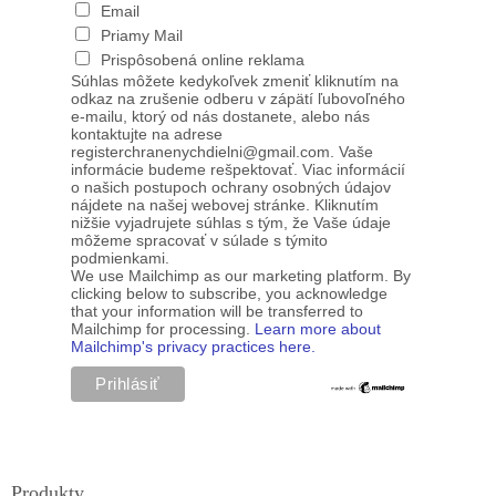
Email
Priamy Mail
Prispôsobená online reklama
Súhlas môžete kedykoľvek zmeniť kliknutím na
odkaz na zrušenie odberu v zápätí ľubovoľného
e-mailu, ktorý od nás dostanete, alebo nás
kontaktujte na adrese
registerchranenychdielni@gmail.com. Vaše
informácie budeme rešpektovať. Viac informácií
o našich postupoch ochrany osobných údajov
nájdete na našej webovej stránke. Kliknutím
nižšie vyjadrujete súhlas s tým, že Vaše údaje
môžeme spracovať v súlade s týmito
podmienkami.
We use Mailchimp as our marketing platform. By
clicking below to subscribe, you acknowledge
that your information will be transferred to
Mailchimp for processing.
Learn more about
Mailchimp's privacy practices here.
Produkty