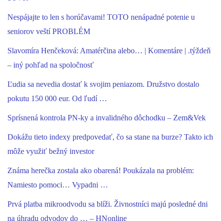
Nespájajte to len s horúčavami! TOTO nenápadné potenie u
seniorov veští PROBLÉM
Slavomíra Henčeková: Amatérčina alebo… | Komentáre | .týždeň
– iný pohľad na spoločnosť
Ľudia sa nevedia dostať k svojim peniazom. Družstvo dostalo
pokutu 150 000 eur. Od ľudí …
Sprísnená kontrola PN-ky a invalidného dôchodku – Zem&Vek
Dokážu tieto indexy predpovedať, čo sa stane na burze? Takto ich
môže využiť bežný investor
Známa herečka zostala ako obarená! Poukázala na problém:
Namiesto pomoci… Vypadni …
Prvá platba mikroodvodu sa blíži. Živnostníci majú posledné dni
na úhradu odvodov do … – HNonline