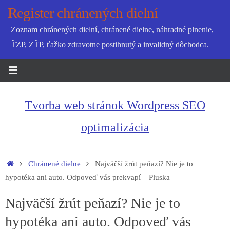
Skip
Register chránených dielní
to
Zoznam chránených dielní, chránené dielne, náhradné plnenie,
content
ŤZP, ZŤP, ťažko zdravotne postihnutý a invalidný dôchodca.
Tvorba web stránok Wordpress SEO
optimalizácia
Home
Chránené dielne
Najväčší žrút peňazí? Nie je to
hypotéka ani auto. Odpoveď vás prekvapí – Pluska
Najväčší žrút peňazí? Nie je to
hypotéka ani auto. Odpoveď vás