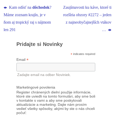
Kam odísť na
dôchodok
?
Zaujímavosti ku káve, ktoré ti
Máme zoznam krajín, je v
rozšíria obzory #2272 – jeden
ňom aj tropický raj s nájmom
z najneobyčajnejších vtákov
len 291
…
Pridajte si Novinky
*
indicates required
*
Email
Zadajte email na odber Noviniek.
Marketingové povolenia
Register chránených dielní použije informácie,
ktoré ste uviedli na tomto formulári, aby sme boli
v kontakte s vami a aby sme poskytovali
aktualizácie a marketing. Dajte nám prosím
vedieť všetky spôsoby, akými by ste o nás chceli
počuť: