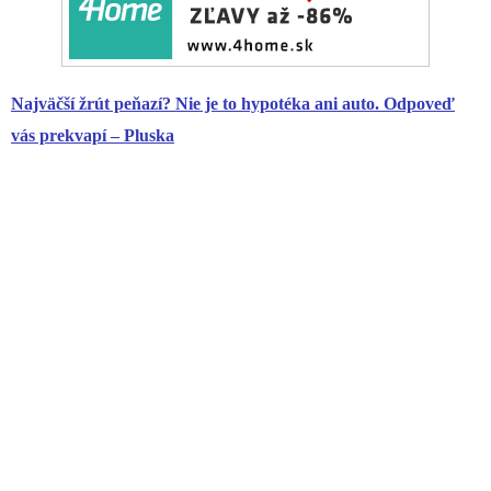
Najväčší žrút peňazí? Nie je to hypotéka ani auto. Odpoveď
vás prekvapí – Pluska