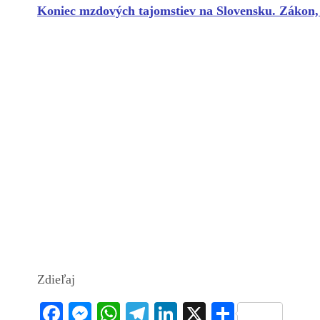
Koniec mzdových tajomstiev na Slovensku. Zákon,
Zdieľaj
Fa
M
W
Te
Li
X
S