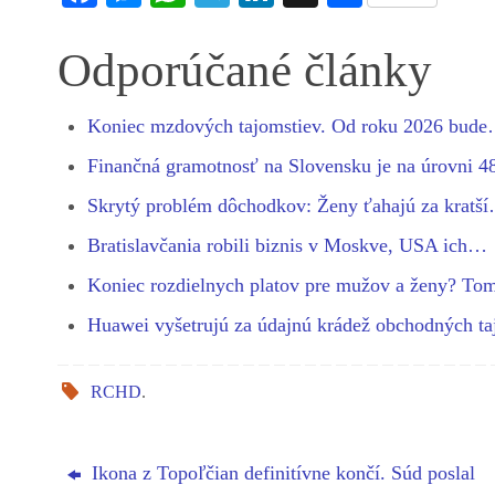
ce
es
ha
le
nk
ha
bo
se
ts
gr
ed
re
Odporúčané články
ok
ng
A
a
In
er
pp
m
Koniec mzdových tajomstiev. Od roku 2026 bud
Finančná gramotnosť na Slovensku je na úrovni 
Skrytý problém dôchodkov: Ženy ťahajú za kratš
Bratislavčania robili biznis v Moskve, USA ich…
Koniec rozdielnych platov pre mužov a ženy? T
Huawei vyšetrujú za údajnú krádež obchodných ta
RCHD
.
Ikona z Topoľčian definitívne končí. Súd poslal