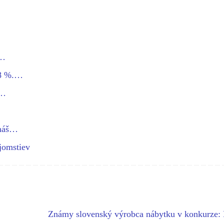
e…
48 %.…
í…
omáš…
jomstiev
Známy slovenský výrobca nábytku v konkurze: 