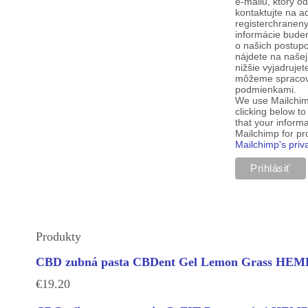
e-mailu, ktorý o
kontaktujte na a
registerchranen
informácie budem
o našich postup
nájdete na našej
nižšie vyjadruje
môžeme spracova
podmienkami.
We use Mailchim
clicking below t
that your informa
Mailchimp for p
Mailchimp's priv
Produkty
CBD zubná pasta CBDent Gel Lemon Grass H
€
19.20