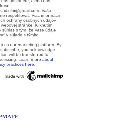
d nás dostanete, alebo nás
drese
ychdielni@gmail.com. Vaše
e rešpektovať. Viac informácií
och ochrany osobných údajov
 webovej stránke. Kliknutím
te súhlas s tým, že Vaše údaje
ť v súlade s týmito
p as our marketing platform. By
o subscribe, you acknowledge
tion will be transferred to
rocessing.
Learn more about
acy practices here.
EMPMATE