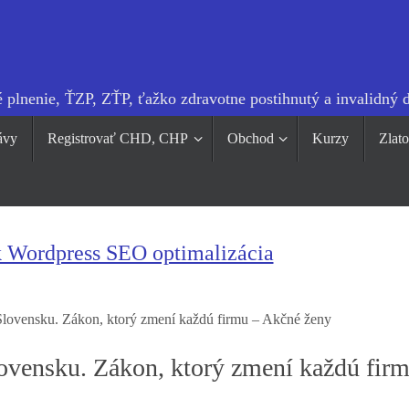
 plnenie, ŤZP, ZŤP, ťažko zdravotne postihnutý a invalidný 
ávy
Registrovať CHD, CHP
Obchod
Kurzy
Zlat
k Wordpress SEO optimalizácia
lovensku. Zákon, ktorý zmení každú firmu – Akčné ženy
ovensku. Zákon, ktorý zmení každú firm