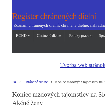
Skip
to
Register chránených dielní
content
Zoznam chránených dielní, chránené dielne, náhradné
Skip
RCHD
Chránené dielne
Ponuky práce
Spr
to
content
Tvorba web stráno
Home
Chránené dielne
Koniec mzdových tajomstiev na S
Koniec mzdových tajomstiev na Sl
Akčné ženy