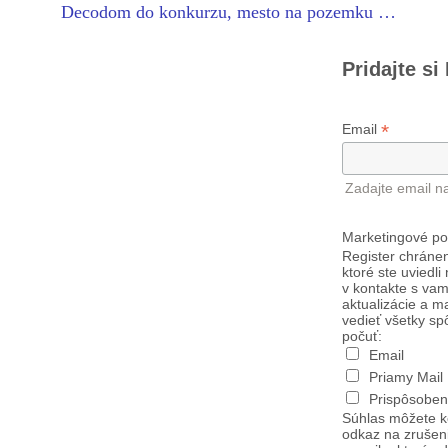
Decodom do konkurzu, mesto na pozemku …
Pridajte si
*
Email
Zadajte email n
Marketingové po
Register chránen
ktoré ste uviedli
v kontakte s vam
aktualizácie a m
vedieť všetky sp
počuť:
Email
Priamy Mail
Prispôsoben
Súhlas môžete k
odkaz na zrušen