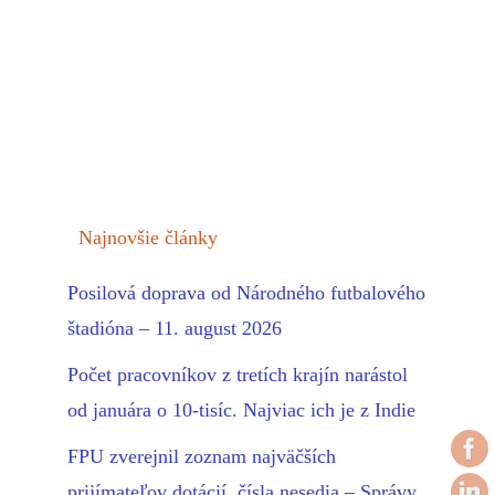
Najnovšie články
Posilová doprava od Národného futbalového
štadióna – 11. august 2026
Počet pracovníkov z tretích krajín narástol
od januára o 10-tisíc. Najviac ich je z Indie
FPU zverejnil zoznam najväčších
prijímateľov dotácií, čísla nesedia – Správy