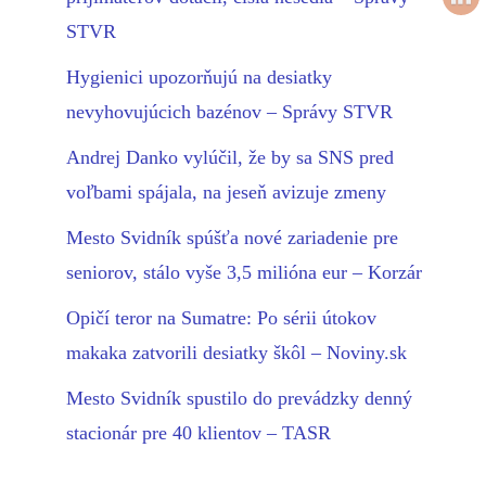
STVR
Hygienici upozorňujú na desiatky
nevyhovujúcich bazénov – Správy STVR
Andrej Danko vylúčil, že by sa SNS pred
voľbami spájala, na jeseň avizuje zmeny
Mesto Svidník spúšťa nové zariadenie pre
seniorov, stálo vyše 3,5 milióna eur – Korzár
Opičí teror na Sumatre: Po sérii útokov
makaka zatvorili desiatky škôl – Noviny.sk
Mesto Svidník spustilo do prevádzky denný
stacionár pre 40 klientov – TASR