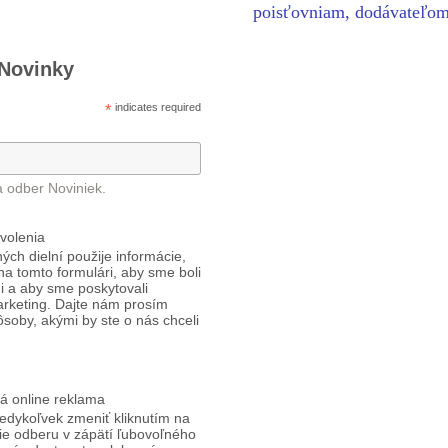
poisťovniam, dodávateľ
 Novinky
*
indicates required
a odber Noviniek.
volenia
ých dielní použije informácie,
 na tomto formulári, aby sme boli
i a aby sme poskytovali
arketing. Dajte nám prosím
ôsoby, akými by ste o nás chceli
á online reklama
edykoľvek zmeniť kliknutím na
ie odberu v zápätí ľubovoľného