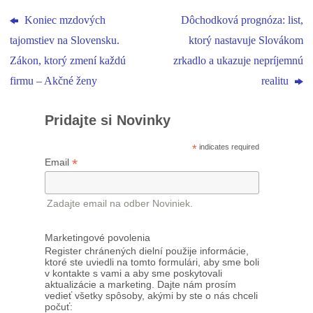
Koniec mzdových
Dôchodková prognóza: list,
tajomstiev na Slovensku.
ktorý nastavuje Slovákom
Zákon, ktorý zmení každú
zrkadlo a ukazuje nepríjemnú
firmu – Akčné ženy
realitu
Pridajte si Novinky
*
indicates required
*
Email
Zadajte email na odber Noviniek.
Marketingové povolenia
Register chránených dielní použije informácie,
ktoré ste uviedli na tomto formulári, aby sme boli
v kontakte s vami a aby sme poskytovali
aktualizácie a marketing. Dajte nám prosím
vedieť všetky spôsoby, akými by ste o nás chceli
počuť: