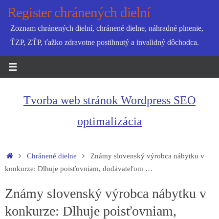
Skip
Register chránených dielní
to
Zoznam chránených dielní, chránené dielne, náhradné plnenie,
content
ŤZP, ZŤP, ťažko zdravotne postihnutý a invalidný dôchodca.
Tvorba web stránok Wordpress SEO
optimalizácia
Home
Chránené dielne
Známy slovenský výrobca nábytku v
konkurze: Dlhuje poisťovniam, dodávateľom …
Známy slovenský výrobca nábytku v
konkurze: Dlhuje poisťovniam,