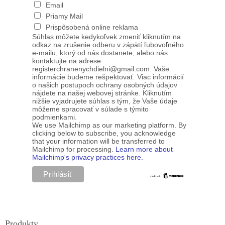
Email
Priamy Mail
Prispôsobená online reklama
Súhlas môžete kedykoľvek zmeniť kliknutím na
odkaz na zrušenie odberu v zápätí ľubovoľného
e-mailu, ktorý od nás dostanete, alebo nás
kontaktujte na adrese
registerchranenychdielni@gmail.com. Vaše
informácie budeme rešpektovať. Viac informácií
o našich postupoch ochrany osobných údajov
nájdete na našej webovej stránke. Kliknutím
nižšie vyjadrujete súhlas s tým, že Vaše údaje
môžeme spracovať v súlade s týmito
podmienkami.
We use Mailchimp as our marketing platform. By
clicking below to subscribe, you acknowledge
that your information will be transferred to
Mailchimp for processing.
Learn more about
Mailchimp's privacy practices here.
Produkty