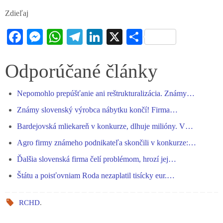
Zdieľaj
Fa
M
W
Te
Li
X
S
ce
es
ha
le
nk
ha
bo
se
ts
gr
ed
re
Odporúčané články
ok
ng
A
a
In
Nepomohlo prepúšťanie ani reštrukturalizácia. Známy…
er
pp
m
Známy slovenský výrobca nábytku končí! Firma…
Bardejovská mliekareň v konkurze, dlhuje milióny. V…
Agro firmy známeho podnikateľa skončili v konkurze:…
Ďalšia slovenská firma čelí problémom, hrozí jej…
Štátu a poisťovniam Roda nezaplatil tisícky eur.…
RCHD
.