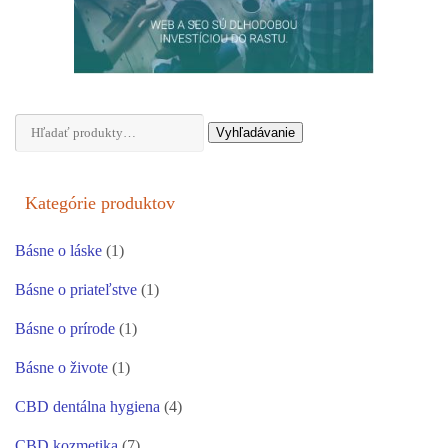
Hľadať:
Vyhľadávanie
Kategórie produktov
Básne o láske
(1)
Básne o priateľstve
(1)
Básne o prírode
(1)
Básne o živote
(1)
CBD dentálna hygiena
(4)
CBD kozmetika
(7)