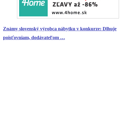
Známy slovenský výrobca nábytku v konkurze: Dlhuje
poisťovniam, dodávateľom …