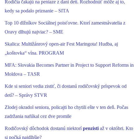
Rodičia čakajú na peniaze z daní detí. Rozhodnúť môže aj to,
kedy sa podalo priznanie – SITA
Top 10 dlžníkov Sociálnej poisťovne. Ktorí zamestnávatelia z
Oravy dlhujú najviac? – SME
Skalica: Multižánrový open-air Fest Maringota! Hudba, aj
„koštovka“ vína. PROGRAM
MFA: Slovakia Becomes Partner in Project to Support Reforms in
Moldova – TASR
Kde si seniori vedia zistiť, či dostanú rodičovský príspevok od
detí? – Správy STVR
Zlodej okradol seniora, policajti ho chytili ešte v ten deň. Počas
zadržania nafúkal cez dve promile
Rodičovský dôchodok dostanú niektorí
penzisti
až v októbri. Kto
si počká najdlhšie?