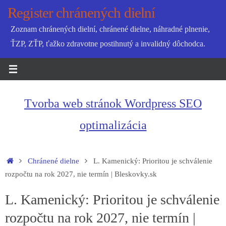
Skip
Register chránených dielní
to
Zoznam chránených dielní, chránené dielne, náhradné plnenie,
content
ŤZP, ZŤP, ťažko zdravotne postihnutý a invalidný dôchodca.
Tvorba web stránok Wordpress SEO
optimalizácia
Home
Chránené dielne
L. Kamenický: Prioritou je schválenie
rozpočtu na rok 2027, nie termín | Bleskovky.sk
L. Kamenický: Prioritou je schválenie
rozpočtu na rok 2027, nie termín |