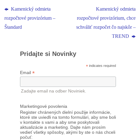
Kamenický odmieta
Kamenický odmieta
rozpočtové provizórium –
rozpočtové provizórium, chce
Štandard
schváliť rozpočet čo najskôr –
TREND
Pridajte si Novinky
*
indicates required
*
Email
Zadajte email na odber Noviniek.
Marketingové povolenia
Register chránených dielní použije informácie,
ktoré ste uviedli na tomto formulári, aby sme boli
v kontakte s vami a aby sme poskytovali
aktualizácie a marketing. Dajte nám prosím
vedieť všetky spôsoby, akými by ste o nás chceli
počuť: