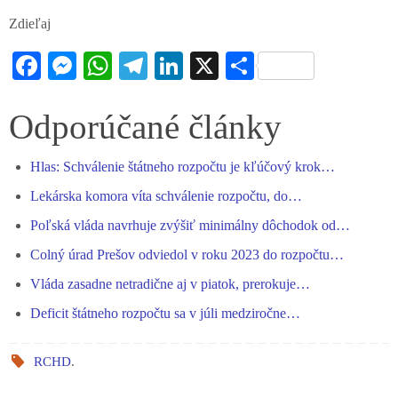
Zdieľaj
Fa
M
W
Te
Li
X
S
ce
es
ha
le
nk
ha
bo
se
ts
gr
ed
re
Odporúčané články
ok
ng
A
a
In
Hlas: Schválenie štátneho rozpočtu je kľúčový krok…
er
pp
m
Lekárska komora víta schválenie rozpočtu, do…
Poľská vláda navrhuje zvýšiť minimálny dôchodok od…
Colný úrad Prešov odviedol v roku 2023 do rozpočtu…
Vláda zasadne netradične aj v piatok, prerokuje…
Deficit štátneho rozpočtu sa v júli medziročne…
RCHD
.