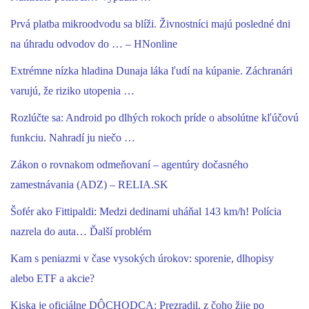
Prvá platba mikroodvodu sa blíži. Živnostníci majú posledné dni
na úhradu odvodov do … – HNonline
Extrémne nízka hladina Dunaja láka ľudí na kúpanie. Záchranári
varujú, že riziko utopenia …
Rozlúčte sa: Android po dlhých rokoch príde o absolútne kľúčovú
funkciu. Nahradí ju niečo …
Zákon o rovnakom odmeňovaní – agentúry dočasného
zamestnávania (ADZ) – RELIA.SK
Šofér ako Fittipaldi: Medzi dedinami uháňal 143 km/h! Polícia
nazrela do auta… Ďalší problém
Kam s peniazmi v čase vysokých úrokov: sporenie, dlhopisy
alebo ETF a akcie?
Kiska je oficiálne DÔCHODCA: Prezradil, z čoho žije po