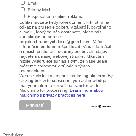
Email
Priamy Mail
Prispôsobená online reklama
Súhlas môžete kedykoľvek zmeniť kliknutím na
odkaz na zrušenie odberu v zápätí ľubovoľného
e-mailu, ktorý od nás dostanete, alebo nás
kontaktujte na adrese
registerchranenychdielni@gmail.com. Vaše
informácie budeme rešpektovať. Viac informácií
o našich postupoch ochrany osobných údajov
nájdete na našej webovej stránke. Kliknutím
nižšie vyjadrujete súhlas s tým, že Vaše údaje
môžeme spracovať v súlade s týmito
podmienkami.
We use Mailchimp as our marketing platform. By
clicking below to subscribe, you acknowledge
that your information will be transferred to
Mailchimp for processing.
Learn more about
Mailchimp's privacy practices here.
Produkty