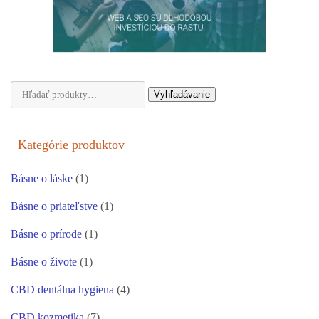
Hľadať:
Vyhľadávanie
Kategórie produktov
Básne o láske
(1)
Básne o priateľstve
(1)
Básne o prírode
(1)
Básne o živote
(1)
CBD dentálna hygiena
(4)
CBD kozmetika
(7)