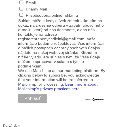
Email
Priamy Mail
Prispôsobená online reklama
Súhlas môžete kedykoľvek zmeniť kliknutím na
odkaz na zrušenie odberu v zápätí ľubovoľného
e-mailu, ktorý od nás dostanete, alebo nás
kontaktujte na adrese
registerchranenychdielni@gmail.com. Vaše
informácie budeme rešpektovať. Viac informácií
o našich postupoch ochrany osobných údajov
nájdete na našej webovej stránke. Kliknutím
nižšie vyjadrujete súhlas s tým, že Vaše údaje
môžeme spracovať v súlade s týmito
podmienkami.
We use Mailchimp as our marketing platform. By
clicking below to subscribe, you acknowledge
that your information will be transferred to
Mailchimp for processing.
Learn more about
Mailchimp's privacy practices here.
Produkty