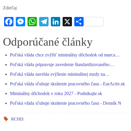
Zdieľaj
Fa
M
W
Te
Li
X
S
ce
es
ha
le
nk
ha
bo
se
ts
gr
ed
re
Odporúčané články
ok
ng
A
a
In
Poľská vláda chce zvýšiť minimálny dôchodok od marca…
er
pp
m
Poľská vláda pripravuje zavedenie štandardizovaného…
Poľská vláda navrhla zvýšenie minimálnej mzdy na…
Poľská vláda sľubuje skrátenie pracovného času - EurActiv.sk
Minimálny dôchodok v roku 2027 - Podnikajte.sk
Poľská vláda sľubuje skrátenie pracovného času - Denník N
RCHD
.