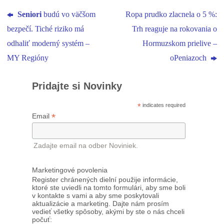
Seniori
budú vo väčšom
Ropa prudko zlacnela o 5 %:
bezpečí. Tiché riziko má
Trh reaguje na rokovania o
odhaliť moderný systém –
Hormuzskom prielive –
MY Regióny
oPeniazoch
Pridajte si Novinky
*
indicates required
*
Email
Zadajte email na odber Noviniek.
Marketingové povolenia
Register chránených dielní použije informácie,
ktoré ste uviedli na tomto formulári, aby sme boli
v kontakte s vami a aby sme poskytovali
aktualizácie a marketing. Dajte nám prosím
vedieť všetky spôsoby, akými by ste o nás chceli
počuť: