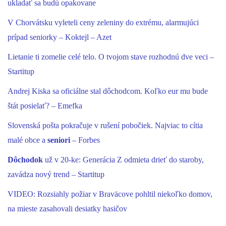
ukladať sa budú opakovane
V Chorvátsku vyleteli ceny zeleniny do extrému, alarmujúci
prípad seniorky – Koktejl – Azet
Lietanie ti zomelie celé telo. O tvojom stave rozhodnú dve veci –
Startitup
Andrej Kiska sa oficiálne stal dôchodcom. Koľko eur mu bude
štát posielať? – Emefka
Slovenská pošta pokračuje v rušení pobočiek. Najviac to cítia
malé obce a
seniori
– Forbes
Dôchodok
už v 20-ke: Generácia Z odmieta drieť do staroby,
zavádza nový trend – Startitup
VIDEO: Rozsiahly požiar v Braväcove pohltil niekoľko domov,
na mieste zasahovali desiatky hasičov