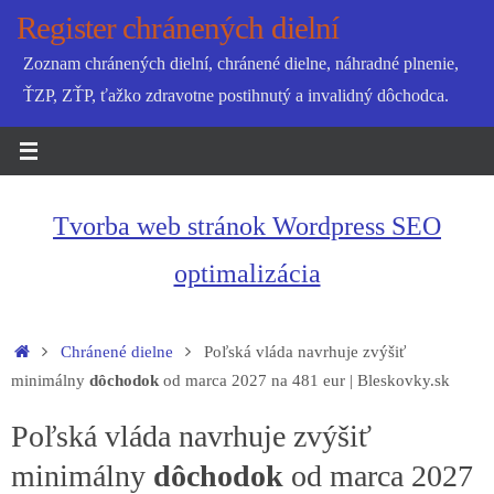
Skip
Register chránených dielní
to
Zoznam chránených dielní, chránené dielne, náhradné plnenie,
content
ŤZP, ZŤP, ťažko zdravotne postihnutý a invalidný dôchodca.
Tvorba web stránok Wordpress SEO
optimalizácia
Home
Chránené dielne
Poľská vláda navrhuje zvýšiť
minimálny
dôchodok
od marca 2027 na 481 eur | Bleskovky.sk
Poľská vláda navrhuje zvýšiť
minimálny
dôchodok
od marca 2027