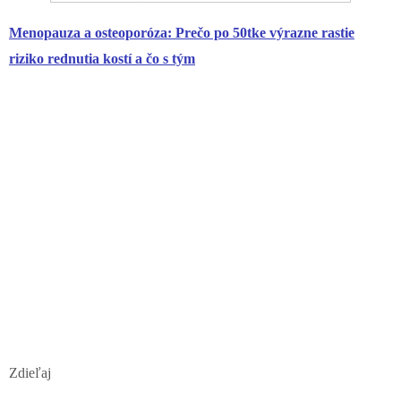
Menopauza a osteoporóza: Prečo po 50tke výrazne rastie
riziko rednutia kostí a čo s tým
Zdieľaj