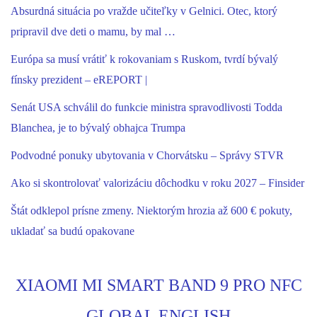
Absurdná situácia po vražde učiteľky v Gelnici. Otec, ktorý
pripravil dve deti o mamu, by mal …
Európa sa musí vrátiť k rokovaniam s Ruskom, tvrdí bývalý
fínsky prezident – eREPORT |
Senát USA schválil do funkcie ministra spravodlivosti Todda
Blanchea, je to bývalý obhajca Trumpa
Podvodné ponuky ubytovania v Chorvátsku – Správy STVR
Ako si skontrolovať valorizáciu dôchodku v roku 2027 – Finsider
Štát odklepol prísne zmeny. Niektorým hrozia až 600 € pokuty,
ukladať sa budú opakovane
XIAOMI MI SMART BAND 9 PRO NFC
GLOBAL ENGLISH