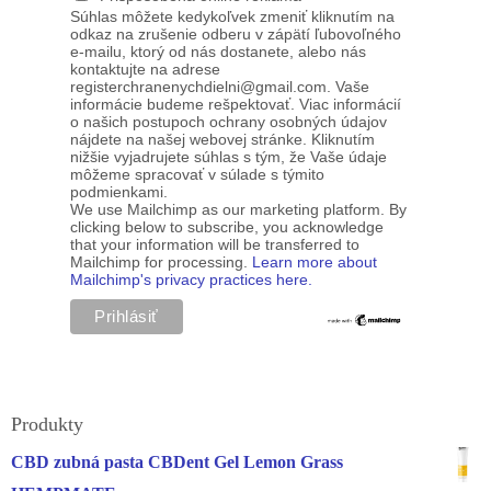
Súhlas môžete kedykoľvek zmeniť kliknutím na
odkaz na zrušenie odberu v zápätí ľubovoľného
e-mailu, ktorý od nás dostanete, alebo nás
kontaktujte na adrese
registerchranenychdielni@gmail.com. Vaše
informácie budeme rešpektovať. Viac informácií
o našich postupoch ochrany osobných údajov
nájdete na našej webovej stránke. Kliknutím
nižšie vyjadrujete súhlas s tým, že Vaše údaje
môžeme spracovať v súlade s týmito
podmienkami.
We use Mailchimp as our marketing platform. By
clicking below to subscribe, you acknowledge
that your information will be transferred to
Mailchimp for processing.
Learn more about
Mailchimp's privacy practices here.
Produkty
CBD zubná pasta CBDent Gel Lemon Grass