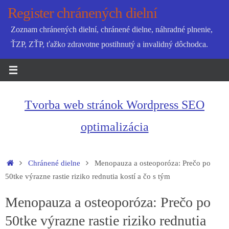
Skip
Register chránených dielní
to
Zoznam chránených dielní, chránené dielne, náhradné plnenie,
content
ŤZP, ZŤP, ťažko zdravotne postihnutý a invalidný dôchodca.
Tvorba web stránok Wordpress SEO
optimalizácia
Home
Chránené dielne
Menopauza a osteoporóza: Prečo po
50tke výrazne rastie riziko rednutia kostí a čo s tým
Menopauza a osteoporóza: Prečo po
50tke výrazne rastie riziko rednutia