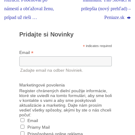
rozruch. Pobehoval po
minimum. Títo Slováci si
námestí a obťažoval ženu,
prilepšia (nový prehľad) –
prípad už rieši …
Peniaze.sk
Pridajte si Novinky
*
indicates required
*
Email
Zadajte email na odber Noviniek.
Marketingové povolenia
Register chránených dielní použije informácie,
ktoré ste uviedli na tomto formulári, aby sme boli
v kontakte s vami a aby sme poskytovali
aktualizácie a marketing. Dajte nám prosím
vedieť všetky spôsoby, akými by ste o nás chceli
počuť:
Email
Priamy Mail
Prispôsobená online reklama