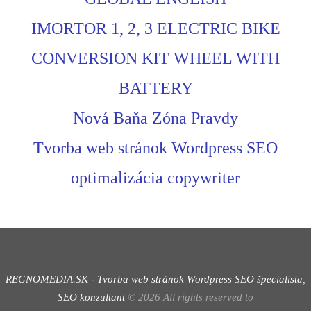
IMORTOR 1, 2, 3 ELECTRIC BIKE
CONVERSION KIT WHEEL WITH
BATTERY
Nová Baňa Zóna Pravdy
Tvorba web stránok Wordpress SEO
optimalizácia copywriter
REGNOMEDIA.SK - Tvorba web stránok Wordpress
SEO špecialista,
SEO konzultant
©
2026
All rights reserved to