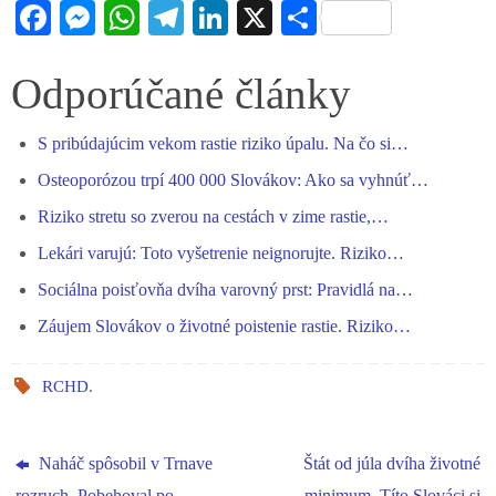
Fa
M
W
Te
Li
X
S
ce
es
ha
le
nk
ha
bo
se
ts
gr
ed
re
Odporúčané články
ok
ng
A
a
In
S pribúdajúcim vekom rastie riziko úpalu. Na čo si…
er
pp
m
Osteoporózou trpí 400 000 Slovákov: Ako sa vyhnúť…
Riziko stretu so zverou na cestách v zime rastie,…
Lekári varujú: Toto vyšetrenie neignorujte. Riziko…
Sociálna poisťovňa dvíha varovný prst: Pravidlá na…
Záujem Slovákov o životné poistenie rastie. Riziko…
RCHD
.
Naháč spôsobil v Trnave
Štát od júla dvíha životné