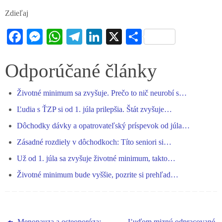
Zdieľaj
Fa
M
W
Te
Li
X
S
ce
es
ha
le
nk
ha
bo
se
ts
gr
ed
re
Odporúčané články
ok
ng
A
a
In
Životné minimum sa zvyšuje. Prečo to nič neurobí s…
er
pp
m
Ľudia s ŤZP si od 1. júla prilepšia. Štát zvyšuje…
Dôchodky dávky a opatrovateľský príspevok od júla…
Zásadné rozdiely v dôchodkoch: Títo seniori si…
Už od 1. júla sa zvyšuje životné minimum, takto…
Životné minimum bude vyššie, pozrite si prehľad…