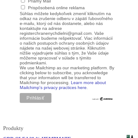
Priamy Mail
Prispôsobená online reklama
Súhlas môžete kedykoľvek zmeniť kliknutím na
odkaz na zrušenie odberu v zápätí ľubovoľného
e-mailu, ktorý od nás dostanete, alebo nás
kontaktujte na adrese
registerchranenychdielni@gmail.com. Vaše
informácie budeme rešpektovať. Viac informácií
o našich postupoch ochrany osobných údajov
nájdete na našej webovej stránke. Kliknutím
nižšie vyjadrujete súhlas s tým, že Vaše údaje
môžeme spracovať v súlade s týmito
podmienkami.
We use Mailchimp as our marketing platform. By
clicking below to subscribe, you acknowledge
that your information will be transferred to
Mailchimp for processing.
Learn more about
Mailchimp's privacy practices here.
Produkty