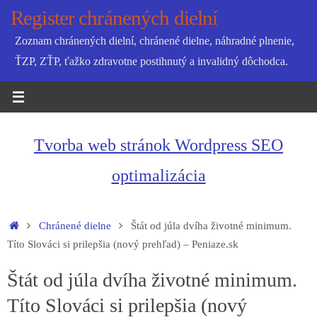
Skip
Register chránených dielní
to
Zoznam chránených dielní, chránené dielne, náhradné plnenie,
content
ŤZP, ZŤP, ťažko zdravotne postihnutý a invalidný dôchodca.
Tvorba web stránok Wordpress SEO
optimalizácia
Home
Chránené dielne
Štát od júla dvíha životné minimum.
Títo Slováci si prilepšia (nový prehľad) – Peniaze.sk
Štát od júla dvíha životné minimum.
Títo Slováci si prilepšia (nový