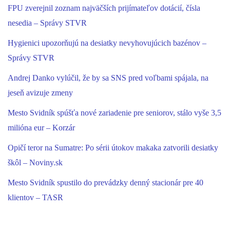
FPU zverejnil zoznam najväčších prijímateľov dotácií, čísla
nesedia – Správy STVR
Hygienici upozorňujú na desiatky nevyhovujúcich bazénov –
Správy STVR
Andrej Danko vylúčil, že by sa SNS pred voľbami spájala, na
jeseň avizuje zmeny
Mesto Svidník spúšťa nové zariadenie pre seniorov, stálo vyše 3,5
milióna eur – Korzár
Opičí teror na Sumatre: Po sérii útokov makaka zatvorili desiatky
škôl – Noviny.sk
Mesto Svidník spustilo do prevádzky denný stacionár pre 40
klientov – TASR