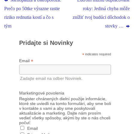
Menopauza a osteoporóza:
Ľuďom miznú odpracované
Prečo po 50tke výrazne rastie
roky: Jediná chyba môže
riziko rednutia kostí a čo s
znížiť tvoj budúci dôchodok o
tým
stovky …
Pridajte si Novinky
*
indicates required
*
Email
Zadajte email na odber Noviniek.
Marketingové povolenia
Register chránených dielní použije informácie,
ktoré ste uviedli na tomto formulári, aby sme boli
v kontakte s vami a aby sme poskytovali
aktualizácie a marketing. Dajte nám prosím
vedieť všetky spôsoby, akými by ste o nás chceli
počuť:
Email