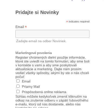
Pridajte si Novinky
*
indicates required
*
Email
Zadajte email na odber Noviniek.
Marketingové povolenia
Register chránených dielní použije informácie,
ktoré ste uviedli na tomto formulári, aby sme boli
v kontakte s vami a aby sme poskytovali
aktualizácie a marketing. Dajte nám prosím
vedieť všetky spôsoby, akými by ste o nás chceli
počuť:
Email
Priamy Mail
Prispôsobená online reklama
Súhlas môžete kedykoľvek zmeniť kliknutím na
odkaz na zrušenie odberu v zápätí ľubovoľného
e-mailu, ktorý od nás dostanete, alebo nás