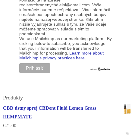
kontaktujte na adrese
registerchranenychdielni@gmail.com. Vaše
informácie budeme rešpektovať. Viac informácií
o našich postupoch ochrany osobných údajov
nájdete na našej webovej stránke. Kliknutím
nižšie vyjadrujete súhlas s tým, že Vaše údaje
môžeme spracovať v súlade s týmito
podmienkami.
We use Mailchimp as our marketing platform. By
clicking below to subscribe, you acknowledge
that your information will be transferred to
Mailchimp for processing.
Learn more about
Mailchimp's privacy practices here.
Produkty
CBD ústny sprej CBDent Fluid Lemon Grass
HEMPMATE
€
21.00