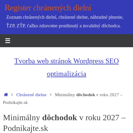
Skip
Register chránených dielní
to
Zoznam chránených dielní, chránené dielne, náhradné plnenie,
content
ŤZP, ZŤP, ťažko zdravotne postihnutý a invalidný dôchodca.
Tvorba web stránok Wordpress SEO
optimalizácia
Home
Chránené dielne
Minimálny
dôchodok
v roku 2027 –
Podnikajte.sk
Minimálny
dôchodok
v roku 2027 –
Podnikajte.sk