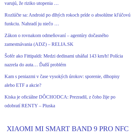
varujú, že riziko utopenia …
Rozlúčte sa: Android po dlhých rokoch príde o absolútne kľúčovú
funkciu. Nahradí ju niečo …
Zákon o rovnakom odmeňovaní – agentúry dočasného
zamestnávania (ADZ) – RELIA.SK
Šofér ako Fittipaldi: Medzi dedinami uháňal 143 km/h! Polícia
nazrela do auta… Ďalší problém
Kam s peniazmi v čase vysokých úrokov: sporenie, dlhopisy
alebo ETF a akcie?
Kiska je oficiálne DÔCHODCA: Prezradil, z čoho žije po
odobratí RENTY – Pluska
XIAOMI MI SMART BAND 9 PRO NFC