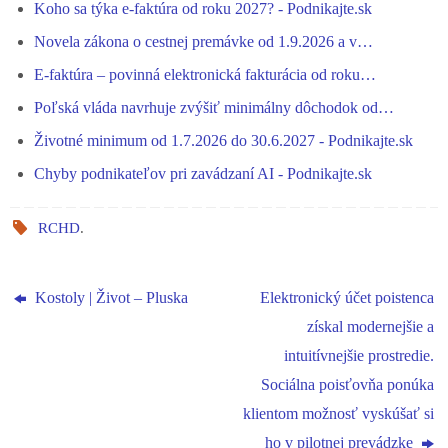
Koho sa týka e-faktúra od roku 2027? - Podnikajte.sk
er
pp
m
Novela zákona o cestnej premávke od 1.9.2026 a v…
E-faktúra – povinná elektronická fakturácia od roku…
Poľská vláda navrhuje zvýšiť minimálny dôchodok od…
Životné minimum od 1.7.2026 do 30.6.2027 - Podnikajte.sk
Chyby podnikateľov pri zavádzaní AI - Podnikajte.sk
RCHD
.
Kostoly | Život – Pluska
Elektronický účet poistenca
získal modernejšie a
intuitívnejšie prostredie.
Sociálna poisťovňa ponúka
klientom možnosť vyskúšať si
ho v pilotnej prevádzke