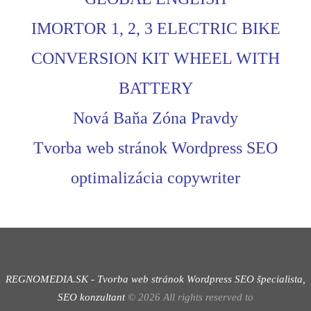
IMORTOR 1, 2, 3 ELECTRIC BIKE
CONVERSION KIT WHEEL WITH
BATTERY
Nová Baňa Zóna Pravdy
Tvorba web stránok Wordpress SEO
optimalizácia copywriter
REGNOMEDIA.SK - Tvorba web stránok Wordpress
SEO špecialista,
SEO konzultant
©
2026
All rights reserved to