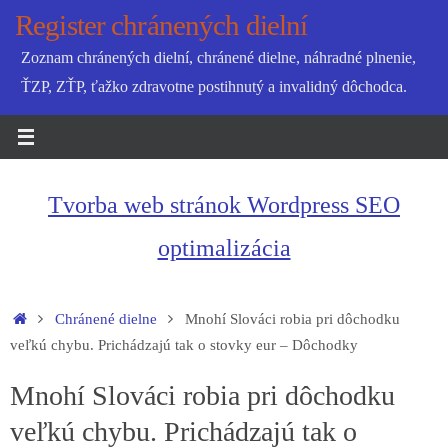
Skip
Register chránených dielní
to
Zoznam chránených dielní, chránené dielne, náhradné plnenie,
content
ŤZP, ZŤP, ťažko zdravotne postihnutý a invalidný dôchodca.
Tvorba web stránok Wordpress SEO
optimalizácia
Home
Chránené dielne
Mnohí Slováci robia pri dôchodku
veľkú chybu. Prichádzajú tak o stovky eur – Dôchodky
Mnohí Slováci robia pri dôchodku
veľkú chybu. Prichádzajú tak o