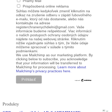
Priamy Mail
Prispôsobená online reklama
Súhlas môžete kedykoľvek zmeniť kliknutím na
odkaz na zrušenie odberu v zápätí ľubovoľného
e-mailu, ktorý od nás dostanete, alebo nás
kontaktujte na adrese
registerchranenychdielni@gmail.com. Vaše
informácie budeme rešpektovať. Viac informácií
o našich postupoch ochrany osobných údajov
nájdete na našej webovej stránke. Kliknutím
nižšie vyjadrujete súhlas s tým, že Vaše údaje
môžeme spracovať v súlade s týmito
podmienkami.
We use Mailchimp as our marketing platform. By
clicking below to subscribe, you acknowledge
that your information will be transferred to
Mailchimp for processing.
Learn more about
Mailchimp's privacy practices here.
Produkty