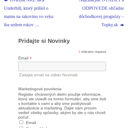
Hviezda NRL Jack
Najčastejšie OTÁZKY a
Underhill, ktorý prišiel o
ODPOVEDE ohľadne
mamu na rakovinu vo veku
dôchodkovej prognózy –
iba sedem rokov …
Topky.sk
Pridajte si Novinky
*
indicates required
*
Email
Zadajte email na odber Noviniek.
Marketingové povolenia
Register chránených dielní použije informácie,
ktoré ste uviedli na tomto formulári, aby sme boli
v kontakte s vami a aby sme poskytovali
aktualizácie a marketing. Dajte nám prosím
vedieť všetky spôsoby, akými by ste o nás chceli
počuť:
Email