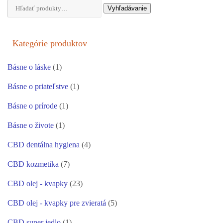
Hľadať:
Vyhľadávanie
Kategórie produktov
Básne o láske
(1)
Básne o priateľstve
(1)
Básne o prírode
(1)
Básne o živote
(1)
CBD dentálna hygiena
(4)
CBD kozmetika
(7)
CBD olej - kvapky
(23)
CBD olej - kvapky pre zvieratá
(5)
CBD super jedlo
(1)