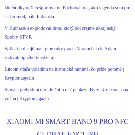
Dôchodky našich športovcov: Pochovali ma, ako legenda som pre
štát zomrel, pálil futbalista
V Bulharsku explodoval dron, ktorý bol zrejme ukrajinský –
Správy STVR
Spišskí policajti mali plné ruky práce: V rámci akcie Adam
zadržali opitého tínedžera!
Bitcoin stláča volatilitu na historické minimá, čo príde potom? |
Kryptomagazín
Slováci prehodnocujú, do čoho dať peniaze: Byty už nie sú jasná
voľba | Kryptomagazín
XIAOMI MI SMART BAND 9 PRO NFC
GLOBAL ENGLISH