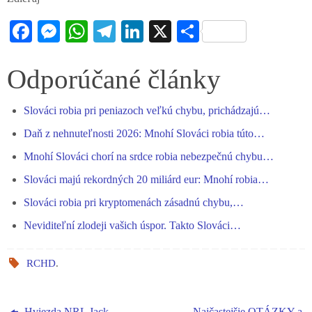
Fa
M
W
Te
Li
X
S
ce
es
ha
le
nk
ha
bo
se
ts
gr
ed
re
Odporúčané články
ok
ng
A
a
In
Slováci robia pri peniazoch veľkú chybu, prichádzajú…
er
pp
m
Daň z nehnuteľnosti 2026: Mnohí Slováci robia túto…
Mnohí Slováci chorí na srdce robia nebezpečnú chybu…
Slováci majú rekordných 20 miliárd eur: Mnohí robia…
Slováci robia pri kryptomenách zásadnú chybu,…
Neviditeľní zlodeji vašich úspor. Takto Slováci…
RCHD
.