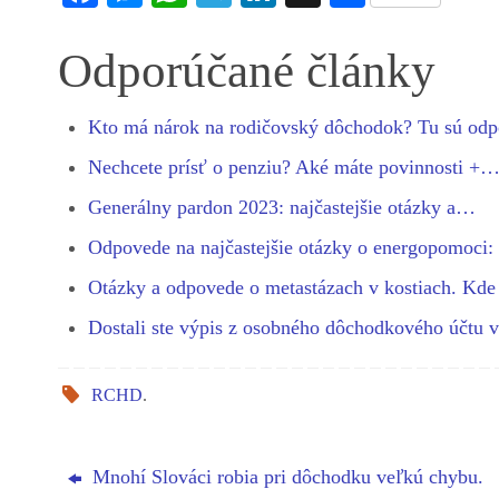
ce
es
ha
le
nk
ha
bo
se
ts
gr
ed
re
Odporúčané články
ok
ng
A
a
In
er
pp
m
Kto má nárok na rodičovský dôchodok? Tu sú o
Nechcete prísť o penziu? Aké máte povinnosti +
Generálny pardon 2023: najčastejšie otázky a…
Odpovede na najčastejšie otázky o energopomoci
Otázky a odpovede o metastázach v kostiach. Kd
Dostali ste výpis z osobného dôchodkového účtu 
RCHD
.
Mnohí Slováci robia pri dôchodku veľkú chybu.