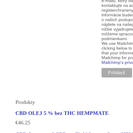
e-mailu, ktorý o
kontaktujte na a
registerchranen
informácie budem
o našich postup
nájdete na našej
nižšie vyjadruje
môžeme spracova
podmienkami.
We use Mailchim
clicking below t
that your informa
Mailchimp for p
Mailchimp's priv
Produkty
CBD OLEJ 5 % bez THC HEMPMATE
€
46.25