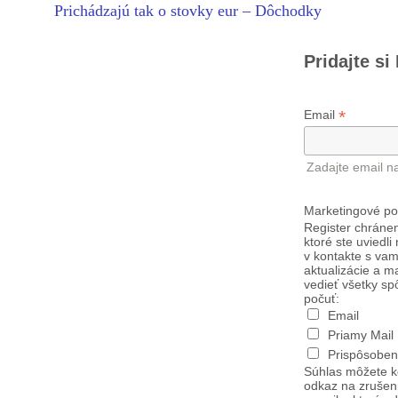
Prichádzajú tak o stovky eur – Dôchodky
Pridajte si
*
Email
Zadajte email n
Marketingové po
Register chránen
ktoré ste uviedli
v kontakte s vam
aktualizácie a m
vedieť všetky sp
počuť:
Email
Priamy Mail
Prispôsoben
Súhlas môžete k
odkaz na zrušen