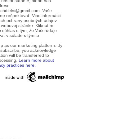
d nás dostanete, alebo nás
drese
ychdielni@gmail.com. Vaše
e rešpektovať. Viac informácií
och ochrany osobných údajov
 webovej stránke. Kliknutím
te súhlas s tým, že Vaše údaje
ť v súlade s týmito
p as our marketing platform. By
o subscribe, you acknowledge
tion will be transferred to
rocessing.
Learn more about
acy practices here.