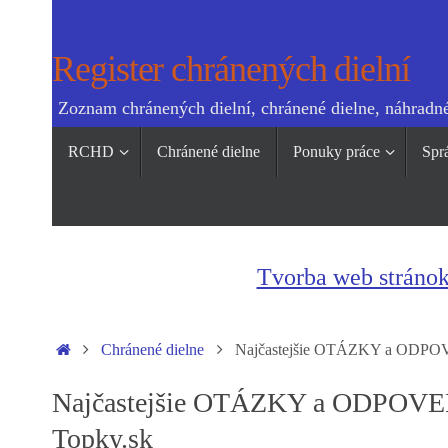
Skip
to
Register chránených dielní
content
Zoznam chránených dielní, chránené dielne, náhradné
Skip
RCHD
Chránené dielne
Ponuky práce
Spr
to
content
Tvorba web stráno
Home
Chránené dielne
Najčastejšie OTÁZKY a ODPOVE
Najčastejšie OTÁZKY a ODPOVED
Topky.sk