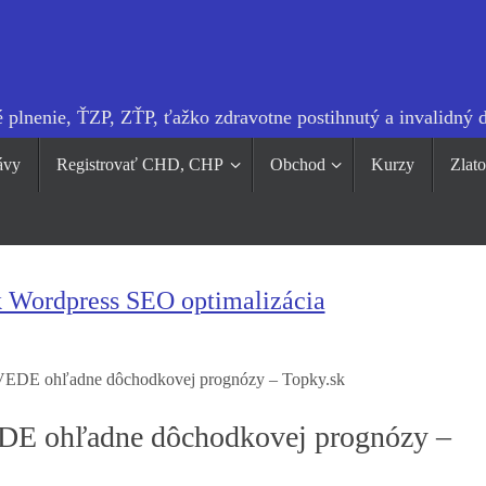
 plnenie, ŤZP, ZŤP, ťažko zdravotne postihnutý a invalidný 
ávy
Registrovať CHD, CHP
Obchod
Kurzy
Zlat
k Wordpress SEO optimalizácia
DE ohľadne dôchodkovej prognózy – Topky.sk
E ohľadne dôchodkovej prognózy –