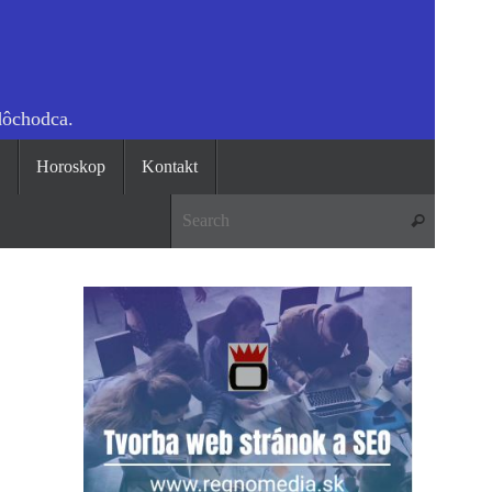
dôchodca.
o
Horoskop
Kontakt
Search 
Search