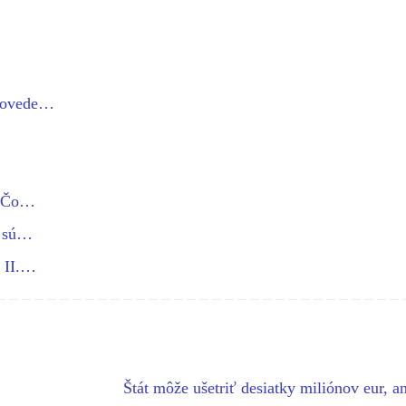
dpovede…
…
: Čo…
e sú…
v II.…
Štát môže ušetriť desiatky miliónov eur, an