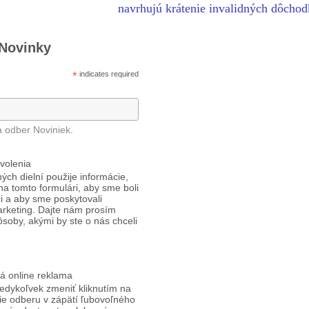
navrhujú krátenie invalidných dôcho
 Novinky
*
indicates required
a odber Noviniek.
volenia
ých dielní použije informácie,
 na tomto formulári, aby sme boli
i a aby sme poskytovali
arketing. Dajte nám prosím
ôsoby, akými by ste o nás chceli
á online reklama
edykoľvek zmeniť kliknutím na
ie odberu v zápätí ľubovoľného