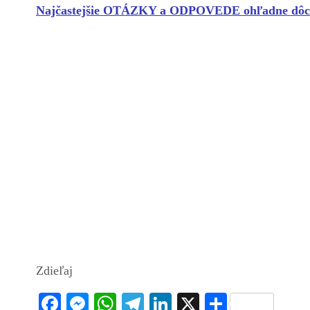
Najčastejšie OTÁZKY a ODPOVEDE ohľadne dôch
Zdieľaj
Fa
M
W
Te
Li
X
S