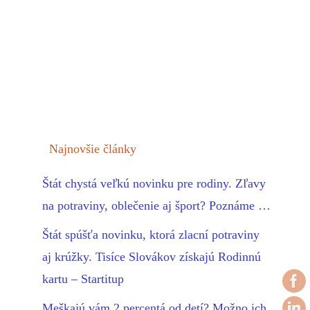
Najnovšie články
Štát chystá veľkú novinku pre rodiny. Zľavy
na potraviny, oblečenie aj šport? Poznáme …
Štát spúšťa novinku, ktorá zlacní potraviny
aj krúžky. Tisíce Slovákov získajú Rodinnú
kartu – Startitup
Meškajú vám 2 percentá od detí? Možno ich