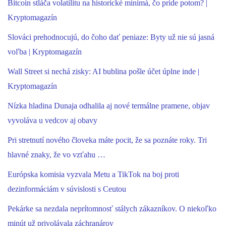
Bitcoin stláča volatilitu na historické minimá, čo príde potom? |
Kryptomagazín
Slováci prehodnocujú, do čoho dať peniaze: Byty už nie sú jasná
voľba | Kryptomagazín
Wall Street si nechá zisky: AI bublina pošle účet úplne inde |
Kryptomagazín
Nízka hladina Dunaja odhalila aj nové termálne pramene, objav
vyvoláva u vedcov aj obavy
Pri stretnutí nového človeka máte pocit, že sa poznáte roky. Tri
hlavné znaky, že vo vzťahu …
Európska komisia vyzvala Metu a TikTok na boj proti
dezinformáciám v súvislosti s Ceutou
Pekárke sa nezdala neprítomnosť stálych zákazníkov. O niekoľko
minút už privolávala záchranárov