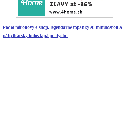
Padol miliónový e-shop, legendárne topánky sú minulosťou a
nábytkársky kolos lapá po dychu