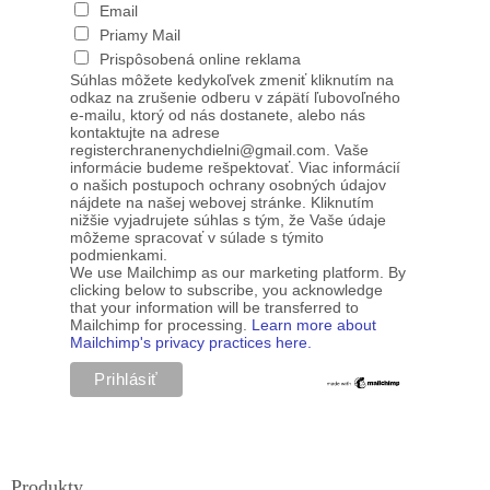
Email
Priamy Mail
Prispôsobená online reklama
Súhlas môžete kedykoľvek zmeniť kliknutím na
odkaz na zrušenie odberu v zápätí ľubovoľného
e-mailu, ktorý od nás dostanete, alebo nás
kontaktujte na adrese
registerchranenychdielni@gmail.com. Vaše
informácie budeme rešpektovať. Viac informácií
o našich postupoch ochrany osobných údajov
nájdete na našej webovej stránke. Kliknutím
nižšie vyjadrujete súhlas s tým, že Vaše údaje
môžeme spracovať v súlade s týmito
podmienkami.
We use Mailchimp as our marketing platform. By
clicking below to subscribe, you acknowledge
that your information will be transferred to
Mailchimp for processing.
Learn more about
Mailchimp's privacy practices here.
Produkty