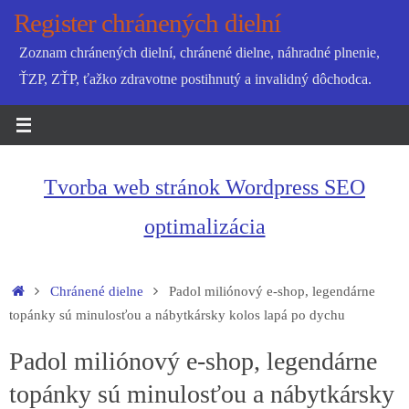
Skip
Register chránených dielní
to
Zoznam chránených dielní, chránené dielne, náhradné plnenie,
content
ŤZP, ZŤP, ťažko zdravotne postihnutý a invalidný dôchodca.
Tvorba web stránok Wordpress SEO
optimalizácia
Home
Chránené dielne
Padol miliónový e-shop, legendárne
topánky sú minulosťou a nábytkársky kolos lapá po dychu
Padol miliónový e-shop, legendárne
topánky sú minulosťou a nábytkársky