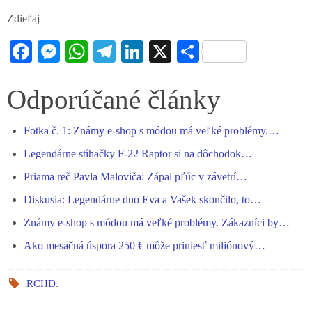
Zdieľaj
Fa
M
W
Te
Li
X
S
ce
es
ha
le
nk
ha
bo
se
ts
gr
ed
re
Odporúčané články
ok
ng
A
a
In
Fotka č. 1: Známy e-shop s módou má veľké problémy.…
er
pp
m
Legendárne stíhačky F-22 Raptor si na dôchodok…
Priama reč Pavla Maloviča: Zápal pľúc v závetrí…
Diskusia: Legendárne duo Eva a Vašek skončilo, to…
Známy e-shop s módou má veľké problémy. Zákazníci by…
Ako mesačná úspora 250 € môže priniesť miliónový…
RCHD
.