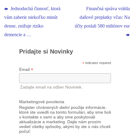
Jednoduchá činnosť, ktorá
Finančná správa vrátila
vám zaberie niekoľko minút
daňové preplatky včas: Na
denne, znižuje riziko
účty poslali 580 miliónov eur
demencie a …
Pridajte si Novinky
*
indicates required
*
Email
Zadajte email na odber Noviniek.
Marketingové povolenia
Register chránených dielní použije informácie,
ktoré ste uviedli na tomto formulári, aby sme boli
v kontakte s vami a aby sme poskytovali
aktualizácie a marketing. Dajte nám prosím
vedieť všetky spôsoby, akými by ste o nás chceli
počuť: