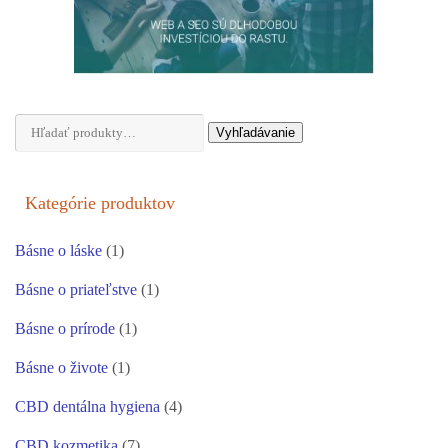
Hľadať:
Vyhľadávanie
Kategórie produktov
Básne o láske
(1)
Básne o priateľstve
(1)
Básne o prírode
(1)
Básne o živote
(1)
CBD dentálna hygiena
(4)
CBD kozmetika
(7)