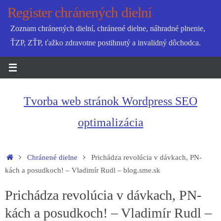
Skip
Register chránených dielní
to
Zoznam chránených dielní, chránené dielne, náhradné plnenie,
content
ŤZP, ZŤP, ťažko zdravotne postihnutý a invalidný dôchodca.
Tvorba web stránok Wordpress SEO
optimalizácia
Home
Chránené dielne
Prichádza revolúcia v dávkach, PN-
kách a posudkoch! – Vladimír Rudl – blog.sme.sk
Prichádza revolúcia v dávkach, PN-
kách a posudkoch! – Vladimír Rudl –