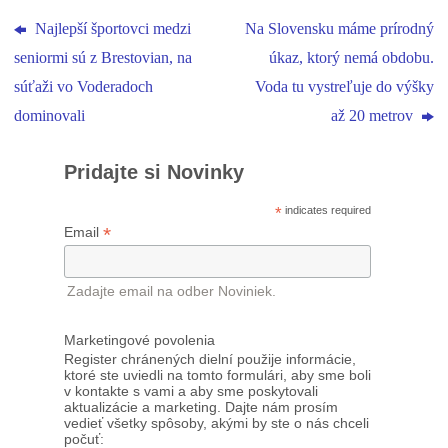
Najlepší športovci medzi
Na Slovensku máme prírodný
seniormi sú z Brestovian, na
úkaz, ktorý nemá obdobu.
súťaži vo Voderadoch
Voda tu vystreľuje do výšky
dominovali
až 20 metrov
Pridajte si Novinky
*
indicates required
*
Email
Zadajte email na odber Noviniek.
Marketingové povolenia
Register chránených dielní použije informácie,
ktoré ste uviedli na tomto formulári, aby sme boli
v kontakte s vami a aby sme poskytovali
aktualizácie a marketing. Dajte nám prosím
vedieť všetky spôsoby, akými by ste o nás chceli
počuť: