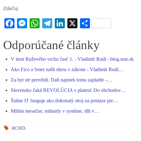
Zdieľaj
Fa
M
W
Te
Li
X
S
ce
es
ha
le
nk
ha
bo
se
ts
gr
ed
re
Odporúčané články
ok
ng
A
a
In
V tieni Ružového vrchu časť 1. - Vladimír Rudl - blog.sme.sk
er
pp
m
Ako Fico a Smer našli dieru v zákone - Vladimír Rudl…
Za byt ste prerobili. Daň napriek tomu zaplatíte -…
Slovensko čaká REVOLÚCIA v platení: Do obchodov…
Štátne IT funguje ako dokonalý stroj na peniaze pre…
Milión mesačne, miliardy v systéme, dlh v…
RCHD
.