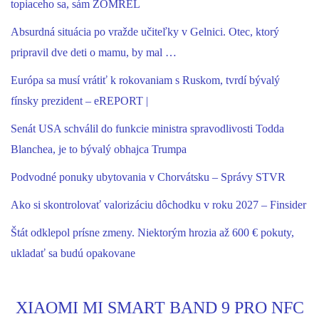
topiaceho sa, sám ZOMREL
Absurdná situácia po vražde učiteľky v Gelnici. Otec, ktorý
pripravil dve deti o mamu, by mal …
Európa sa musí vrátiť k rokovaniam s Ruskom, tvrdí bývalý
fínsky prezident – eREPORT |
Senát USA schválil do funkcie ministra spravodlivosti Todda
Blanchea, je to bývalý obhajca Trumpa
Podvodné ponuky ubytovania v Chorvátsku – Správy STVR
Ako si skontrolovať valorizáciu dôchodku v roku 2027 – Finsider
Štát odklepol prísne zmeny. Niektorým hrozia až 600 € pokuty,
ukladať sa budú opakovane
XIAOMI MI SMART BAND 9 PRO NFC