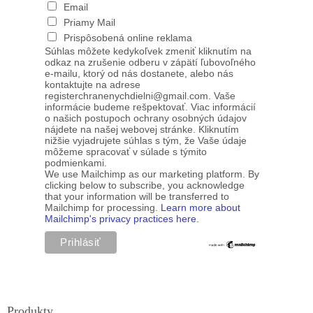
Email
Priamy Mail
Prispôsobená online reklama
Súhlas môžete kedykoľvek zmeniť kliknutím na
odkaz na zrušenie odberu v zápätí ľubovoľného
e-mailu, ktorý od nás dostanete, alebo nás
kontaktujte na adrese
registerchranenychdielni@gmail.com. Vaše
informácie budeme rešpektovať. Viac informácií
o našich postupoch ochrany osobných údajov
nájdete na našej webovej stránke. Kliknutím
nižšie vyjadrujete súhlas s tým, že Vaše údaje
môžeme spracovať v súlade s týmito
podmienkami.
We use Mailchimp as our marketing platform. By
clicking below to subscribe, you acknowledge
that your information will be transferred to
Mailchimp for processing.
Learn more about
Mailchimp's privacy practices here.
Produkty