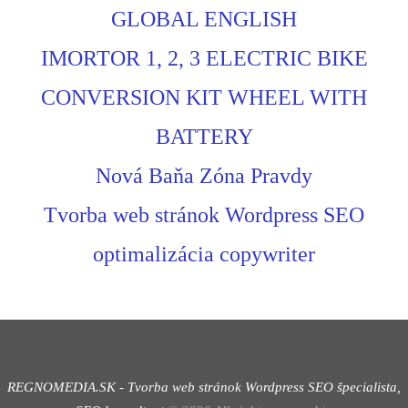
GLOBAL ENGLISH
IMORTOR 1, 2, 3 ELECTRIC BIKE
CONVERSION KIT WHEEL WITH
BATTERY
Nová Baňa Zóna Pravdy
Tvorba web stránok Wordpress SEO
optimalizácia copywriter
REGNOMEDIA.SK - Tvorba web stránok Wordpress
SEO špecialista,