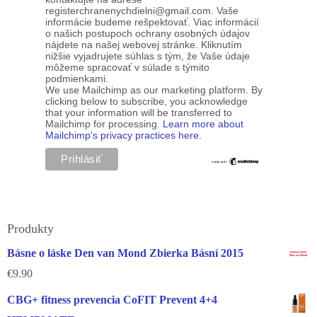
registerchranenychdielni@gmail.com. Vaše
informácie budeme rešpektovať. Viac informácií
o našich postupoch ochrany osobných údajov
nájdete na našej webovej stránke. Kliknutím
nižšie vyjadrujete súhlas s tým, že Vaše údaje
môžeme spracovať v súlade s týmito
podmienkami.
We use Mailchimp as our marketing platform. By
clicking below to subscribe, you acknowledge
that your information will be transferred to
Mailchimp for processing.
Learn more about
Mailchimp's privacy practices here.
Produkty
Básne o láske Den van Mond Zbierka Básní 2015
€
9.90
CBG+ fitness prevencia CoFIT Prevent 4+4