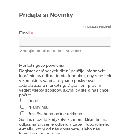
Pridajte si Novinky
*
indicates required
*
Email
Zadajte email na odber Noviniek.
Marketingové povolenia
Register chránených dielní použije informácie,
ktoré ste uviedli na tomto formulári, aby sme boli
v kontakte s vami a aby sme poskytovali
aktualizácie a marketing. Dajte nám prosím
vedieť všetky spôsoby, akými by ste o nás chceli
počuť:
Email
Priamy Mail
Prispôsobená online reklama
Súhlas môžete kedykoľvek zmeniť kliknutím na
odkaz na zrušenie odberu v zápätí ľubovoľného
e-mailu, ktorý od nás dostanete, alebo nás
kontaktujte na adrese