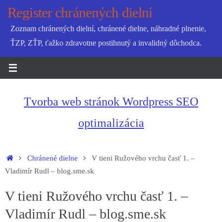
Skip
Register chránených dielní
to
Zoznam chránených dielní, chránené dielne, náhradné plnenie,
content
ŤZP, ZŤP, ťažko zdravotne postihnutý a invalidný dôchodca.
Tvorba web stránok Wordpress SEO
optimalizácia
Home
Chránené dielne
V tieni Ružového vrchu časť 1. –
Vladimír Rudl – blog.sme.sk
V tieni Ružového vrchu časť 1. –
Vladimír Rudl – blog.sme.sk