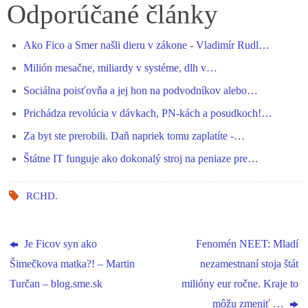
bo
se
ts
gr
ed
re
Odporúčané články
ok
ng
A
a
In
Ako Fico a Smer našli dieru v zákone - Vladimír Rudl…
er
pp
m
Milión mesačne, miliardy v systéme, dlh v…
Sociálna poisťovňa a jej hon na podvodníkov alebo…
Prichádza revolúcia v dávkach, PN-kách a posudkoch!…
Za byt ste prerobili. Daň napriek tomu zaplatíte -…
Štátne IT funguje ako dokonalý stroj na peniaze pre…
RCHD
.
Je Ficov syn ako
Fenomén NEET: Mladí
Šimečkova matka?! – Martin
nezamestnaní stoja štát
Turčan – blog.sme.sk
milióny eur ročne. Kraje to
môžu zmeniť …