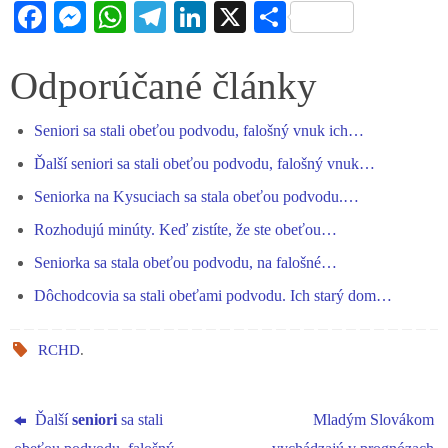
Fa
M
W
Te
Li
X
S
ce
es
ha
le
nk
ha
bo
se
ts
gr
ed
re
Odporúčané články
ok
ng
A
a
In
Seniori sa stali obeťou podvodu, falošný vnuk ich…
er
pp
m
Ďalší seniori sa stali obeťou podvodu, falošný vnuk…
Seniorka na Kysuciach sa stala obeťou podvodu.…
Rozhodujú minúty. Keď zistíte, že ste obeťou…
Seniorka sa stala obeťou podvodu, na falošné…
Dôchodcovia sa stali obeťami podvodu. Ich starý dom…
RCHD
.
Ďalší
seniori
sa stali
Mladým Slovákom