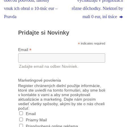
obeťou podvodu, falošný
vychádzajú v prognózach
vnuk ich obral o 10-tisíc eur –
rôzne dôchodky. Niektorí by
Pravda
mali 0 eur, iní tisíce
Pridajte si Novinky
*
indicates required
*
Email
Zadajte email na odber Noviniek.
Marketingové povolenia
Register chránených dielní použije informácie,
ktoré ste uviedli na tomto formulári, aby sme boli
v kontakte s vami a aby sme poskytovali
aktualizácie a marketing. Dajte nám prosím
vedieť všetky spôsoby, akými by ste o nás chceli
počuť:
Email
Priamy Mail
Prispôsobená online reklama