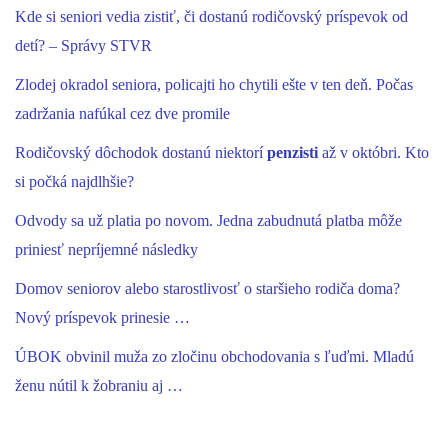
Kde si seniori vedia zistiť, či dostanú rodičovský príspevok od
detí? – Správy STVR
Zlodej okradol seniora, policajti ho chytili ešte v ten deň. Počas
zadržania nafúkal cez dve promile
Rodičovský dôchodok dostanú niektorí
penzisti
až v októbri. Kto
si počká najdlhšie?
Odvody sa už platia po novom. Jedna zabudnutá platba môže
priniesť nepríjemné následky
Domov seniorov alebo starostlivosť o staršieho rodiča doma?
Nový príspevok prinesie …
ÚBOK obvinil muža zo zločinu obchodovania s ľuďmi. Mladú
ženu nútil k žobraniu aj …