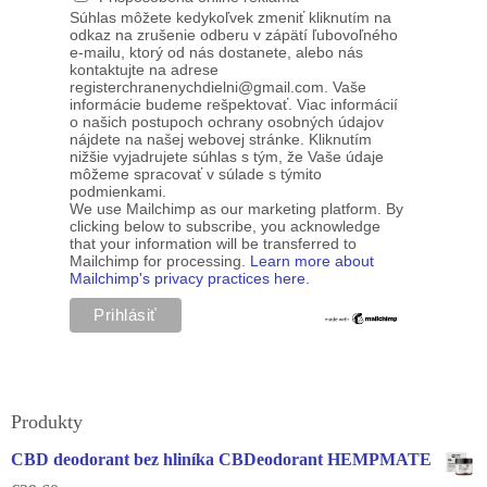
Súhlas môžete kedykoľvek zmeniť kliknutím na
odkaz na zrušenie odberu v zápätí ľubovoľného
e-mailu, ktorý od nás dostanete, alebo nás
kontaktujte na adrese
registerchranenychdielni@gmail.com. Vaše
informácie budeme rešpektovať. Viac informácií
o našich postupoch ochrany osobných údajov
nájdete na našej webovej stránke. Kliknutím
nižšie vyjadrujete súhlas s tým, že Vaše údaje
môžeme spracovať v súlade s týmito
podmienkami.
We use Mailchimp as our marketing platform. By
clicking below to subscribe, you acknowledge
that your information will be transferred to
Mailchimp for processing.
Learn more about
Mailchimp's privacy practices here.
Produkty
CBD deodorant bez hliníka CBDeodorant HEMPMATE