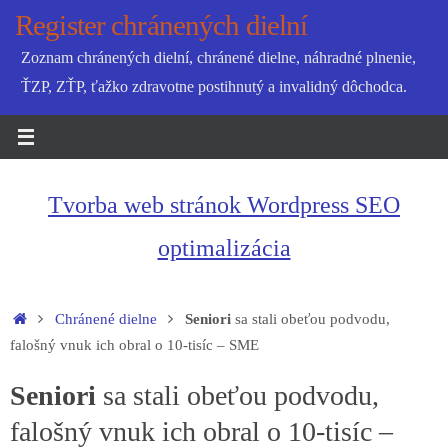
Skip
Register chránených dielní
to
Zoznam chránených dielní, chránené dielne, náhradné plnenie,
content
ŤZP, ZŤP, ťažko zdravotne postihnutý a invalidný dôchodca.
Tvorba web stránok Wordpress SEO
optimalizácia
Home
Chránené dielne
Seniori
sa stali obeťou podvodu,
falošný vnuk ich obral o 10-tisíc – SME
Seniori
sa stali obeťou podvodu,
falošný vnuk ich obral o 10-tisíc –