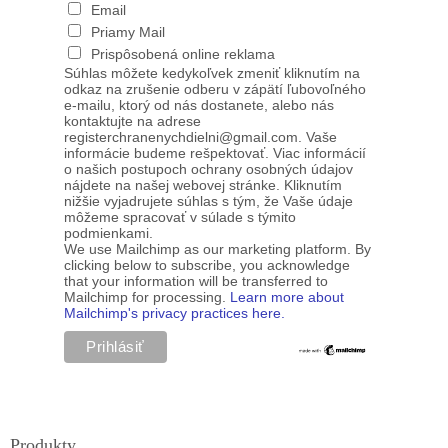
Email
Priamy Mail
Prispôsobená online reklama
Súhlas môžete kedykoľvek zmeniť kliknutím na
odkaz na zrušenie odberu v zápätí ľubovoľného
e-mailu, ktorý od nás dostanete, alebo nás
kontaktujte na adrese
registerchranenychdielni@gmail.com. Vaše
informácie budeme rešpektovať. Viac informácií
o našich postupoch ochrany osobných údajov
nájdete na našej webovej stránke. Kliknutím
nižšie vyjadrujete súhlas s tým, že Vaše údaje
môžeme spracovať v súlade s týmito
podmienkami.
We use Mailchimp as our marketing platform. By
clicking below to subscribe, you acknowledge
that your information will be transferred to
Mailchimp for processing.
Learn more about
Mailchimp's privacy practices here.
Produkty