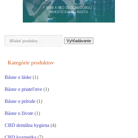
Hľadať:
Vyhľadávanie
Kategórie produktov
Básne o láske
(1)
Básne o priateľstve
(1)
Básne o prírode
(1)
Básne o živote
(1)
CBD dentálna hygiena
(4)
CBD kozmetika
(7)