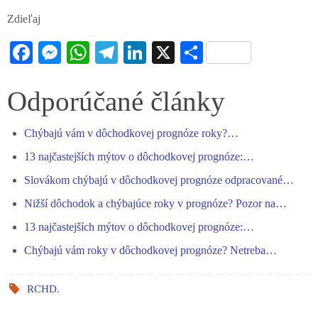
Zdieľaj
Fa
M
W
Te
Li
X
S
ce
es
ha
le
nk
ha
bo
se
ts
gr
ed
re
Odporúčané články
ok
ng
A
a
In
Chýbajú vám v dôchodkovej prognóze roky?…
er
pp
m
13 najčastejších mýtov o dôchodkovej prognóze:…
Slovákom chýbajú v dôchodkovej prognóze odpracované…
Nižší dôchodok a chýbajúce roky v prognóze? Pozor na…
13 najčastejších mýtov o dôchodkovej prognóze:…
Chýbajú vám roky v dôchodkovej prognóze? Netreba…
RCHD
.