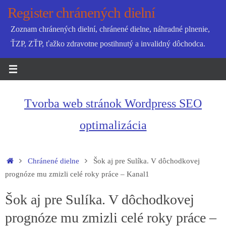
Skip
Register chránených dielní
to
Zoznam chránených dielní, chránené dielne, náhradné plnenie,
content
ŤZP, ZŤP, ťažko zdravotne postihnutý a invalidný dôchodca.
Tvorba web stránok Wordpress SEO
optimalizácia
Home
Chránené dielne
Šok aj pre Sulíka. V dôchodkovej
prognóze mu zmizli celé roky práce – Kanal1
Šok aj pre Sulíka. V dôchodkovej
prognóze mu zmizli celé roky práce –