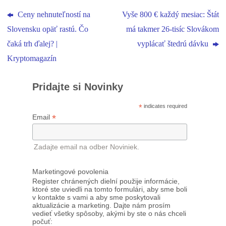
Ceny nehnuteľností na
Vyše 800 € každý mesiac: Štát
Slovensku opäť rastú. Čo
má takmer 26-tisíc Slovákom
čaká trh ďalej? |
vyplácať štedrú dávku
Kryptomagazín
Pridajte si Novinky
*
indicates required
*
Email
Zadajte email na odber Noviniek.
Marketingové povolenia
Register chránených dielní použije informácie,
ktoré ste uviedli na tomto formulári, aby sme boli
v kontakte s vami a aby sme poskytovali
aktualizácie a marketing. Dajte nám prosím
vedieť všetky spôsoby, akými by ste o nás chceli
počuť: