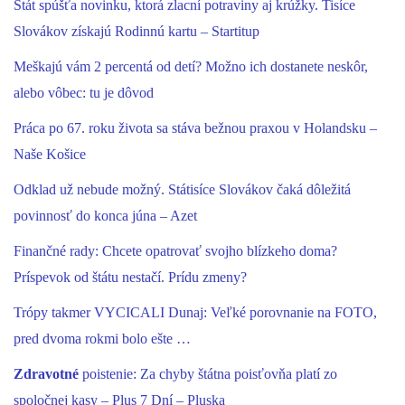
Štát spúšťa novinku, ktorá zlacní potraviny aj krúžky. Tisíce
Slovákov získajú Rodinnú kartu – Startitup
Meškajú vám 2 percentá od detí? Možno ich dostanete neskôr,
alebo vôbec: tu je dôvod
Práca po 67. roku života sa stáva bežnou praxou v Holandsku –
Naše Košice
Odklad už nebude možný. Státisíce Slovákov čaká dôležitá
povinnosť do konca júna – Azet
Finančné rady: Chcete opatrovať svojho blízkeho doma?
Príspevok od štátu nestačí. Prídu zmeny?
Trópy takmer VYCICALI Dunaj: Veľké porovnanie na FOTO,
pred dvoma rokmi bolo ešte …
Zdravotné
poistenie: Za chyby štátna poisťovňa platí zo
spoločnej kasy – Plus 7 Dní – Pluska