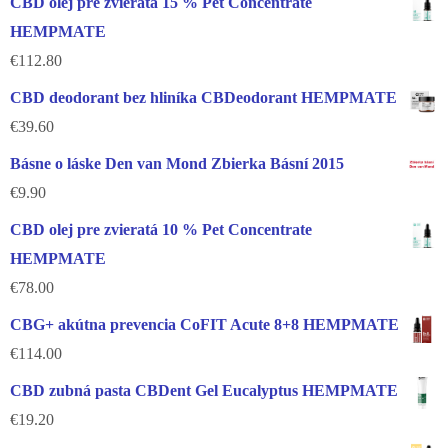
CBD olej pre zvieratá 15 % Pet Concentrate
HEMPMATE
€
112.80
CBD deodorant bez hliníka CBDeodorant HEMPMATE
€
39.60
Básne o láske Den van Mond Zbierka Básní 2015
€
9.90
CBD olej pre zvieratá 10 % Pet Concentrate
HEMPMATE
€
78.00
CBG+ akútna prevencia CoFIT Acute 8+8 HEMPMATE
€
114.00
CBD zubná pasta CBDent Gel Eucalyptus HEMPMATE
€
19.20