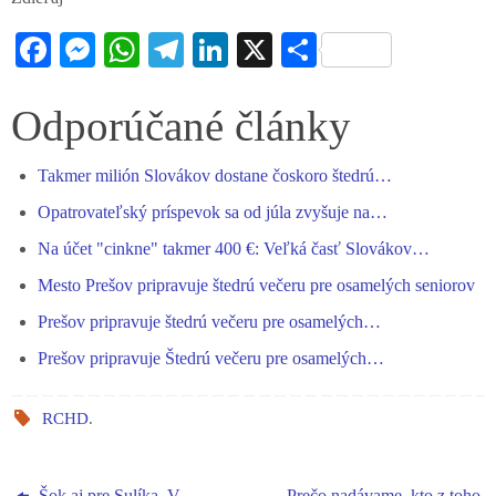
Fa
M
W
Te
Li
X
S
ce
es
ha
le
nk
ha
bo
se
ts
gr
ed
re
Odporúčané články
ok
ng
A
a
In
Takmer milión Slovákov dostane čoskoro štedrú…
er
pp
m
Opatrovateľský príspevok sa od júla zvyšuje na…
Na účet "cinkne" takmer 400 €: Veľká časť Slovákov…
Mesto Prešov pripravuje štedrú večeru pre osamelých seniorov
Prešov pripravuje štedrú večeru pre osamelých…
Prešov pripravuje Štedrú večeru pre osamelých…
RCHD
.