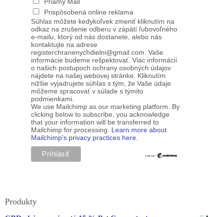
Priamy Mail
Prispôsobená online reklama
Súhlas môžete kedykoľvek zmeniť kliknutím na
odkaz na zrušenie odberu v zápätí ľubovoľného
e-mailu, ktorý od nás dostanete, alebo nás
kontaktujte na adrese
registerchranenychdielni@gmail.com. Vaše
informácie budeme rešpektovať. Viac informácií
o našich postupoch ochrany osobných údajov
nájdete na našej webovej stránke. Kliknutím
nižšie vyjadrujete súhlas s tým, že Vaše údaje
môžeme spracovať v súlade s týmito
podmienkami.
We use Mailchimp as our marketing platform. By
clicking below to subscribe, you acknowledge
that your information will be transferred to
Mailchimp for processing.
Learn more about
Mailchimp's privacy practices here.
Produkty