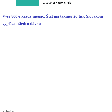
Vyše 800 € každý mesiac: Štát má takmer 26-tisíc Slovákom
vyplácať štedrú dávku
Zdieľaj