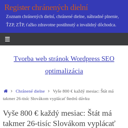
Skip
Register chránených dielní
to
Zoznam chránených dielní, chránené dielne, náhradné plnenie,
content
ŤZP, ZŤP, ťažko zdravotne postihnutý a invalidný dôchodca.
Tvorba web stránok Wordpress SEO
optimalizácia
Home
Chránené dielne
Vyše 800 € každý mesiac: Štát má
takmer 26-tisíc Slovákom vyplácať štedrú dávku
Vyše 800 € každý mesiac: Štát má
takmer 26-tisíc Slovákom vyplácať