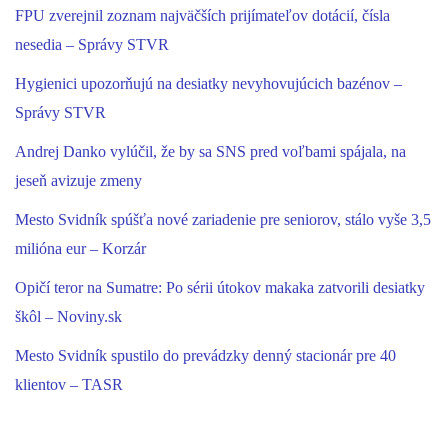
FPU zverejnil zoznam najväčších prijímateľov dotácií, čísla
nesedia – Správy STVR
Hygienici upozorňujú na desiatky nevyhovujúcich bazénov –
Správy STVR
Andrej Danko vylúčil, že by sa SNS pred voľbami spájala, na
jeseň avizuje zmeny
Mesto Svidník spúšťa nové zariadenie pre seniorov, stálo vyše 3,5
milióna eur – Korzár
Opičí teror na Sumatre: Po sérii útokov makaka zatvorili desiatky
škôl – Noviny.sk
Mesto Svidník spustilo do prevádzky denný stacionár pre 40
klientov – TASR