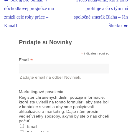
Šok aj pre Sulíka. V
Prečo nadávame, kto z toho
dôchodkovej prognóze mu
profituje a čo s tým má
zmizli celé roky práce –
spoločné smerák Blaha – Ján
Kanal1
Škerko
Pridajte si Novinky
*
indicates required
*
Email
Zadajte email na odber Noviniek.
Marketingové povolenia
Register chránených dielní použije informácie,
ktoré ste uviedli na tomto formulári, aby sme boli
v kontakte s vami a aby sme poskytovali
aktualizácie a marketing. Dajte nám prosím
vedieť všetky spôsoby, akými by ste o nás chceli
počuť:
Email